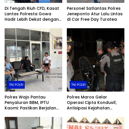
Di Tengah Riuh CFD, Kasat
Personel Satlantas Polres
Lantas Polresta Gowa
Jeneponto Atur Lalu Lintas
Hadir Lebih Dekat dengan
di Car Free Day Turatea
Masyarakat
TNI POLRI
TNI POLRI
Polres Wajo Pantau
Polres Maros Gelar
Penyaluran BBM, IPTU
Operasi Cipta Kondusif,
Kaomi: Pastikan Berjalan
Antisipasi Kejahatan
Sesuai Ketentuan
Jalanan dan Penyakit
Masyarakat