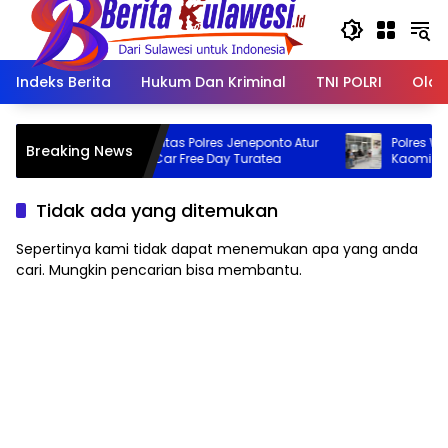
Langsung
ke
konten
Indeks Berita
Hukum Dan Kriminal
TNI POLRI
Olah
Personel Satlantas Polres Jeneponto Atur
Polres Wajo Panta
Breaking News
Lalu Lintas di Car Free Day Turatea
Kaomi: Pastikan B
Ketentuan
Tidak ada yang ditemukan
Sepertinya kami tidak dapat menemukan apa yang anda
cari. Mungkin pencarian bisa membantu.