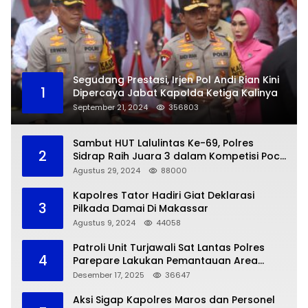
Segudang Prestasi, Irjen Pol Andi Rian Kini
1
Dipercaya Jabat Kapolda Ketiga Kalinya
September 21, 2024
356803
Sambut HUT Lalulintas Ke-69, Polres
2
Sidrap Raih Juara 3 dalam Kompetisi Pocil
Zona 5
Agustus 29, 2024
88000
Kapolres Tator Hadiri Giat Deklarasi
3
Pilkada Damai Di Makassar
Agustus 9, 2024
44058
Patroli Unit Turjawali Sat Lantas Polres
4
Parepare Lakukan Pemantauan Area
Larangan Parkir
Desember 17, 2025
36647
Aksi Sigap Kapolres Maros dan Personel