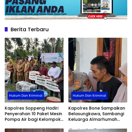
Berita Terbaru
Hukum Dan Kriminal
Hukum Dan Kriminal
Kapolres Soppeng Hadiri
Kapolres Bone Sampaikan
Penyerahan 10 Paket Mesin
Belasungkawa, Sambangi
Pompa Air bagi Kelompok
Keluarga Almarhumah
Tani
Ghina Sya’ban Rahmani