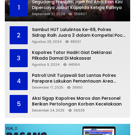
Segudang Prestasi, Irjen Pol Andi Rian Kini
1
Dipercaya Jabat Kapolda Ketiga Kalinya
September 21, 2024
356807
Sambut HUT Lalulintas Ke-69, Polres
2
Sidrap Raih Juara 3 dalam Kompetisi Pocil
Zona 5
Agustus 29, 2024
88001
Kapolres Tator Hadiri Giat Deklarasi
3
Pilkada Damai Di Makassar
Agustus 9, 2024
44064
Patroli Unit Turjawali Sat Lantas Polres
4
Parepare Lakukan Pemantauan Area
Larangan Parkir
Desember 17, 2025
36651
Aksi Sigap Kapolres Maros dan Personel
5
Berikan Pertolongan Korban Kecelakaan
Desember 24, 2025
36628