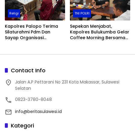
Religi
TNI POLRI
Kapolres Palopo Terima
Sepekan Menjabat,
Silaturahmi Pdm Dan
Kapolres Bulukumba Gelar
Sayap Organisasi
Coffee Morning Bersama
Muhammadiyah, Bahas
Insan Pers
Kamtibmas Dan Persiapan
Hut Ri Ke-81
Contact Info
Jalan A.P Pettarani No 231 Kota Makassar, Sulawesi
Selatan
0823-3780-8048
info@beritasulawesi.id
Kategori