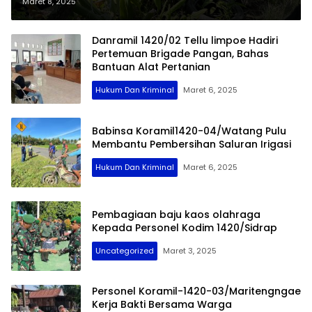
Cegah penyakit dan tumbuhkan
Maret 8, 2025
kesadaran masyarakat.
Danramil 1420/02 Tellu limpoe Hadiri
Pertemuan Brigade Pangan, Bahas
Bantuan Alat Pertanian
Hukum Dan Kriminal
Maret 6, 2025
Babinsa Koramil1420-04/Watang Pulu
Membantu Pembersihan Saluran Irigasi
Hukum Dan Kriminal
Maret 6, 2025
Pembagiaan baju kaos olahraga
Kepada Personel Kodim 1420/Sidrap
Uncategorized
Maret 3, 2025
Personel Koramil-1420-03/Maritengngae
Kerja Bakti Bersama Warga