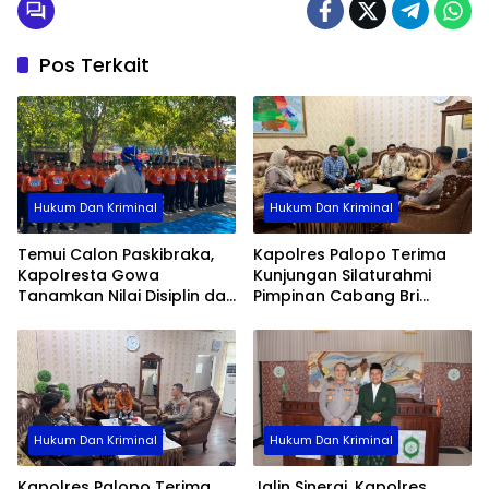
Pos Terkait
Hukum Dan Kriminal
Hukum Dan Kriminal
Temui Calon Paskibraka,
Kapolres Palopo Terima
Kapolresta Gowa
Kunjungan Silaturahmi
Tanamkan Nilai Disiplin dan
Pimpinan Cabang Bri
Pengabdian
Palopo
Hukum Dan Kriminal
Hukum Dan Kriminal
Kapolres Palopo Terima
Jalin Sinergi, Kapolres