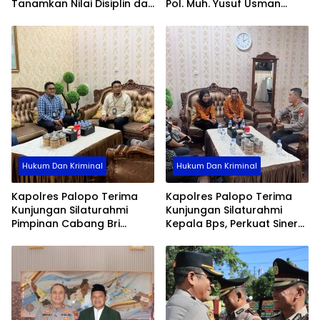
Tanamkan Nilai Disiplin dan
Pol. Muh. Yusuf Usman
Pengabdian
Pererat Silaturahmi
dengan DPC Demokrat
Gowa
Hukum Dan Kriminal
Hukum Dan Kriminal
Kapolres Palopo Terima
Kapolres Palopo Terima
Kunjungan Silaturahmi
Kunjungan Silaturahmi
Pimpinan Cabang Bri
Kepala Bps, Perkuat Sinergi
Palopo
Dan Kolaborasi Data