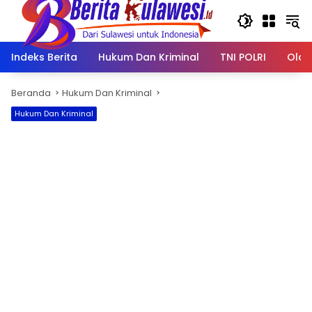
Langsung
ke
konten
Indeks Berita
Hukum Dan Kriminal
TNI POLRI
Olah
Beranda
Hukum Dan Kriminal
Hukum Dan Kriminal