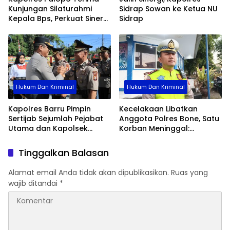
Kunjungan Silaturahmi
Sidrap Sowan ke Ketua NU
Kepala Bps, Perkuat Sinergi
Sidrap
Dan Kolaborasi Data
Hukum Dan Kriminal
Hukum Dan Kriminal
Kapolres Barru Pimpin
Kecelakaan Libatkan
Sertijab Sejumlah Pejabat
Anggota Polres Bone, Satu
Utama dan Kapolsek
Korban Meninggal:
Jajaran, Perkuat Kinerja
Diproses Sesuai Prosedur,
Organisasi
Warga Diimbau Tak
Tinggalkan Balasan
Berspekulasi
Alamat email Anda tidak akan dipublikasikan.
Ruas yang
wajib ditandai
*