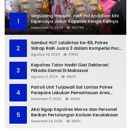
Segudang Prestasi, Irjen Pol Andi Rian Kini
1
Dipercaya Jabat Kapolda Ketiga Kalinya
September 21, 2024
356788
Sambut HUT Lalulintas Ke-69, Polres
2
Sidrap Raih Juara 3 dalam Kompetisi Pocil
Zona 5
Agustus 29, 2024
87992
Kapolres Tator Hadiri Giat Deklarasi
3
Pilkada Damai Di Makassar
Agustus 9, 2024
44051
Patroli Unit Turjawali Sat Lantas Polres
4
Parepare Lakukan Pemantauan Area
Larangan Parkir
Desember 17, 2025
36641
Aksi Sigap Kapolres Maros dan Personel
5
Berikan Pertolongan Korban Kecelakaan
Desember 24, 2025
36611