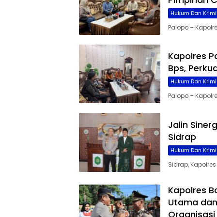
Hukum Dan Krimi
Palopo – Kapolre
Kapolres P
Bps, Perku
Hukum Dan Krimi
Palopo – Kapolres
Jalin Siner
Sidrap
Hukum Dan Krimi
Sidrap, Kapolre
Kapolres B
Utama dan 
Organisasi