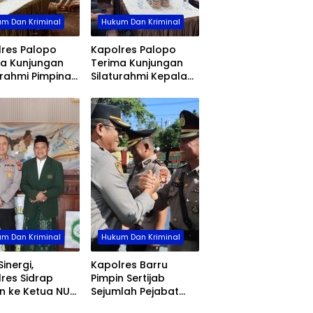
m Dan Kriminal
Hukum Dan Kriminal
res Palopo
Kapolres Palopo
ma Kunjungan
Terima Kunjungan
urahmi Pimpinan
Silaturahmi Kepala
g Bri Palopo
Bps, Perkuat Sinergi
Dan Kolaborasi Data
m Dan Kriminal
Hukum Dan Kriminal
Sinergi,
Kapolres Barru
res Sidrap
Pimpin Sertijab
n ke Ketua NU
Sejumlah Pejabat
p
Utama dan Kapolsek