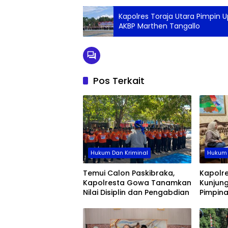
Kapolres Toraja Utara Pimpin 
AKBP Marthen Tangallo
Pos Terkait
Hukum Dan Kriminal
Hukum 
Temui Calon Paskibraka,
Kapolr
Kapolresta Gowa Tanamkan
Kunjung
Nilai Disiplin dan Pengabdian
Pimpin