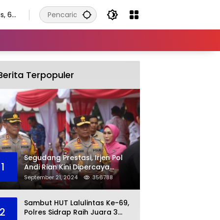
s, 6
tus
6
Berita Terpopuler
Segudang Prestasi, Irjen Pol
1
Andi Rian Kini Dipercaya
Jabat Kapolda Ketiga Kalinya
September 21, 2024
356788
Sambut HUT Lalulintas Ke-69,
2
Polres Sidrap Raih Juara 3