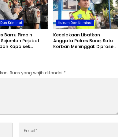
Dan Kriminal
Hukum Dan Kriminal
s Barru Pimpin
Kecelakaan Libatkan
b Sejumlah Pejabat
Anggota Polres Bone, Satu
dan Kapolsek
Korban Meninggal: Diproses
, Perkuat Kinerja
Sesuai Prosedur, Warga
asi
Diimbau Tak Berspekulasi
kan.
Ruas yang wajib ditandai
*