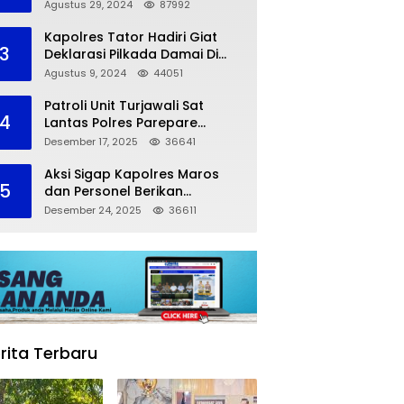
dalam Kompetisi Pocil Zona 5
Agustus 29, 2024
87992
Kapolres Tator Hadiri Giat
3
Deklarasi Pilkada Damai Di
Makassar
Agustus 9, 2024
44051
Patroli Unit Turjawali Sat
4
Lantas Polres Parepare
Lakukan Pemantauan Area
Desember 17, 2025
36641
Larangan Parkir
Aksi Sigap Kapolres Maros
5
dan Personel Berikan
Pertolongan Korban
Desember 24, 2025
36611
Kecelakaan
rita Terbaru