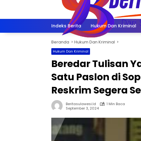
Langsung
ke
konten
Indeks Berita
Hukum Dan Kriminal
Beranda
Hukum Dan Kriminal
Hukum Dan Kriminal
Beredar Tulisan 
Satu Paslon di Sop
Reskrim Segera Sel
Beritasulawesi.id
1 Min Baca
September 3, 2024