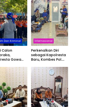
m Dan Kriminal
Internasional
i Calon
Perkenalkan Diri
braka,
sebagai Kapolresta
lresta Gowa
Baru, Kombes Pol.
kan Nilai
Muh. Yusuf Usman
lin dan
Pererat Silaturahmi
abdian
dengan DPC
Demokrat Gowa