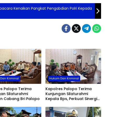
Upacara Kenaikan Pangkat Pengabdian Polri Kepada
Dan Kriminal
Hukum Dan Kriminal
es Palopo Terima
Kapolres Palopo Terima
an Silaturahmi
Kunjungan Silaturahmi
an Cabang Bri Palopo
Kepala Bps, Perkuat Sinergi
Dan Kolaborasi Data