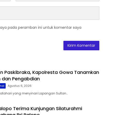
saya pada peramban ini untuk komentar saya
on Paskibraka, Kapolresta Gowa Tanamkan
lin dan Pengabdian
nal
Agustus 6, 2026
matahari yang menyinari Lapangan Sultan…
alopo Terima Kunjungan Silaturahmi
abang Bri Palopo