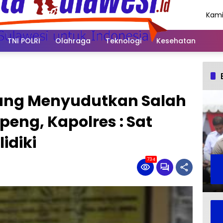
Kami
Agus
202
TNI POLRI
Olahraga
Teknologi
Kesehatan
Yang Menyudutkan Salah
peng, Kapolres : Sat
idiki
734