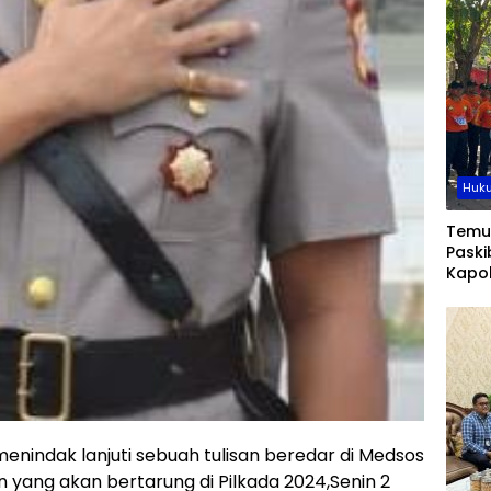
Huku
Temu
Paski
Kapo
Tanam
Disip
Peng
nindak lanjuti sebuah tulisan beredar di Medsos
 yang akan bertarung di Pilkada 2024,Senin 2