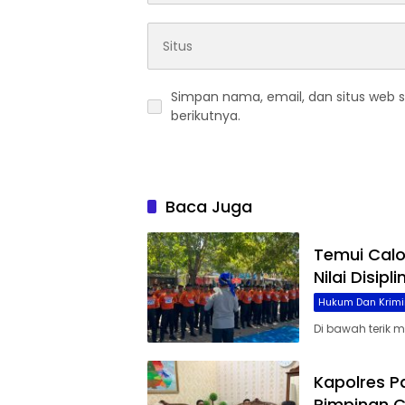
Simpan nama, email, dan situs web 
berikutnya.
Baca Juga
Temui Cal
Nilai Disip
Hukum Dan Krimi
Di bawah terik 
Kapolres P
Pimpinan C