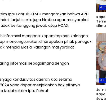
Huku
krim Iptu Fahrul,S.H,M.H mengatakan bahwa APH
Kapol
dak lanjuti serta juga himbau agar masyarakat
Teri
 tidak bertanggung jawab atau HOAX.
Silat
Caban
lah informasi mengenai kepemimpinan kalangan
gap menyengsarakan,diharapakan pihak penegak
ak menjadi Bias di kalangan masyarakat
aring informasi sebagaimana dengan
enjaga kondusivitas daerah kita selama
Huku
2024 yang dapat menjalankan hak pilihnya
Jalin 
 Kasatrekrim Iptu Fahrul.
Kapol
Sowa
Sidra