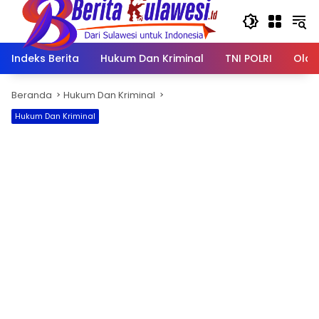
Langsung
ke
konten
Indeks Berita
Hukum Dan Kriminal
TNI POLRI
Olah
Beranda
Hukum Dan Kriminal
Hukum Dan Kriminal