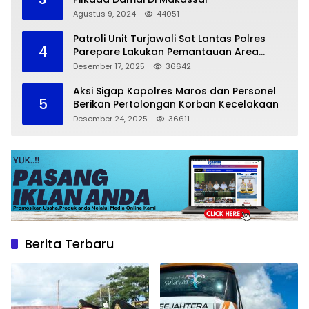
Agustus 9, 2024
44051
Patroli Unit Turjawali Sat Lantas Polres
4
Parepare Lakukan Pemantauan Area
Larangan Parkir
Desember 17, 2025
36642
Aksi Sigap Kapolres Maros dan Personel
5
Berikan Pertolongan Korban Kecelakaan
Desember 24, 2025
36611
Berita Terbaru