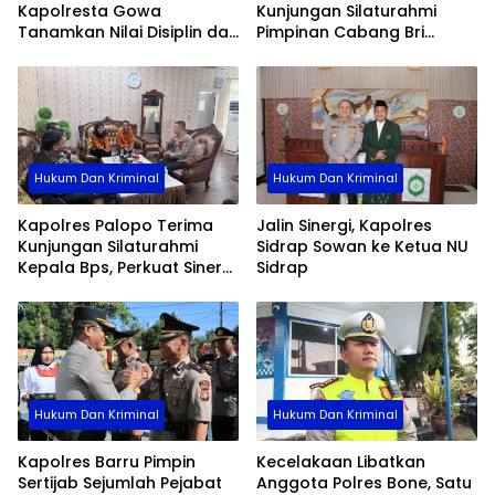
Kapolresta Gowa
Kunjungan Silaturahmi
Tanamkan Nilai Disiplin dan
Pimpinan Cabang Bri
Pengabdian
Palopo
Hukum Dan Kriminal
Hukum Dan Kriminal
Kapolres Palopo Terima
Jalin Sinergi, Kapolres
Kunjungan Silaturahmi
Sidrap Sowan ke Ketua NU
Kepala Bps, Perkuat Sinergi
Sidrap
Dan Kolaborasi Data
Hukum Dan Kriminal
Hukum Dan Kriminal
Kapolres Barru Pimpin
Kecelakaan Libatkan
Sertijab Sejumlah Pejabat
Anggota Polres Bone, Satu