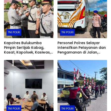
TNI POLRI
TNI POLRI
Kapolres Bulukumba
Personel Polres Selayar
Pimpin Sertijab Kabag,
Intensifkan Pelayanan dan
Kasat, Kapolsek, Kasiwas,
Pengamanan di Jalan,
dan Pelantikan Kasi Humas
Kawasan Aktivitas
Masyarakat, hingga
Pelabuhan
TNI POLRI
TNI POLRI