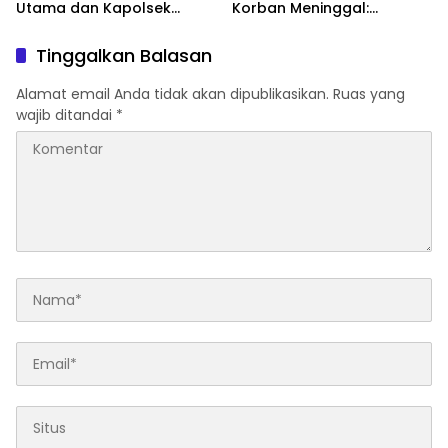
Utama dan Kapolsek
Korban Meninggal:
Jajaran, Perkuat Kinerja
Diproses Sesuai Prosedur,
Organisasi
Warga Diimbau Tak
Tinggalkan Balasan
Berspekulasi
Alamat email Anda tidak akan dipublikasikan.
Ruas yang
wajib ditandai
*