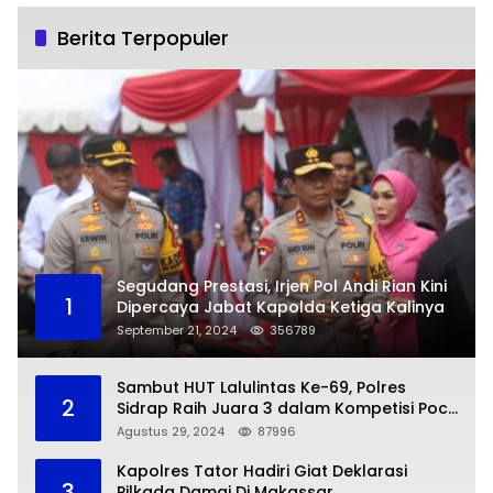
Berita Terpopuler
Segudang Prestasi, Irjen Pol Andi Rian Kini
1
Dipercaya Jabat Kapolda Ketiga Kalinya
September 21, 2024
356789
Sambut HUT Lalulintas Ke-69, Polres
2
Sidrap Raih Juara 3 dalam Kompetisi Pocil
Zona 5
Agustus 29, 2024
87996
Kapolres Tator Hadiri Giat Deklarasi
3
Pilkada Damai Di Makassar