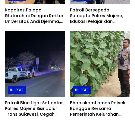
Kapolres Palopo
Patroli Bersepeda
Silaturahmi Dengan Rektor
Samapta Polres Majene,
Universitas Andi Djemma,
Edukasi Pelajar dan
Perkuat Sinergi Polri Dan
Hadirkan Rasa Aman
Perguruan Tinggi
Kepada Warga
TNI POLRI
TNI POLRI
Patroli Blue Light Satlantas
Bhabinkamtibmas Polsek
Polres Majene Sisir Jalur
Banggae Bersama
Trans Sulawesi, Cegah
Pemerintah Kelurahan
Balap Liar dan Tekan
Tinjau Perkembangan
Angka Kecelakaan
Melon Hidroponik, Dukung
Ketahanan Pangan di