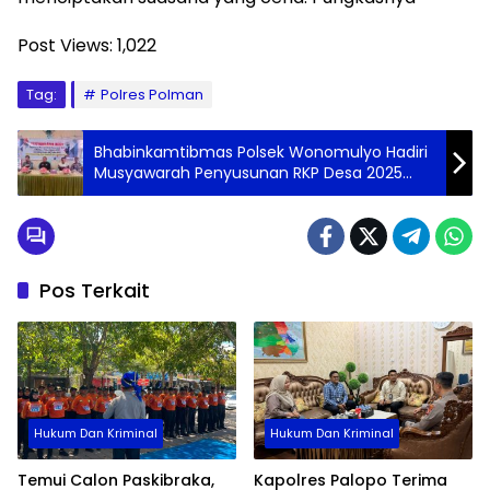
Post Views:
1,022
Tag:
Polres Polman
Bhabinkamtibmas Polsek Wonomulyo Hadiri
Musyawarah Penyusunan RKP Desa 2025
Dan Daftar Usulan 2026
Pos Terkait
Hukum Dan Kriminal
Hukum Dan Kriminal
Temui Calon Paskibraka,
Kapolres Palopo Terima