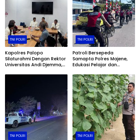
TNI POLRI
TNI POLRI
Kapolres Palopo
Patroli Bersepeda
Silaturahmi Dengan Rektor
Samapta Polres Majene,
Universitas Andi Djemma,
Edukasi Pelajar dan
Perkuat Sinergi Polri Dan
Hadirkan Rasa Aman
Perguruan Tinggi
Kepada Warga
TNI POLRI
TNI POLRI