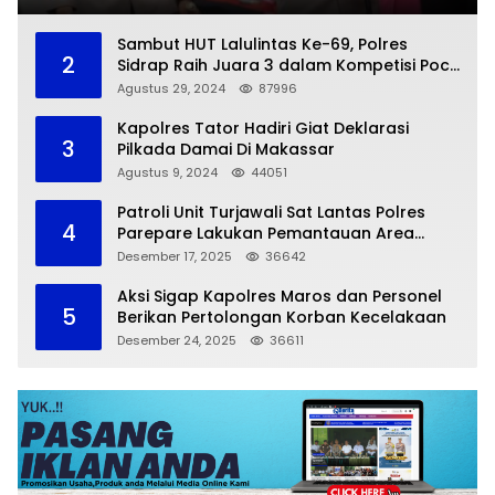
Sambut HUT Lalulintas Ke-69, Polres
2
Sidrap Raih Juara 3 dalam Kompetisi Pocil
Zona 5
Agustus 29, 2024
87996
Kapolres Tator Hadiri Giat Deklarasi
3
Pilkada Damai Di Makassar
Agustus 9, 2024
44051
Patroli Unit Turjawali Sat Lantas Polres
4
Parepare Lakukan Pemantauan Area
Larangan Parkir
Desember 17, 2025
36642
Aksi Sigap Kapolres Maros dan Personel
5
Berikan Pertolongan Korban Kecelakaan
Desember 24, 2025
36611