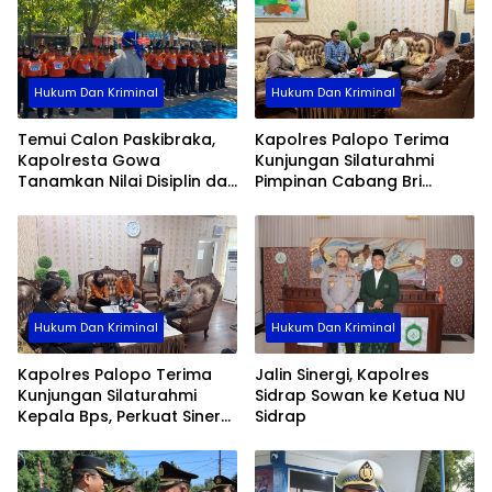
Hukum Dan Kriminal
Hukum Dan Kriminal
Temui Calon Paskibraka,
Kapolres Palopo Terima
Kapolresta Gowa
Kunjungan Silaturahmi
Tanamkan Nilai Disiplin dan
Pimpinan Cabang Bri
Pengabdian
Palopo
Hukum Dan Kriminal
Hukum Dan Kriminal
Kapolres Palopo Terima
Jalin Sinergi, Kapolres
Kunjungan Silaturahmi
Sidrap Sowan ke Ketua NU
Kepala Bps, Perkuat Sinergi
Sidrap
Dan Kolaborasi Data