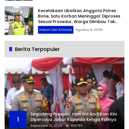
Kecelakaan Libatkan Anggota Polres
Bone, Satu Korban Meninggal: Diproses
Sesuai Prosedur, Warga Diimbau Tak
Berspekulasi
Hukum Dan Kriminal
Agustus 6, 2026
Berita Terpopuler
Segudang Prestasi, Irjen Pol Andi Rian Kini
1
Dipercaya Jabat Kapolda Ketiga Kalinya
September 21, 2024
356789