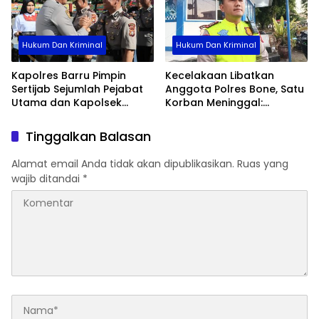
Hukum Dan Kriminal
Hukum Dan Kriminal
Kapolres Barru Pimpin
Kecelakaan Libatkan
Sertijab Sejumlah Pejabat
Anggota Polres Bone, Satu
Utama dan Kapolsek
Korban Meninggal:
Jajaran, Perkuat Kinerja
Diproses Sesuai Prosedur,
Organisasi
Warga Diimbau Tak
Tinggalkan Balasan
Berspekulasi
Alamat email Anda tidak akan dipublikasikan.
Ruas yang
wajib ditandai
*