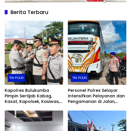
Berita Terbaru
TNI POLRI
TNI POLRI
Kapolres Bulukumba
Personel Polres Selayar
Pimpin Sertijab Kabag,
Intensifkan Pelayanan dan
Kasat, Kapolsek, Kasiwas,
Pengamanan di Jalan,
dan Pelantikan Kasi Humas
Kawasan Aktivitas
Masyarakat, hingga
Pelabuhan