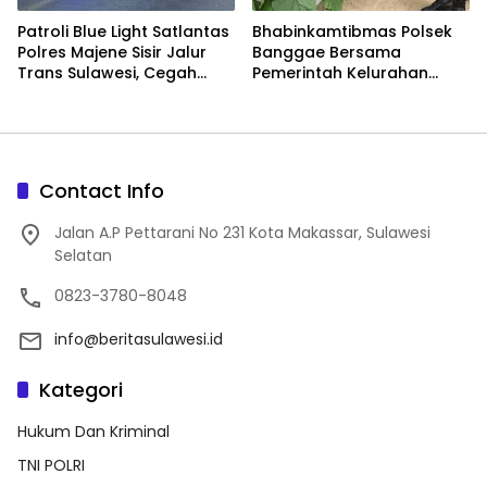
Patroli Blue Light Satlantas
Bhabinkamtibmas Polsek
Polres Majene Sisir Jalur
Banggae Bersama
Trans Sulawesi, Cegah
Pemerintah Kelurahan
Balap Liar dan Tekan
Tinjau Perkembangan
Angka Kecelakaan
Melon Hidroponik, Dukung
Ketahanan Pangan di
Majene
Contact Info
Jalan A.P Pettarani No 231 Kota Makassar, Sulawesi
Selatan
0823-3780-8048
info@beritasulawesi.id
Kategori
Hukum Dan Kriminal
TNI POLRI