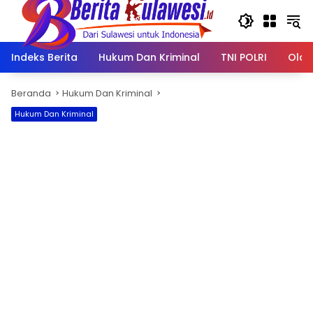
Langsung
ke
konten
Indeks Berita
Hukum Dan Kriminal
TNI POLRI
Olah
Beranda
Hukum Dan Kriminal
Hukum Dan Kriminal