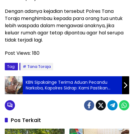
Dengan adanya kejadian tersebut Polres Tana
Toraja menghimbau kepada para orang tua untuk
lebih waspada dalam mengawasi anaknya, jika
keluar rumah agar tetap dipantau agar hal serupa
tidak terjadi lagi.
Post Views:
180
Tag:
Tana Toraja
KBN Sipakainge Terima Aduan Pecandu
Narkoba, Kapolres Sidrap: Kami Pastikan
Korban Mendapat Rehabilitas yang Tepat
Pos Terkait