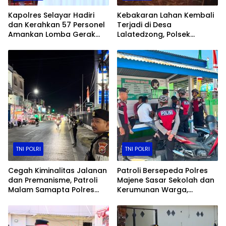
Kapolres Selayar Hadiri
Kebakaran Lahan Kembali
dan Kerahkan 57 Personel
Terjadi di Desa
Amankan Lomba Gerak
Lalatedzong, Polsek
Jalan Indah Antar Pelajar
Sendana Bergerak Cepat
di Kota Benteng
Padamkan Api
TNI POLRI
TNI POLRI
Cegah Kiminalitas Jalanan
Patroli Bersepeda Polres
dan Premanisme, Patroli
Majene Sasar Sekolah dan
Malam Samapta Polres
Kerumunan Warga,
Majene Sisir Ruas Jalan
Tekankan Tertib Lalu Lintas