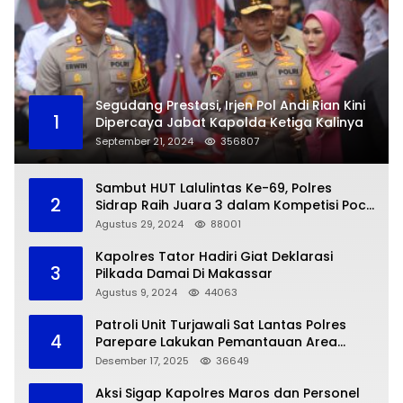
Segudang Prestasi, Irjen Pol Andi Rian Kini
1
Dipercaya Jabat Kapolda Ketiga Kalinya
September 21, 2024
356807
Sambut HUT Lalulintas Ke-69, Polres
2
Sidrap Raih Juara 3 dalam Kompetisi Pocil
Zona 5
Agustus 29, 2024
88001
Kapolres Tator Hadiri Giat Deklarasi
3
Pilkada Damai Di Makassar
Agustus 9, 2024
44063
Patroli Unit Turjawali Sat Lantas Polres
4
Parepare Lakukan Pemantauan Area
Larangan Parkir
Desember 17, 2025
36649
Aksi Sigap Kapolres Maros dan Personel