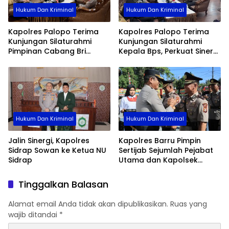
Hukum Dan Kriminal
Hukum Dan Kriminal
Kapolres Palopo Terima
Kapolres Palopo Terima
Kunjungan Silaturahmi
Kunjungan Silaturahmi
Pimpinan Cabang Bri
Kepala Bps, Perkuat Sinergi
Palopo
Dan Kolaborasi Data
Hukum Dan Kriminal
Hukum Dan Kriminal
Jalin Sinergi, Kapolres
Kapolres Barru Pimpin
Sidrap Sowan ke Ketua NU
Sertijab Sejumlah Pejabat
Sidrap
Utama dan Kapolsek
Jajaran, Perkuat Kinerja
Organisasi
Tinggalkan Balasan
Alamat email Anda tidak akan dipublikasikan.
Ruas yang
wajib ditandai
*