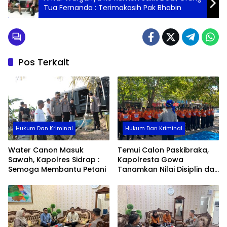
Tua Fernanda : Terimakasih Pak Bhabin
Pos Terkait
Hukum Dan Kriminal
Hukum Dan Kriminal
Water Canon Masuk
Temui Calon Paskibraka,
Sawah, Kapolres Sidrap :
Kapolresta Gowa
Semoga Membantu Petani
Tanamkan Nilai Disiplin dan
Pengabdian