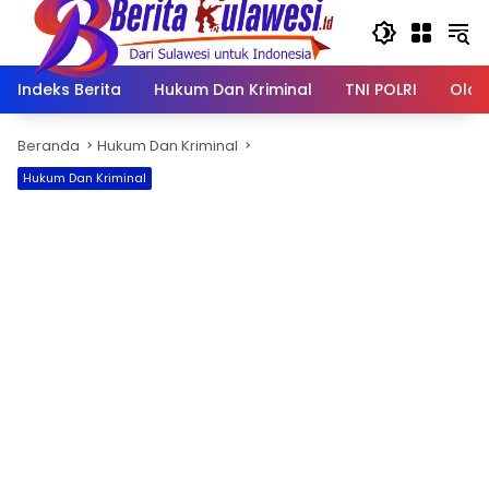
Langsung
ke
konten
Indeks Berita
Hukum Dan Kriminal
TNI POLRI
Olah
Beranda
Hukum Dan Kriminal
Hukum Dan Kriminal