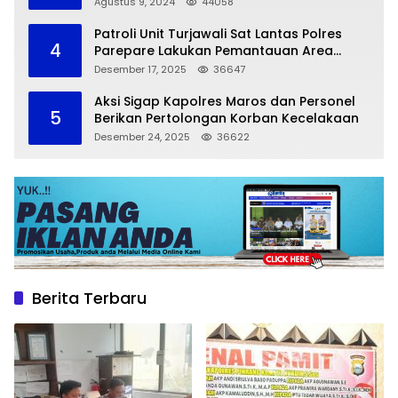
Agustus 9, 2024
44058
Patroli Unit Turjawali Sat Lantas Polres
4
Parepare Lakukan Pemantauan Area
Larangan Parkir
Desember 17, 2025
36647
Aksi Sigap Kapolres Maros dan Personel
5
Berikan Pertolongan Korban Kecelakaan
Desember 24, 2025
36622
Berita Terbaru