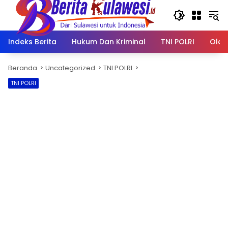
Langsung
ke
konten
Indeks Berita
Hukum Dan Kriminal
TNI POLRI
Olah
Beranda
Uncategorized
TNI POLRI
TNI POLRI