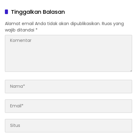
Polres Toraja Utara: Proses
Pinrang
Hukum Berjalan
Tinggalkan Balasan
Transparan​
Alamat email Anda tidak akan dipublikasikan.
Ruas yang
wajib ditandai
*