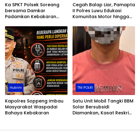
Ka SPKT Polsek Soreang
Cegah Balap Liar, Pamapta
bersama Damkar
II Polres Luwu Edukasi
Padamkan Kebakaran
Komunitas Motor hingga
Lahan
Tindak Pelanggar Dini Hari
Hukrim
TNI POLRI
Kapolres Soppeng Imbau
Satu Unit Mobil Tangki BBM
Masyarakat Waspadai
Solar Bersubsidi
Bahaya Kebakaran
Diamankan, Kasat Reskrim
Polres Toraja Utara: Proses
Hukum Berjalan
Transparan​