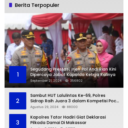
Berita Terpopuler
Segudang Prestasi, Irjen Pol Andi Rian Kini
1
Dipercaya Jabat Kapolda Ketiga Kalinya
September 21, 2024
356802
Sambut HUT Lalulintas Ke-69, Polres
2
Sidrap Raih Juara 3 dalam Kompetisi Pocil
Zona 5
Agustus 29, 2024
88000
Kapolres Tator Hadiri Giat Deklarasi
3
Pilkada Damai Di Makassar