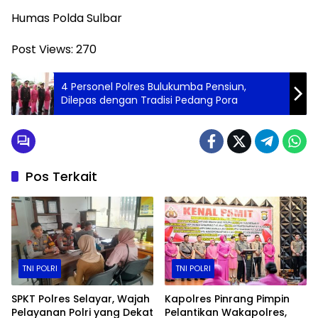
Humas Polda Sulbar
Post Views:
270
4 Personel Polres Bulukumba Pensiun,
Dilepas dengan Tradisi Pedang Pora
Pos Terkait
TNI POLRI
TNI POLRI
SPKT Polres Selayar, Wajah
Kapolres Pinrang Pimpin
Pelayanan Polri yang Dekat
Pelantikan Wakapolres,