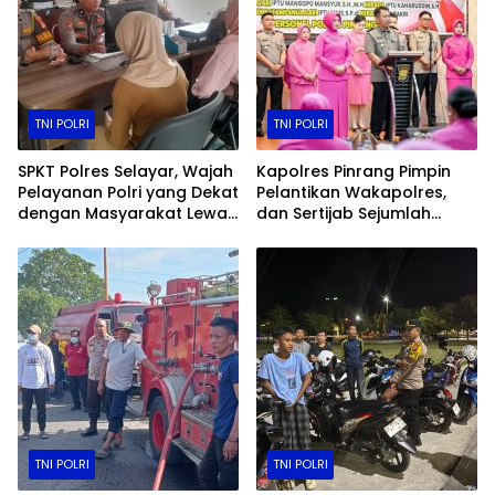
TNI POLRI
TNI POLRI
SPKT Polres Selayar, Wajah
Kapolres Pinrang Pimpin
Pelayanan Polri yang Dekat
Pelantikan Wakapolres,
dengan Masyarakat Lewat
dan Sertijab Sejumlah
Layanan 110
Pejabat Utama
TNI POLRI
TNI POLRI