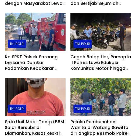
dengan Masyarakat Lewat
dan Sertijab Sejumlah
Layanan 110
Pejabat Utama
TNI POLRI
TNI POLRI
Ka SPKT Polsek Soreang
Cegah Balap Liar, Pamapta
bersama Damkar
II Polres Luwu Edukasi
Padamkan Kebakaran
Komunitas Motor hingga
Lahan
Tindak Pelanggar Dini Hari
TNI POLRI
TNI POLRI
Satu Unit Mobil Tangki BBM
Pelaku Pembunuhan
Solar Bersubsidi
Wanita di Watang Sawitto
Diamankan, Kasat Reskrim
di Tangkap Resmob Polres