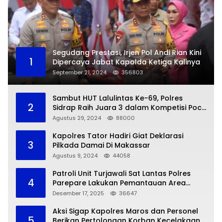
Segudang Prestasi, Irjen Pol Andi Rian Kini
1
Dipercaya Jabat Kapolda Ketiga Kalinya
September 21, 2024
356803
Sambut HUT Lalulintas Ke-69, Polres
2
Sidrap Raih Juara 3 dalam Kompetisi Pocil
Zona 5
Agustus 29, 2024
88000
Kapolres Tator Hadiri Giat Deklarasi
3
Pilkada Damai Di Makassar
Agustus 9, 2024
44058
Patroli Unit Turjawali Sat Lantas Polres
4
Parepare Lakukan Pemantauan Area
Larangan Parkir
Desember 17, 2025
36647
Aksi Sigap Kapolres Maros dan Personel
5
Berikan Pertolongan Korban Kecelakaan