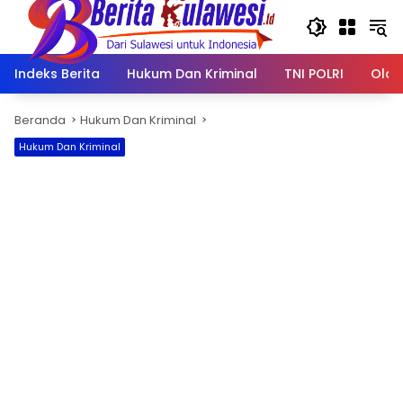
Langsung
ke
konten
Indeks Berita
Hukum Dan Kriminal
TNI POLRI
Olah
Beranda
Hukum Dan Kriminal
Hukum Dan Kriminal