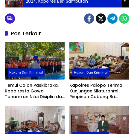
2024, Kapolres Beri Sambutan
Pos Terkait
Hukum Dan Kriminal
Hukum Dan Kriminal
Temui Calon Paskibraka,
Kapolres Palopo Terima
Kapolresta Gowa
Kunjungan Silaturahmi
Tanamkan Nilai Disiplin dan
Pimpinan Cabang Bri
Pengabdian
Palopo