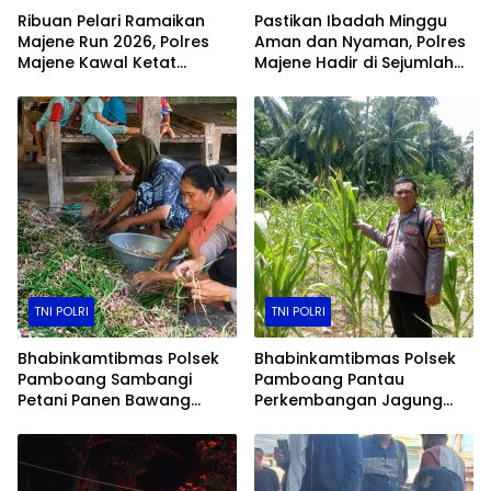
Ribuan Pelari Ramaikan
Pastikan Ibadah Minggu
Majene Run 2026, Polres
Aman dan Nyaman, Polres
Majene Kawal Ketat
Majene Hadir di Sejumlah
Jalannya Event
Gereja
TNI POLRI
TNI POLRI
Bhabinkamtibmas Polsek
Bhabinkamtibmas Polsek
Pamboang Sambangi
Pamboang Pantau
Petani Panen Bawang
Perkembangan Jagung
Merah Jadi Bukti Nyata
Manis di Lamaru, Dukung
Dukungan Ketahanan
Ketahanan Pangan Warga
Pangan