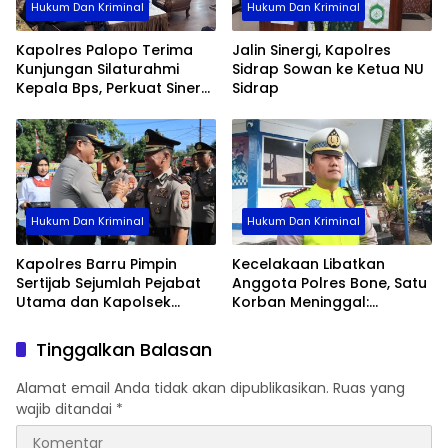
Hukum Dan Kriminal
Hukum Dan Kriminal
Kapolres Palopo Terima
Jalin Sinergi, Kapolres
Kunjungan Silaturahmi
Sidrap Sowan ke Ketua NU
Kepala Bps, Perkuat Sinergi
Sidrap
Dan Kolaborasi Data
Hukum Dan Kriminal
Hukum Dan Kriminal
Kapolres Barru Pimpin
Kecelakaan Libatkan
Sertijab Sejumlah Pejabat
Anggota Polres Bone, Satu
Utama dan Kapolsek
Korban Meninggal:
Jajaran, Perkuat Kinerja
Diproses Sesuai Prosedur,
Organisasi
Warga Diimbau Tak
Tinggalkan Balasan
Berspekulasi
Alamat email Anda tidak akan dipublikasikan.
Ruas yang
wajib ditandai
*