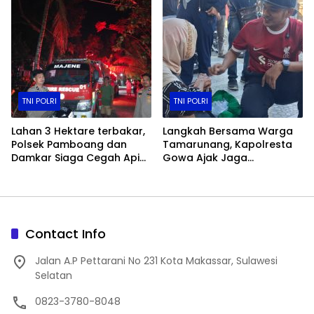
TNI POLRI
TNI POLRI
Lahan 3 Hektare terbakar,
Langkah Bersama Warga
Polsek Pamboang dan
Tamarunang, Kapolresta
Damkar Siaga Cegah Api
Gowa Ajak Jaga
Merembet ke Permukiman
Kamtibmas Jelang HUT RI
ke-81
Contact Info
Jalan A.P Pettarani No 231 Kota Makassar, Sulawesi
Selatan
0823-3780-8048