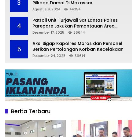
3
Pilkada Damai Di Makassar
Agustus 9, 2024
44054
Patroli Unit Turjawali Sat Lantas Polres
4
Parepare Lakukan Pemantauan Area
Larangan Parkir
Desember 17, 2025
36644
Aksi Sigap Kapolres Maros dan Personel
5
Berikan Pertolongan Korban Kecelakaan
Desember 24, 2025
36614
Berita Terbaru