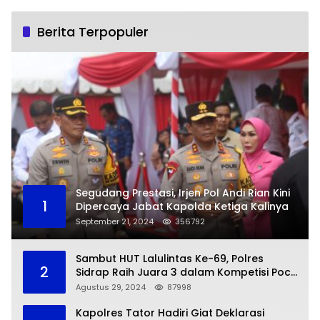
Berita Terpopuler
Segudang Prestasi, Irjen Pol Andi Rian Kini
1
Dipercaya Jabat Kapolda Ketiga Kalinya
September 21, 2024
356792
Sambut HUT Lalulintas Ke-69, Polres
2
Sidrap Raih Juara 3 dalam Kompetisi Pocil
Zona 5
Agustus 29, 2024
87998
Kapolres Tator Hadiri Giat Deklarasi