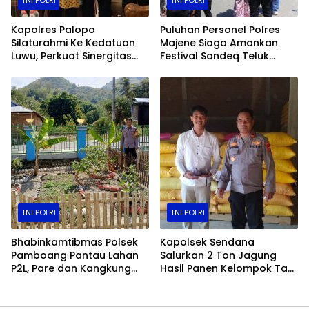
Kapolres Palopo
Puluhan Personel Polres
Silaturahmi Ke Kedatuan
Majene Siaga Amankan
Luwu, Perkuat Sinergitas
Festival Sandeq Teluk
Jaga Kamtibmas
Mandar (FSTM) 2025
TNI POLRI
TNI POLRI
Bhabinkamtibmas Polsek
Kapolsek Sendana
Pamboang Pantau Lahan
Salurkan 2 Ton Jagung
P2L, Pare dan Kangkung
Hasil Panen Kelompok Tani
Jadi Penopang Ketahanan
ke Bulog Majene
Pangan Desa