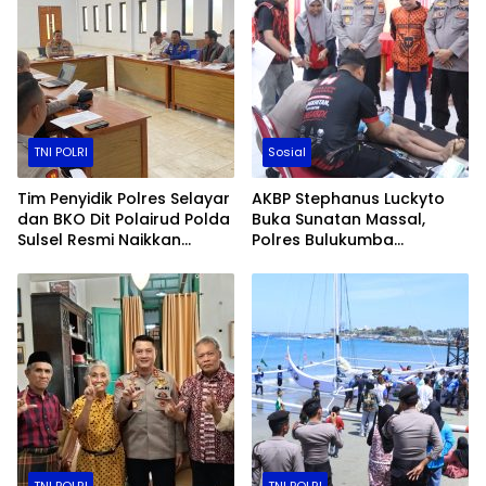
TNI POLRI
Sosial
Tim Penyidik Polres Selayar
AKBP Stephanus Luckyto
dan BKO Dit Polairud Polda
Buka Sunatan Massal,
Sulsel Resmi Naikkan
Polres Bulukumba
Status Kasus KLM Nurul
Kolaborasi dengan
Salsa ke Tahap Penyidikan
Pemuda Pancasila
TNI POLRI
TNI POLRI