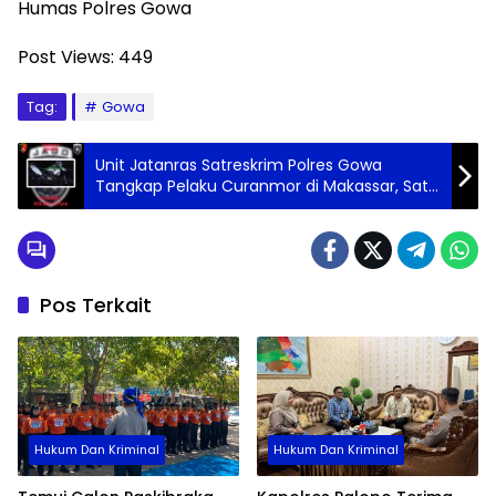
Humas Polres Gowa
Post Views:
449
Tag:
Gowa
Unit Jatanras Satreskrim Polres Gowa
Tangkap Pelaku Curanmor di Makassar, Satu
Pelaku Diberi Tindakan Tegas
Pos Terkait
Hukum Dan Kriminal
Hukum Dan Kriminal