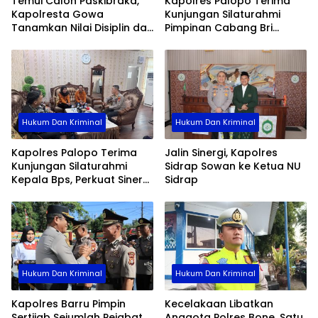
Temui Calon Paskibraka,
Kapolres Palopo Terima
Kapolresta Gowa
Kunjungan Silaturahmi
Tanamkan Nilai Disiplin dan
Pimpinan Cabang Bri
Pengabdian
Palopo
Hukum Dan Kriminal
Hukum Dan Kriminal
Kapolres Palopo Terima
Jalin Sinergi, Kapolres
Kunjungan Silaturahmi
Sidrap Sowan ke Ketua NU
Kepala Bps, Perkuat Sinergi
Sidrap
Dan Kolaborasi Data
Hukum Dan Kriminal
Hukum Dan Kriminal
Kapolres Barru Pimpin
Kecelakaan Libatkan
Sertijab Sejumlah Pejabat
Anggota Polres Bone, Satu