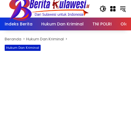
Langsung
ke
konten
Indeks Berita
Hukum Dan Kriminal
TNI POLRI
Olah
Beranda
Hukum Dan Kriminal
Hukum Dan Kriminal