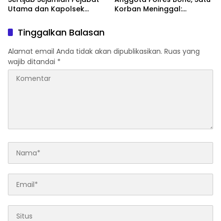
Utama dan Kapolsek
Korban Meninggal:
Jajaran, Perkuat Kinerja
Diproses Sesuai Prosedur,
Organisasi
Warga Diimbau Tak
Tinggalkan Balasan
Berspekulasi
Alamat email Anda tidak akan dipublikasikan.
Ruas yang
wajib ditandai
*