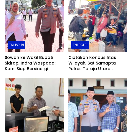
TNI POLRI
TNI POLRI
Sowan ke Wakil Bupati
Ciptakan Kondusifitas
Sidrap, Indra Waspada:
Wilayah, Sat Samapta
Kami Siap Bersinergi
Polres Toraja Utara
Gencarkan Patroli Dialogis
dan Sosialisasi Layanan 110​