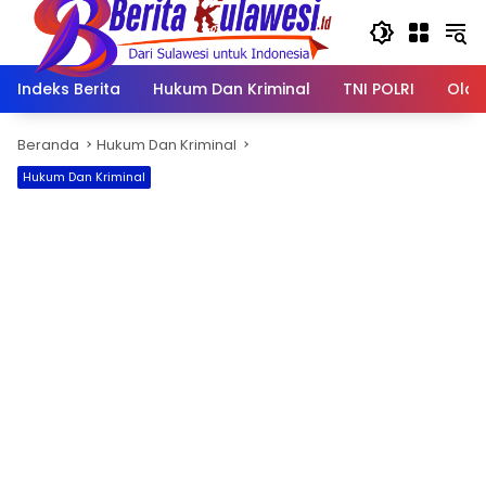
Langsung
ke
konten
Indeks Berita
Hukum Dan Kriminal
TNI POLRI
Olah
Beranda
Hukum Dan Kriminal
Hukum Dan Kriminal