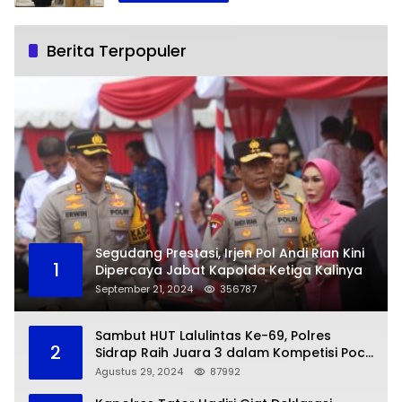
Berita Terpopuler
Segudang Prestasi, Irjen Pol Andi Rian Kini
1
Dipercaya Jabat Kapolda Ketiga Kalinya
September 21, 2024
356787
Sambut HUT Lalulintas Ke-69, Polres
2
Sidrap Raih Juara 3 dalam Kompetisi Pocil
Zona 5
Agustus 29, 2024
87992