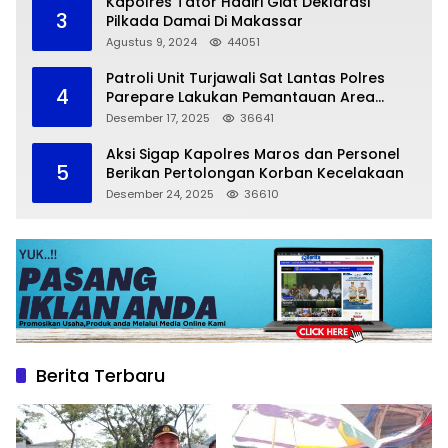
Kapolres Tator Hadiri Giat Deklarasi
3
Pilkada Damai Di Makassar
Agustus 9, 2024
44051
Patroli Unit Turjawali Sat Lantas Polres
4
Parepare Lakukan Pemantauan Area
Larangan Parkir
Desember 17, 2025
36641
Aksi Sigap Kapolres Maros dan Personel
5
Berikan Pertolongan Korban Kecelakaan
Desember 24, 2025
36610
Berita Terbaru