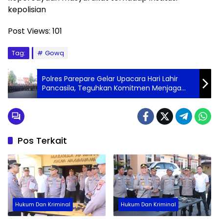
kepolisian
Post Views:
101
Tag:
Gowq
Polres Parepare Gelar Upacara Hari Lahir
Pancasila, Teguhkan Komitmen Menjaga
Persatuan Bangsa
Pos Terkait
Hukum Dan Kriminal
Hukum Dan Kriminal