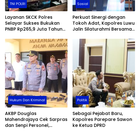
TNI POLRI
Sosial
Layanan SKCK Polres
Perkuat Sinergi dengan
Selayar Sukses Bukukan
Tokoh Adat, Kapolres Luwu
PNBP Rp265,9 Juta Tahun
Jalin Silaturahmi Bersama
2025, Langsung Disetor ke
Maddika Ponrang dan
Kas Negara
Maddika Ulusalu
Hukum Dan Kriminal
Politik
AKBP Douglas
Sebagai Pejabat Baru,
Mahendrajaya Cek Sarpras
Kapolres Parepare Sawon
dan Senpi Personel,
ke Ketua DPRD
Pastikan Kesiapan
Operasional Polres Wajo