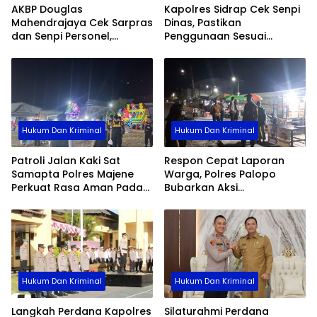
AKBP Douglas
Kapolres Sidrap Cek Senpi
Mahendrajaya Cek Sarpras
Dinas, Pastikan
dan Senpi Personel,
Penggunaan Sesuai
Pastikan Kesiapan
Prosedur
Operasional Polres Wajo
Hukum Dan Kriminal
Hukum Dan Kriminal
Patroli Jalan Kaki Sat
Respon Cepat Laporan
Samapta Polres Majene
Warga, Polres Palopo
Perkuat Rasa Aman Pada
Bubarkan Aksi
Malam Hari, Sambangi Titik
Penyerangan Antar
Rawan Hingga Permukiman
Kelompok Pemuda
Nelayan
Hukum Dan Kriminal
Hukum Dan Kriminal
Langkah Perdana Kapolres
Silaturahmi Perdana