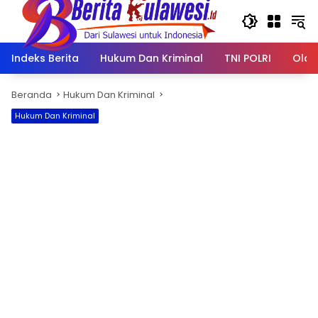
Langsung
ke
konten
Indeks Berita
Hukum Dan Kriminal
TNI POLRI
Olah
Beranda
Hukum Dan Kriminal
Hukum Dan Kriminal