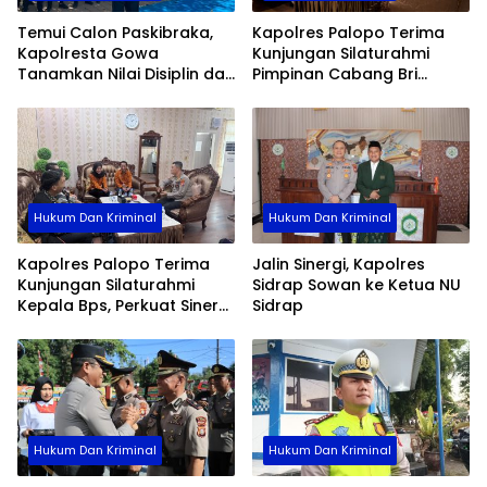
Temui Calon Paskibraka,
Kapolres Palopo Terima
Kapolresta Gowa
Kunjungan Silaturahmi
Tanamkan Nilai Disiplin dan
Pimpinan Cabang Bri
Pengabdian
Palopo
Hukum Dan Kriminal
Hukum Dan Kriminal
Kapolres Palopo Terima
Jalin Sinergi, Kapolres
Kunjungan Silaturahmi
Sidrap Sowan ke Ketua NU
Kepala Bps, Perkuat Sinergi
Sidrap
Dan Kolaborasi Data
Hukum Dan Kriminal
Hukum Dan Kriminal