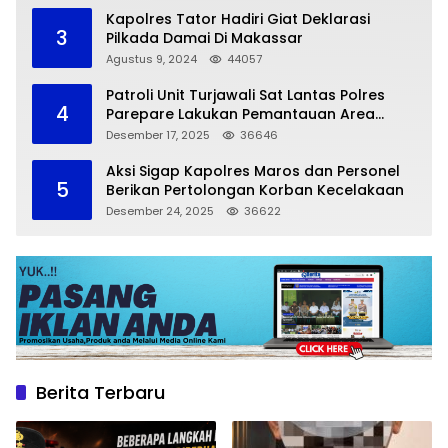
Kapolres Tator Hadiri Giat Deklarasi
3
Pilkada Damai Di Makassar
Agustus 9, 2024
44057
Patroli Unit Turjawali Sat Lantas Polres
4
Parepare Lakukan Pemantauan Area
Larangan Parkir
Desember 17, 2025
36646
Aksi Sigap Kapolres Maros dan Personel
5
Berikan Pertolongan Korban Kecelakaan
Desember 24, 2025
36622
Berita Terbaru