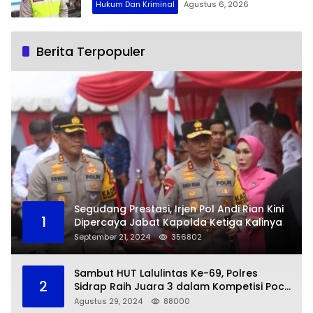
Hukum Dan Kriminal
Agustus 6, 2026
Berita Terpopuler
Segudang Prestasi, Irjen Pol Andi Rian Kini
1
Dipercaya Jabat Kapolda Ketiga Kalinya
September 21, 2024
356802
Sambut HUT Lalulintas Ke-69, Polres
2
Sidrap Raih Juara 3 dalam Kompetisi Pocil
Zona 5
Agustus 29, 2024
88000