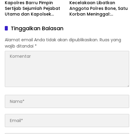
Kapolres Barru Pimpin
Kecelakaan Libatkan
Sertijab Sejumlah Pejabat
Anggota Polres Bone, Satu
Utama dan Kapolsek
Korban Meninggal:
Jajaran, Perkuat Kinerja
Diproses Sesuai Prosedur,
Organisasi
Warga Diimbau Tak
Tinggalkan Balasan
Berspekulasi
Alamat email Anda tidak akan dipublikasikan.
Ruas yang
wajib ditandai
*