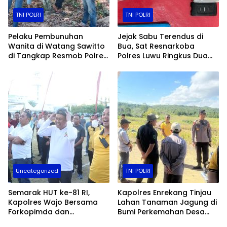
TNI POLRI
TNI POLRI
Pelaku Pembunuhan
Jejak Sabu Terendus di
Wanita di Watang Sawitto
Bua, Sat Resnarkoba
di Tangkap Resmob Polres
Polres Luwu Ringkus Dua
Pinrang
Bersaudara
Uncategorized
TNI POLRI
Semarak HUT ke-81 RI,
Kapolres Enrekang Tinjau
Kapolres Wajo Bersama
Lahan Tanaman Jagung di
Forkopimda dan
Bumi Perkemahan Desa
Masyarakat Meriahkan
Karrang