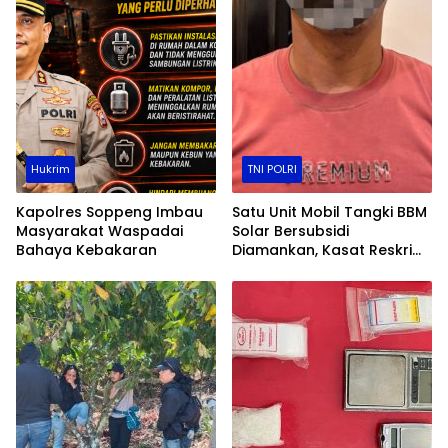
Hukrim
TNI POLRI
Kapolres Soppeng Imbau
Satu Unit Mobil Tangki BBM
Masyarakat Waspadai
Solar Bersubsidi
Bahaya Kebakaran
Diamankan, Kasat Reskrim
Polres Toraja Utara: Proses
Hukum Berjalan
Transparan​