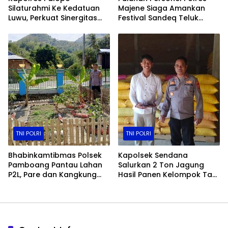
Silaturahmi Ke Kedatuan
Majene Siaga Amankan
Luwu, Perkuat Sinergitas
Festival Sandeq Teluk
Jaga Kamtibmas
Mandar (FSTM) 2025
TNI POLRI
TNI POLRI
Bhabinkamtibmas Polsek
Kapolsek Sendana
Pamboang Pantau Lahan
Salurkan 2 Ton Jagung
P2L, Pare dan Kangkung
Hasil Panen Kelompok Tani
Jadi Penopang Ketahanan
ke Bulog Majene
Pangan Desa