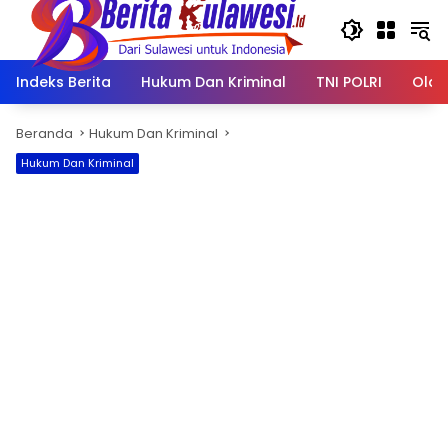
Langsung
ke
konten
Indeks Berita
Hukum Dan Kriminal
TNI POLRI
Olah
Beranda
Hukum Dan Kriminal
Hukum Dan Kriminal