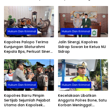
Pengabdian
Palopo
Hukum Dan Kriminal
Hukum Dan Kriminal
Kapolres Palopo Terima
Jalin Sinergi, Kapolres
Kunjungan Silaturahmi
Sidrap Sowan ke Ketua NU
Kepala Bps, Perkuat Sinergi
Sidrap
Dan Kolaborasi Data
Hukum Dan Kriminal
Hukum Dan Kriminal
Kapolres Barru Pimpin
Kecelakaan Libatkan
Sertijab Sejumlah Pejabat
Anggota Polres Bone, Satu
Utama dan Kapolsek
Korban Meninggal:
Jajaran, Perkuat Kinerja
Diproses Sesuai Prosedur,