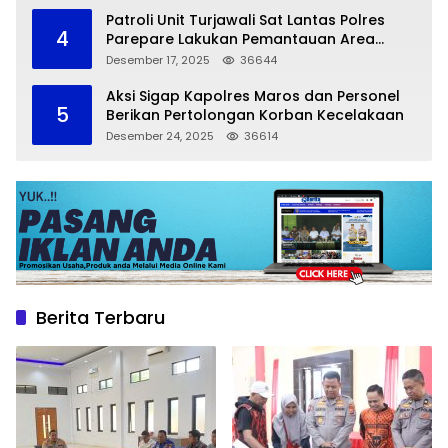
Patroli Unit Turjawali Sat Lantas Polres
4
Parepare Lakukan Pemantauan Area
Larangan Parkir
Desember 17, 2025
36644
Aksi Sigap Kapolres Maros dan Personel
5
Berikan Pertolongan Korban Kecelakaan
Desember 24, 2025
36614
Berita Terbaru