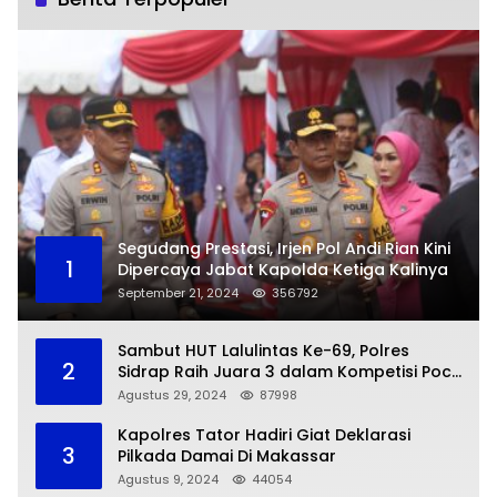
Segudang Prestasi, Irjen Pol Andi Rian Kini
1
Dipercaya Jabat Kapolda Ketiga Kalinya
September 21, 2024
356792
Sambut HUT Lalulintas Ke-69, Polres
2
Sidrap Raih Juara 3 dalam Kompetisi Pocil
Zona 5
Agustus 29, 2024
87998
Kapolres Tator Hadiri Giat Deklarasi
3
Pilkada Damai Di Makassar
Agustus 9, 2024
44054