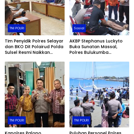
TNI POLRI
Sosial
Tim Penyidik Polres Selayar
AKBP Stephanus Luckyto
dan BKO Dit Polairud Polda
Buka Sunatan Massal,
Sulsel Resmi Naikkan
Polres Bulukumba
Status Kasus KLM Nurul
Kolaborasi dengan
Salsa ke Tahap Penyidikan
Pemuda Pancasila
TNI POLRI
TNI POLRI
Kapolres Palopo
Puluhan Personel Polres