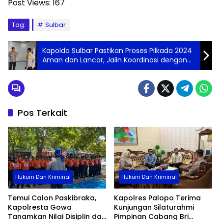
Post Views:
167
Tag:
Sulbar
Kapolda Sulbar Pastikan Proses Pilkada 2024
Aman dan Lancar, Jalin Koordinasi dengan
KPU
Pos Terkait
Hukum Dan Kriminal
Hukum Dan Kriminal
Temui Calon Paskibraka,
Kapolres Palopo Terima
Kapolresta Gowa
Kunjungan Silaturahmi
Tanamkan Nilai Disiplin dan
Pimpinan Cabang Bri