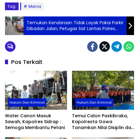
Tag:
Maros
Temukan Kendaraan Tidak Layak Pakai Parkir
Dibadan Jalan, Petugas Sat Lantas Polres
Parepare Minta Pemiliknya Pindahkan
Pos Terkait
Hukum Dan Kriminal
Hukum Dan Kriminal
Water Canon Masuk
Temui Calon Paskibraka,
Sawah, Kapolres Sidrap :
Kapolresta Gowa
Semoga Membantu Petani
Tanamkan Nilai Disiplin dan
Pengabdian