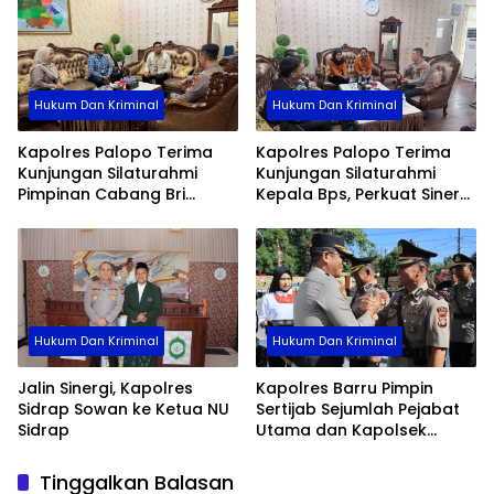
Hukum Dan Kriminal
Hukum Dan Kriminal
Kapolres Palopo Terima
Kapolres Palopo Terima
Kunjungan Silaturahmi
Kunjungan Silaturahmi
Pimpinan Cabang Bri
Kepala Bps, Perkuat Sinergi
Palopo
Dan Kolaborasi Data
Hukum Dan Kriminal
Hukum Dan Kriminal
Jalin Sinergi, Kapolres
Kapolres Barru Pimpin
Sidrap Sowan ke Ketua NU
Sertijab Sejumlah Pejabat
Sidrap
Utama dan Kapolsek
Jajaran, Perkuat Kinerja
Organisasi
Tinggalkan Balasan