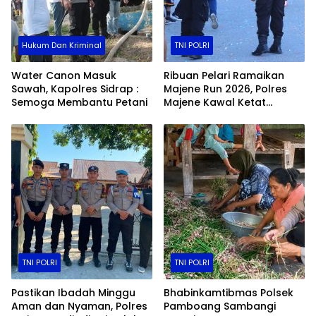
Hukum Dan Kriminal
TNI POLRI
Water Canon Masuk
Ribuan Pelari Ramaikan
Sawah, Kapolres Sidrap :
Majene Run 2026, Polres
Semoga Membantu Petani
Majene Kawal Ketat
Jalannya Event
TNI POLRI
TNI POLRI
Pastikan Ibadah Minggu
Bhabinkamtibmas Polsek
Aman dan Nyaman, Polres
Pamboang Sambangi