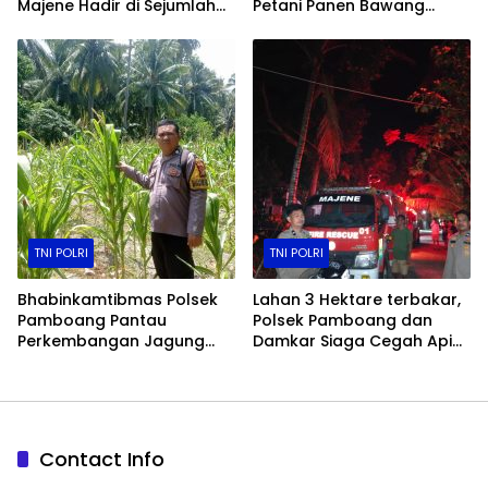
Majene Hadir di Sejumlah
Petani Panen Bawang
Gereja
Merah Jadi Bukti Nyata
Dukungan Ketahanan
Pangan
TNI POLRI
TNI POLRI
Bhabinkamtibmas Polsek
Lahan 3 Hektare terbakar,
Pamboang Pantau
Polsek Pamboang dan
Perkembangan Jagung
Damkar Siaga Cegah Api
Manis di Lamaru, Dukung
Merembet ke Permukiman
Ketahanan Pangan Warga
Contact Info