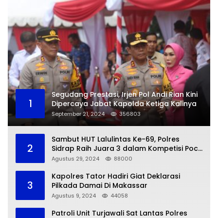
Segudang Prestasi, Irjen Pol Andi Rian Kini
1
Dipercaya Jabat Kapolda Ketiga Kalinya
September 21, 2024
356803
Sambut HUT Lalulintas Ke-69, Polres
2
Sidrap Raih Juara 3 dalam Kompetisi Pocil
Zona 5
Agustus 29, 2024
88000
Kapolres Tator Hadiri Giat Deklarasi
3
Pilkada Damai Di Makassar
Agustus 9, 2024
44058
Patroli Unit Turjawali Sat Lantas Polres