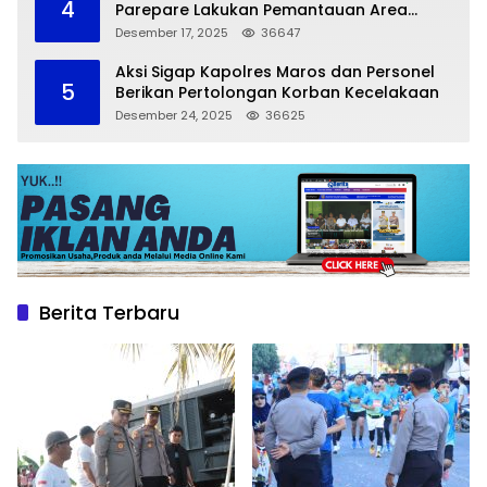
4
Parepare Lakukan Pemantauan Area
Larangan Parkir
Desember 17, 2025
36647
Aksi Sigap Kapolres Maros dan Personel
5
Berikan Pertolongan Korban Kecelakaan
Desember 24, 2025
36625
Berita Terbaru