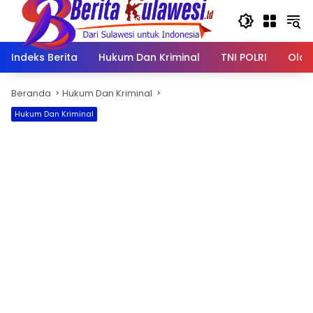
Langsung
ke
konten
Indeks Berita
Hukum Dan Kriminal
TNI POLRI
Olah
Beranda
Hukum Dan Kriminal
Hukum Dan Kriminal