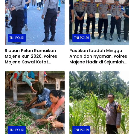
TNI POLRI
TNI POLRI
Ribuan Pelari Ramaikan
Pastikan Ibadah Minggu
Majene Run 2026, Polres
Aman dan Nyaman, Polres
Majene Kawal Ketat
Majene Hadir di Sejumlah
Jalannya Event
Gereja
TNI POLRI
TNI POLRI