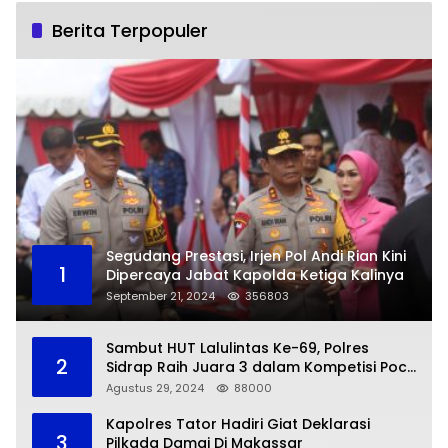
Berita Terpopuler
Segudang Prestasi, Irjen Pol Andi Rian Kini
1
Dipercaya Jabat Kapolda Ketiga Kalinya
September 21, 2024
356803
Sambut HUT Lalulintas Ke-69, Polres
2
Sidrap Raih Juara 3 dalam Kompetisi Pocil
Zona 5
Agustus 29, 2024
88000
Kapolres Tator Hadiri Giat Deklarasi
3
Pilkada Damai Di Makassar