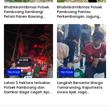
Bhabinkamtibmas Polsek
Bhabinkamtibmas Polsek
Pamboang Sambangi
Pamboang Pantau
Petani Panen Bawang
Perkembangan Jagung
Merah Jadi Bukti Nyata
Manis di Lamaru, Dukung
Dukungan Ketahanan
Ketahanan Pangan Warga
Pangan
TNI POLRI
TNI POLRI
Lahan 3 Hektare terbakar,
Langkah Bersama Warga
Polsek Pamboang dan
Tamarunang, Kapolresta
Damkar Siaga Cegah Api
Gowa Ajak Jaga
Merembet ke Permukiman
Kamtibmas Jelang HUT RI
ke-81