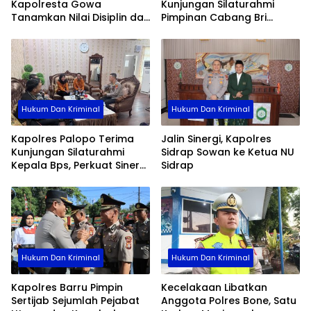
Kapolresta Gowa
Kunjungan Silaturahmi
Tanamkan Nilai Disiplin dan
Pimpinan Cabang Bri
Pengabdian
Palopo
Hukum Dan Kriminal
Hukum Dan Kriminal
Kapolres Palopo Terima
Jalin Sinergi, Kapolres
Kunjungan Silaturahmi
Sidrap Sowan ke Ketua NU
Kepala Bps, Perkuat Sinergi
Sidrap
Dan Kolaborasi Data
Hukum Dan Kriminal
Hukum Dan Kriminal
Kapolres Barru Pimpin
Kecelakaan Libatkan
Sertijab Sejumlah Pejabat
Anggota Polres Bone, Satu