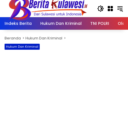
Langsung
ke
konten
Indeks Berita
Hukum Dan Kriminal
TNI POLRI
Olah
Beranda
Hukum Dan Kriminal
Hukum Dan Kriminal