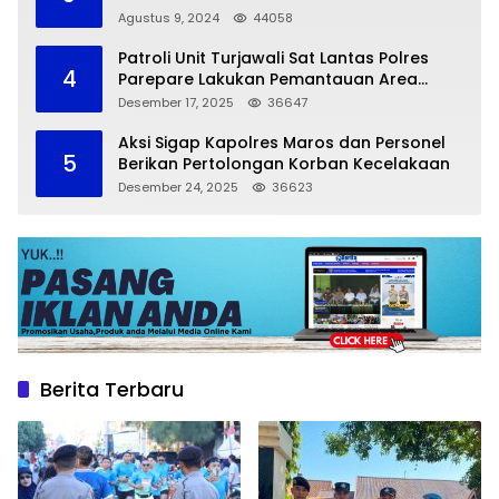
Agustus 9, 2024
44058
Patroli Unit Turjawali Sat Lantas Polres
4
Parepare Lakukan Pemantauan Area
Larangan Parkir
Desember 17, 2025
36647
Aksi Sigap Kapolres Maros dan Personel
5
Berikan Pertolongan Korban Kecelakaan
Desember 24, 2025
36623
Berita Terbaru