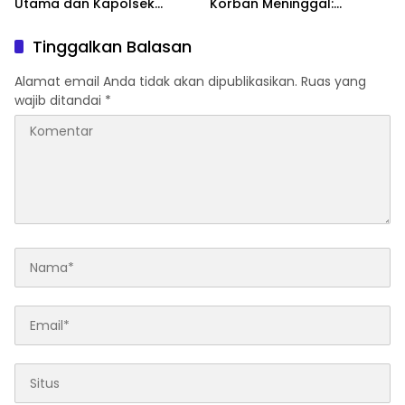
Utama dan Kapolsek
Korban Meninggal:
Jajaran, Perkuat Kinerja
Diproses Sesuai Prosedur,
Organisasi
Warga Diimbau Tak
Tinggalkan Balasan
Berspekulasi
Alamat email Anda tidak akan dipublikasikan.
Ruas yang
wajib ditandai
*