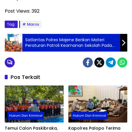
Post Views:
392
Tag:
Maros
Satlantas Polres Majene Berikan Materi
Peraturan Patroli Keamanan Sekolah Pada
Taruna SMK Negeri 3 Majene
Pos Terkait
Hukum Dan Kriminal
Hukum Dan Kriminal
Temui Calon Paskibraka,
Kapolres Palopo Terima