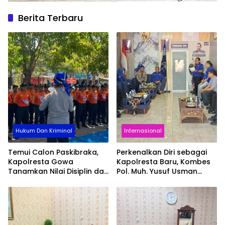
Berita Terbaru
Hukum Dan Kriminal
Internasional
Temui Calon Paskibraka,
Perkenalkan Diri sebagai
Kapolresta Gowa
Kapolresta Baru, Kombes
Tanamkan Nilai Disiplin dan
Pol. Muh. Yusuf Usman
Pengabdian
Pererat Silaturahmi
dengan DPC Demokrat
Gowa