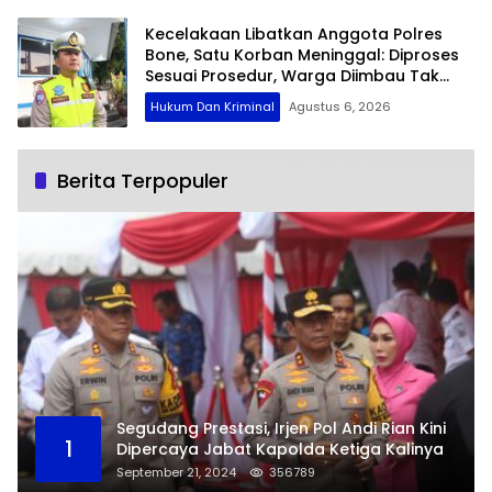
Kecelakaan Libatkan Anggota Polres
Bone, Satu Korban Meninggal: Diproses
Sesuai Prosedur, Warga Diimbau Tak
Berspekulasi
Hukum Dan Kriminal
Agustus 6, 2026
Berita Terpopuler
Segudang Prestasi, Irjen Pol Andi Rian Kini
1
Dipercaya Jabat Kapolda Ketiga Kalinya
September 21, 2024
356789