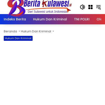
Langsung
ke
konten
Indeks Berita
Hukum Dan Kriminal
TNI POLRI
Olah
Beranda
Hukum Dan Kriminal
Hukum Dan Kriminal