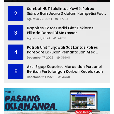
Sambut HUT Lalulintas Ke-69, Polres
2
Sidrap Raih Juara 3 dalam Kompetisi Pocil
Zona 5
Agustus 29, 2024
87993
Kapolres Tator Hadiri Giat Deklarasi
3
Pilkada Damai Di Makassar
Agustus 9, 2024
44051
Patroli Unit Turjawali Sat Lantas Polres
4
Parepare Lakukan Pemantauan Area
Larangan Parkir
Desember 17, 2025
36641
Aksi Sigap Kapolres Maros dan Personel
5
Berikan Pertolongan Korban Kecelakaan
Desember 24, 2025
36611