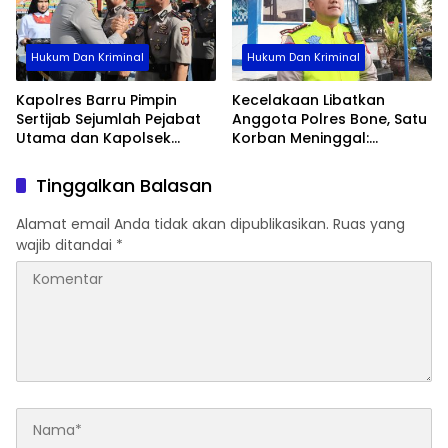
Hukum Dan Kriminal
Hukum Dan Kriminal
Kapolres Barru Pimpin
Kecelakaan Libatkan
Sertijab Sejumlah Pejabat
Anggota Polres Bone, Satu
Utama dan Kapolsek
Korban Meninggal:
Jajaran, Perkuat Kinerja
Diproses Sesuai Prosedur,
Organisasi
Warga Diimbau Tak
Tinggalkan Balasan
Berspekulasi
Alamat email Anda tidak akan dipublikasikan.
Ruas yang
wajib ditandai
*