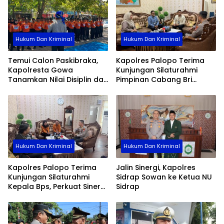
Hukum Dan Kriminal
Hukum Dan Kriminal
Temui Calon Paskibraka,
Kapolres Palopo Terima
Kapolresta Gowa
Kunjungan Silaturahmi
Tanamkan Nilai Disiplin dan
Pimpinan Cabang Bri
Pengabdian
Palopo
Hukum Dan Kriminal
Hukum Dan Kriminal
Kapolres Palopo Terima
Jalin Sinergi, Kapolres
Kunjungan Silaturahmi
Sidrap Sowan ke Ketua NU
Kepala Bps, Perkuat Sinergi
Sidrap
Dan Kolaborasi Data