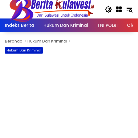
Langsung
ke
konten
Indeks Berita
Hukum Dan Kriminal
TNI POLRI
Olah
Beranda
Hukum Dan Kriminal
Hukum Dan Kriminal