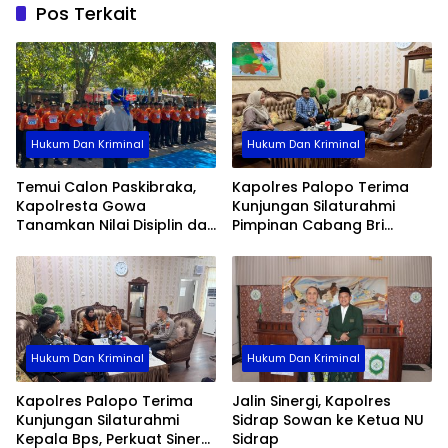
Pos Terkait
Hukum Dan Kriminal
Hukum Dan Kriminal
Temui Calon Paskibraka,
Kapolres Palopo Terima
Kapolresta Gowa
Kunjungan Silaturahmi
Tanamkan Nilai Disiplin dan
Pimpinan Cabang Bri
Pengabdian
Palopo
Hukum Dan Kriminal
Hukum Dan Kriminal
Kapolres Palopo Terima
Jalin Sinergi, Kapolres
Kunjungan Silaturahmi
Sidrap Sowan ke Ketua NU
Kepala Bps, Perkuat Sinergi
Sidrap