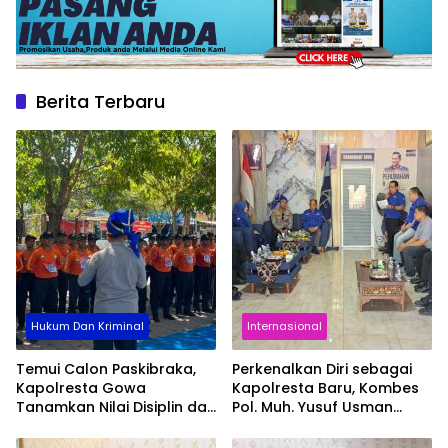
Berita Terbaru
Hukum Dan Kriminal
Internasional
Temui Calon Paskibraka,
Perkenalkan Diri sebagai
Kapolresta Gowa
Kapolresta Baru, Kombes
Tanamkan Nilai Disiplin dan
Pol. Muh. Yusuf Usman
Pengabdian
Pererat Silaturahmi
dengan DPC Demokrat