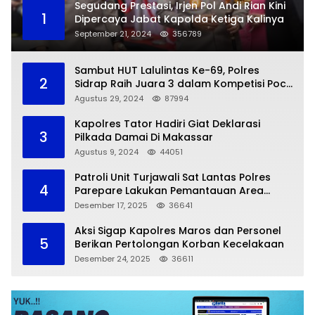
Segudang Prestasi, Irjen Pol Andi Rian Kini
1
Dipercaya Jabat Kapolda Ketiga Kalinya
September 21, 2024
356789
Sambut HUT Lalulintas Ke-69, Polres
2
Sidrap Raih Juara 3 dalam Kompetisi Pocil
Zona 5
Agustus 29, 2024
87994
Kapolres Tator Hadiri Giat Deklarasi
3
Pilkada Damai Di Makassar
Agustus 9, 2024
44051
Patroli Unit Turjawali Sat Lantas Polres
4
Parepare Lakukan Pemantauan Area
Larangan Parkir
Desember 17, 2025
36641
Aksi Sigap Kapolres Maros dan Personel
5
Berikan Pertolongan Korban Kecelakaan
Desember 24, 2025
36611