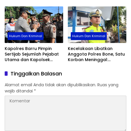
Dan Kolaborasi Data
Hukum Dan Kriminal
Hukum Dan Kriminal
Kapolres Barru Pimpin
Kecelakaan Libatkan
Sertijab Sejumlah Pejabat
Anggota Polres Bone, Satu
Utama dan Kapolsek
Korban Meninggal:
Jajaran, Perkuat Kinerja
Diproses Sesuai Prosedur,
Organisasi
Warga Diimbau Tak
Tinggalkan Balasan
Berspekulasi
Alamat email Anda tidak akan dipublikasikan.
Ruas yang
wajib ditandai
*