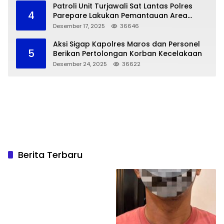
Patroli Unit Turjawali Sat Lantas Polres
4
Parepare Lakukan Pemantauan Area
Larangan Parkir
Desember 17, 2025
36646
Aksi Sigap Kapolres Maros dan Personel
5
Berikan Pertolongan Korban Kecelakaan
Desember 24, 2025
36622
Berita Terbaru