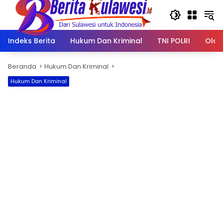
Langsung
ke
konten
Indeks Berita
Hukum Dan Kriminal
TNI POLRI
Olah
Beranda
Hukum Dan Kriminal
Hukum Dan Kriminal