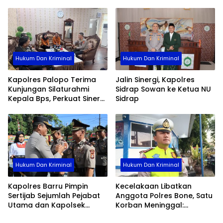
Pengabdian
Palopo
Hukum Dan Kriminal
Hukum Dan Kriminal
Kapolres Palopo Terima
Jalin Sinergi, Kapolres
Kunjungan Silaturahmi
Sidrap Sowan ke Ketua NU
Kepala Bps, Perkuat Sinergi
Sidrap
Dan Kolaborasi Data
Hukum Dan Kriminal
Hukum Dan Kriminal
Kapolres Barru Pimpin
Kecelakaan Libatkan
Sertijab Sejumlah Pejabat
Anggota Polres Bone, Satu
Utama dan Kapolsek
Korban Meninggal:
Jajaran, Perkuat Kinerja
Diproses Sesuai Prosedur,