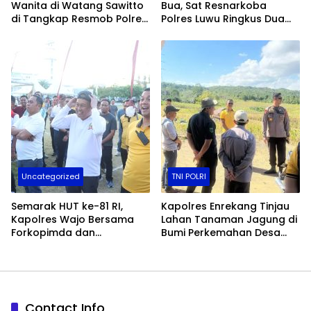
Wanita di Watang Sawitto
Bua, Sat Resnarkoba
di Tangkap Resmob Polres
Polres Luwu Ringkus Dua
Pinrang
Bersaudara
Uncategorized
TNI POLRI
Semarak HUT ke-81 RI,
Kapolres Enrekang Tinjau
Kapolres Wajo Bersama
Lahan Tanaman Jagung di
Forkopimda dan
Bumi Perkemahan Desa
Masyarakat Meriahkan
Karrang
Lomba Makan Kerupuk
Contact Info