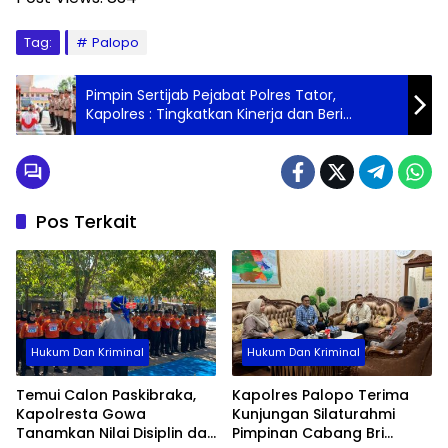
Tag:
Palopo
Pimpin Sertijab Pejabat Polres Tator,
Kapolres : Tingkatkan Kinerja dan Beri
Pelayanan Maksimal Kepada Masyarakat
Pos Terkait
Hukum Dan Kriminal
Hukum Dan Kriminal
Temui Calon Paskibraka,
Kapolres Palopo Terima
Kapolresta Gowa
Kunjungan Silaturahmi
Tanamkan Nilai Disiplin dan
Pimpinan Cabang Bri