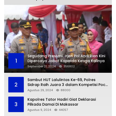
Segudang Prestasi, Irjen Pol Andi Rian Kini
1
Dipercaya Jabat Kapolda Ketiga Kalinya
September 21, 2024
356802
Sambut HUT Lalulintas Ke-69, Polres
2
Sidrap Raih Juara 3 dalam Kompetisi Pocil
Zona 5
Agustus 29, 2024
88000
Kapolres Tator Hadiri Giat Deklarasi
3
Pilkada Damai Di Makassar
Agustus 9, 2024
44057