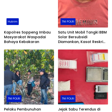
Hukrim
TNI POLRI
Kapolres Soppeng Imbau
Satu Unit Mobil Tangki BBM
Masyarakat Waspadai
Solar Bersubsidi
Bahaya Kebakaran
Diamankan, Kasat Reskrim
Polres Toraja Utara: Proses
Hukum Berjalan
Transparan​
TNI POLRI
TNI POLRI
Pelaku Pembunuhan
Jejak Sabu Terendus di