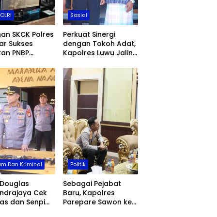
POLRI
Sosial
an SKCK Polres
Perkuat Sinergi
ar Sukses
dengan Tokoh Adat,
kan PNBP
Kapolres Luwu Jalin
,9 Juta Tahun
Silaturahmi Bersama
 Langsung
Maddika Ponrang
or ke Kas
dan Maddika Ulusalu
ra
m Dan Kriminal
Politik
 Douglas
Sebagai Pejabat
ndrajaya Cek
Baru, Kapolres
as dan Senpi
Parepare Sawon ke
nel, Pastikan
Ketua DPRD