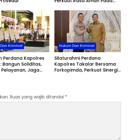
Prosedur
Perkuat Rasa Aman Pada
Kesi
Malam Hari, Sambangi Titik
Opera
Rawan Hingga Permukiman
Wajo
Nelayan
Dan Kriminal
Hukum Dan Kriminal
h Perdana Kapolres
Silaturahmi Perdana
: Bangun Soliditas,
Kapolres Takalar Bersama
 Pelayanan, Jaga
Forkopimda, Perkuat Sinergi
Polri
untuk Pelayanan
Masyarakat
kan.
Ruas yang wajib ditandai
*