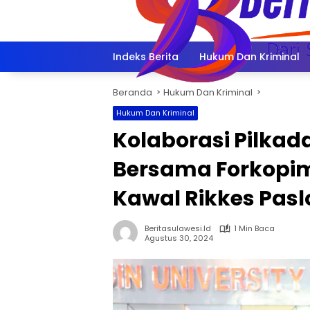
Langsung
ke
konten
Indeks Berita
Hukum Dan Kriminal
Beranda
Hukum Dan Kriminal
Hukum Dan Kriminal
Kolaborasi Pilkad
Bersama Forkopi
Kawal Rikkes Pa
Beritasulawesi.id
1 Min Baca
Agustus 30, 2024