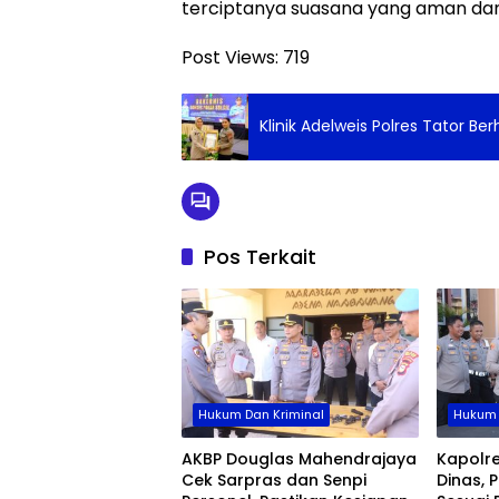
terciptanya suasana yang aman dan 
Post Views:
719
Klinik Adelweis Polres Tator Ber
Pos Terkait
Hukum Dan Kriminal
Hukum 
AKBP Douglas Mahendrajaya
Kapolre
Cek Sarpras dan Senpi
Dinas, 