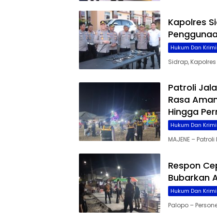
Kapolres S
Penggunaa
Hukum Dan Krimi
Sidrap, Kapolr
Patroli Ja
Rasa Aman 
Hingga Pe
Hukum Dan Krimi
MAJENE – Patrol
Respon Cep
Bubarkan 
Hukum Dan Krimi
Palopo – Person