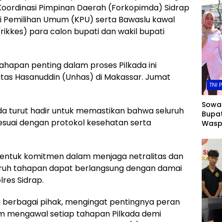
 Koordinasi Pimpinan Daerah (Forkopimda) Sidrap
si Pemilihan Umum (KPU) serta Bawaslu kawal
ikkes) para calon bupati dan wakil bupati
ahapan penting dalam proses Pilkada ini
sitas Hasanuddin (Unhas) di Makassar. Jumat
TNI 
Sowan
a turut hadir untuk memastikan bahwa seluruh
Bupat
sesuai dengan protokol kesehatan serta
Wasp
Bersi
 bentuk komitmen dalam menjaga netralitas dan
uruh tahapan dapat berlangsung dengan damai
res Sidrap.
ri berbagai pihak, mengingat pentingnya peran
am mengawal setiap tahapan Pilkada demi