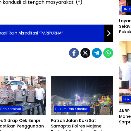
kondusif di tengah masyarakat. (*)
TNI 
Layan
Selay
Buku
hasil Raih Akreditasi “PARIPURNA”
Rp265
2025,
Diset
Nega
Huku
Dan Kriminal
Hukum Dan Kriminal
AKBP
Mahe
s Sidrap Cek Senpi
Patroli Jalan Kaki Sat
Sarpr
Pastikan Penggunaan
Samapta Polres Majene
Perso