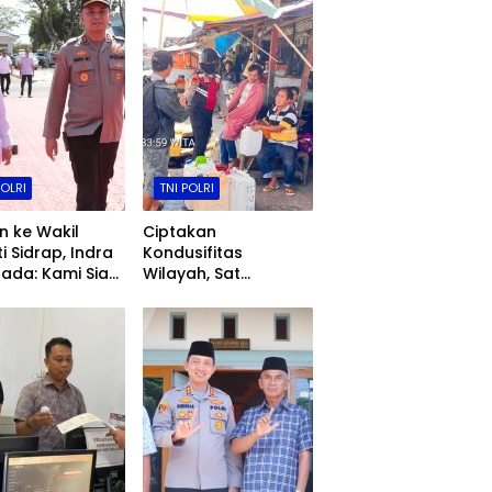
POLRI
TNI POLRI
 ke Wakil
Ciptakan
i Sidrap, Indra
Kondusifitas
ada: Kami Siap
Wilayah, Sat
nergi
Samapta Polres
Toraja Utara
Gencarkan Patroli
Dialogis dan
Sosialisasi Layanan
110​