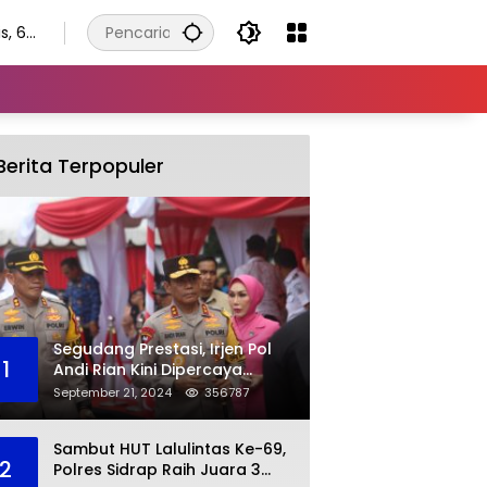
s, 6
tus
6
Berita Terpopuler
Segudang Prestasi, Irjen Pol
1
Andi Rian Kini Dipercaya
Jabat Kapolda Ketiga Kalinya
September 21, 2024
356787
Sambut HUT Lalulintas Ke-69,
2
Polres Sidrap Raih Juara 3