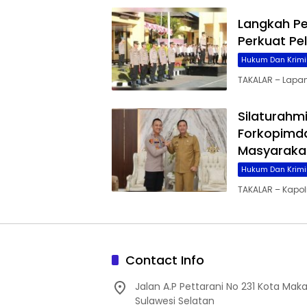
Langkah Pe
Perkuat Pe
Hukum Dan Krimi
TAKALAR – Lapan
Silaturahm
Forkopimda
Masyaraka
Hukum Dan Krimi
TAKALAR – Kapolre
Contact Info
Jalan A.P Pettarani No 231 Kota Maka
Sulawesi Selatan