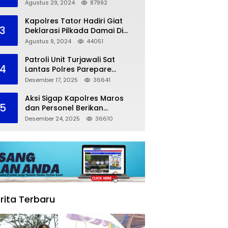
dalam Kompetisi Pocil Zona 5
Agustus 29, 2024
87992
Kapolres Tator Hadiri Giat
3
Deklarasi Pilkada Damai Di
Makassar
Agustus 9, 2024
44051
Patroli Unit Turjawali Sat
4
Lantas Polres Parepare
Lakukan Pemantauan Area
Desember 17, 2025
36641
Larangan Parkir
Aksi Sigap Kapolres Maros
5
dan Personel Berikan
Pertolongan Korban
Desember 24, 2025
36610
Kecelakaan
rita Terbaru