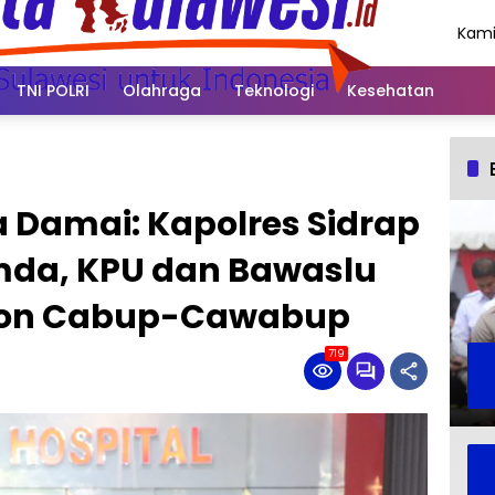
Kami
Agus
202
TNI POLRI
Olahraga
Teknologi
Kesehatan
a Damai: Kapolres Sidrap
mda, KPU dan Bawaslu
slon Cabup-Cawabup
719