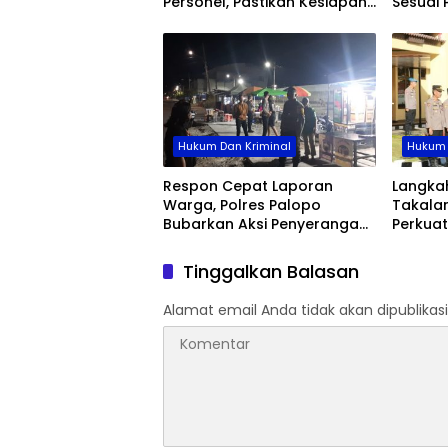
Personel, Pastikan Kesiapan
Sesuai 
Operasional Polres Wajo
Hukum Dan Kriminal
Hukum 
Respon Cepat Laporan
Langka
Warga, Polres Palopo
Takalar
Bubarkan Aksi Penyerangan
Perkuat
Antar Kelompok Pemuda
Marwah 
Tinggalkan Balasan
Alamat email Anda tidak akan dipublikasi