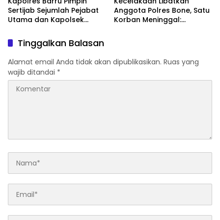
Kapolres Barru Pimpin
Kecelakaan Libatkan
Sertijab Sejumlah Pejabat
Anggota Polres Bone, Satu
Utama dan Kapolsek
Korban Meninggal:
Jajaran, Perkuat Kinerja
Diproses Sesuai Prosedur,
Organisasi
Warga Diimbau Tak
Tinggalkan Balasan
Berspekulasi
Alamat email Anda tidak akan dipublikasikan.
Ruas yang
wajib ditandai
*