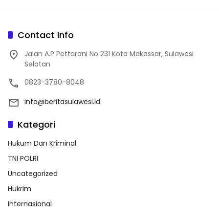
Angka Kecelakaan
Melon Hidroponik, Dukung
Ketahanan Pangan di
Majene
Contact Info
Jalan A.P Pettarani No 231 Kota Makassar, Sulawesi
Selatan
0823-3780-8048
info@beritasulawesi.id
Kategori
Hukum Dan Kriminal
TNI POLRI
Uncategorized
Hukrim
Internasional