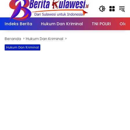
Langsung
ke
konten
Indeks Berita
Hukum Dan Kriminal
TNI POLRI
Olah
Beranda
Hukum Dan Kriminal
Hukum Dan Kriminal