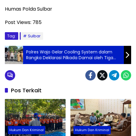
Humas Polda Sulbar
Post Views:
785
Tag:
Sulbar
Polres Wajo Gelar Cooling System dalam
Rangka Deklarasi Pilkada Damai oleh Tiga
Pilar
Pos Terkait
Hukum Dan Kriminal
Hukum Dan Kriminal