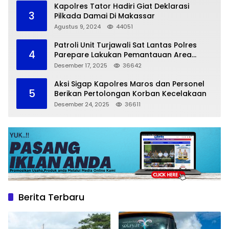
Kapolres Tator Hadiri Giat Deklarasi
3
Pilkada Damai Di Makassar
Agustus 9, 2024
44051
Patroli Unit Turjawali Sat Lantas Polres
4
Parepare Lakukan Pemantauan Area
Larangan Parkir
Desember 17, 2025
36642
Aksi Sigap Kapolres Maros dan Personel
5
Berikan Pertolongan Korban Kecelakaan
Desember 24, 2025
36611
Berita Terbaru