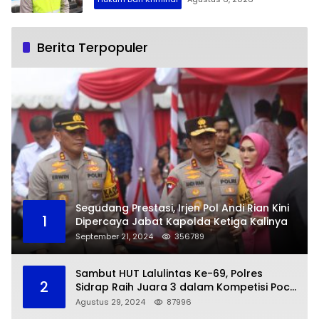
Berita Terpopuler
Segudang Prestasi, Irjen Pol Andi Rian Kini
1
Dipercaya Jabat Kapolda Ketiga Kalinya
September 21, 2024
356789
Sambut HUT Lalulintas Ke-69, Polres
2
Sidrap Raih Juara 3 dalam Kompetisi Pocil
Zona 5
Agustus 29, 2024
87996