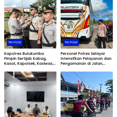
TNI POLRI
TNI POLRI
Kapolres Bulukumba
Personel Polres Selayar
Pimpin Sertijab Kabag,
Intensifkan Pelayanan dan
Kasat, Kapolsek, Kasiwas,
Pengamanan di Jalan,
dan Pelantikan Kasi Humas
Kawasan Aktivitas
Masyarakat, hingga
Pelabuhan