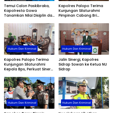
Temui Calon Paskibraka,
Kapolres Palopo Terima
Kapolresta Gowa
Kunjungan Silaturahmi
Tanamkan Nilai Disiplin dan
Pimpinan Cabang Bri
Pengabdian
Palopo
Hukum Dan Kriminal
Hukum Dan Kriminal
Kapolres Palopo Terima
Jalin Sinergi, Kapolres
Kunjungan Silaturahmi
Sidrap Sowan ke Ketua NU
Kepala Bps, Perkuat Sinergi
Sidrap
Dan Kolaborasi Data
Hukum Dan Kriminal
Hukum Dan Kriminal