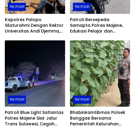
TNI POLRI
TNI POLRI
Kapolres Palopo
Patroli Bersepeda
Silaturahmi Dengan Rektor
Samapta Polres Majene,
Universitas Andi Djemma,
Edukasi Pelajar dan
Perkuat Sinergi Polri Dan
Hadirkan Rasa Aman
Perguruan Tinggi
Kepada Warga
TNI POLRI
TNI POLRI
Patroli Blue Light Satlantas
Bhabinkamtibmas Polsek
Polres Majene Sisir Jalur
Banggae Bersama
Trans Sulawesi, Cegah
Pemerintah Kelurahan
Balap Liar dan Tekan
Tinjau Perkembangan