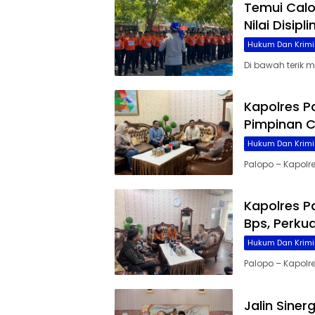
Temui Cal
Nilai Disip
Hukum Dan Krimi
Di bawah terik 
Kapolres P
Pimpinan C
Hukum Dan Krimi
Palopo – Kapolre
Kapolres P
Bps, Perku
Hukum Dan Krimi
Palopo – Kapolres
Jalin Siner