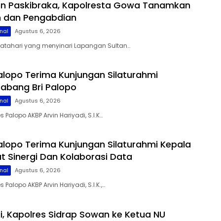
on Paskibraka, Kapolresta Gowa Tanamkan
lin dan Pengabdian
nal
Agustus 6, 2026
matahari yang menyinari Lapangan Sultan…
alopo Terima Kunjungan Silaturahmi
abang Bri Palopo
nal
Agustus 6, 2026
s Palopo AKBP Arvin Hariyadi, S.I.K…
alopo Terima Kunjungan Silaturahmi Kepala
at Sinergi Dan Kolaborasi Data
nal
Agustus 6, 2026
 Palopo AKBP Arvin Hariyadi, S.I.K.,…
gi, Kapolres Sidrap Sowan ke Ketua NU