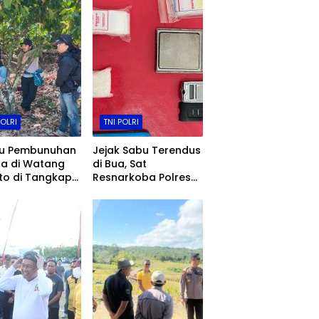
POLRI
TNI POLRI
ku Pembunuhan
Jejak Sabu Terendus
ta di Watang
di Bua, Sat
to di Tangkap
Resnarkoba Polres
ob Polres
Luwu Ringkus Dua
ng
Bersaudara