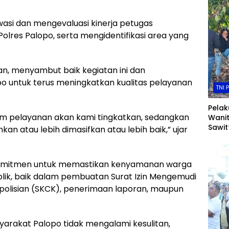
wasi dan mengevaluasi kinerja petugas
olres Palopo, serta mengidentifikasi area yang
n, menyambut baik kegiatan ini dan
 untuk terus meningkatkan kualitas pelayanan
TNI 
Pela
m pelayanan akan kami tingkatkan, sedangkan
Wani
Sawit
an atau lebih dimasifkan atau lebih baik,” ujar
Resm
Pinra
komitmen untuk memastikan kenyamanan warga
ik, baik dalam pembuatan Surat Izin Mengemudi
polisian (SKCK), penerimaan laporan, maupun
arakat Palopo tidak mengalami kesulitan,