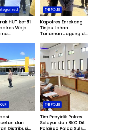
tegorized
TNI POLRI
rak HUT ke-81
Kapolres Enrekang
apolres Wajo
Tinjau Lahan
ama
Tanaman Jagung di
opimda dan
Bumi Perkemahan
arakat
Desa Karrang
ahkan Lomba
n Kerupuk
POLRI
TNI POLRI
ipasi
Tim Penyidik Polres
cetan dan
Selayar dan BKO Dit
kan Distribusi
Polairud Polda Sulsel
ersubsidi
Resmi Naikkan