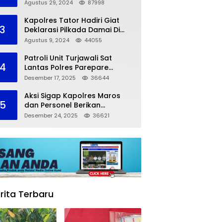
dalam Kompetisi Pocil Zona 5
Agustus 29, 2024
87998
Kapolres Tator Hadiri Giat
3
Deklarasi Pilkada Damai Di
Makassar
Agustus 9, 2024
44055
Patroli Unit Turjawali Sat
4
Lantas Polres Parepare
Lakukan Pemantauan Area
Desember 17, 2025
36644
Larangan Parkir
Aksi Sigap Kapolres Maros
5
dan Personel Berikan
Pertolongan Korban
Desember 24, 2025
36621
Kecelakaan
rita Terbaru