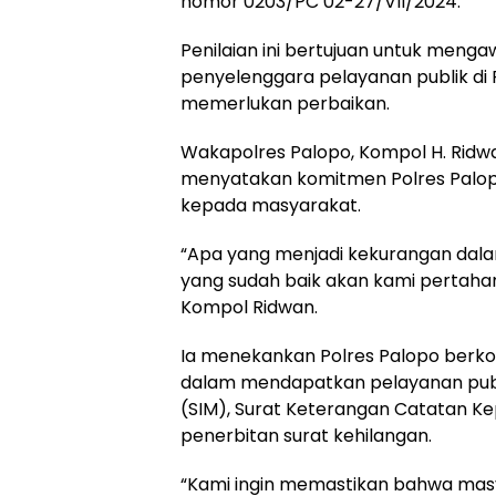
nomor 0203/PC 02-27/VII/2024.
Penilaian ini bertujuan untuk menga
penyelenggara pelayanan publik di P
memerlukan perbaikan.
Wakapolres Palopo, Kompol H. Ridwa
menyatakan komitmen Polres Palopo
kepada masyarakat.
“Apa yang menjadi kekurangan dala
yang sudah baik akan kami pertahank
Kompol Ridwan.
Ia menekankan Polres Palopo ber
dalam mendapatkan pelayanan publ
(SIM), Surat Keterangan Catatan Ke
penerbitan surat kehilangan.
“Kami ingin memastikan bahwa masy