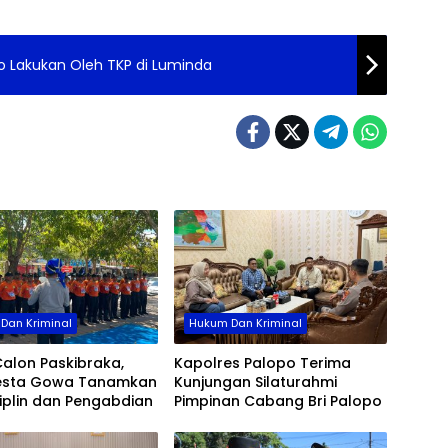
Tepat
Polse
Gelar
po Lakukan Oleh TKP di Luminda
Dan Kriminal
Hukum Dan Kriminal
alon Paskibraka,
Kapolres Palopo Terima
esta Gowa Tanamkan
Kunjungan Silaturahmi
isiplin dan Pengabdian
Pimpinan Cabang Bri Palopo