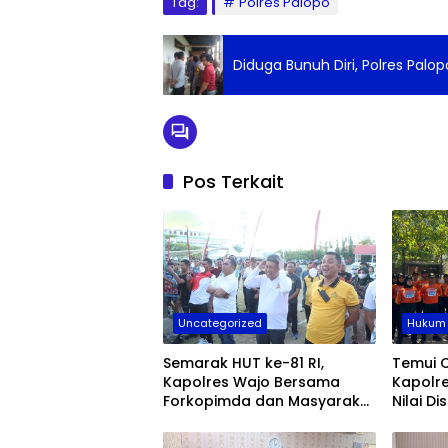
Tag:
Polres Palopo
Diduga Bunuh Diri, Polres Palo
Pos Terkait
Uncategorized
Hukum 
Semarak HUT ke-81 RI,
Temui C
Kapolres Wajo Bersama
Kapolr
Forkopimda dan Masyarakat
Nilai D
Meriahkan Lomba Makan
Kerupuk