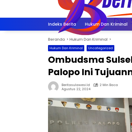
Langsung
ke
konten
Indeks Berita
Hukum Dan Kriminal
Beranda
Hukum Dan Kriminal
Hukum Dan Kriminal
Uncategorized
Ombudsma Sulsel
Palopo Ini Tujuan
Beritasulawesi.id
2 Min Baca
Agustus 22, 2024