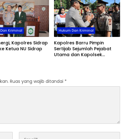
Dan Kriminal
Hukum Dan Kriminal
inergi, Kapolres Sidrap
Kapolres Barru Pimpin
ke Ketua NU Sidrap
Sertijab Sejumlah Pejabat
Utama dan Kapolsek
Jajaran, Perkuat Kinerja
Organisasi
kan.
Ruas yang wajib ditandai
*