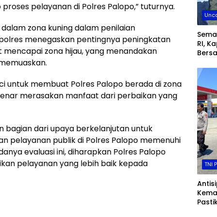
roses pelayanan di Polres Palopo,” tuturnya.
Unca
a dalam zona kuning dalam penilaian
Sema
polres menegaskan pentingnya peningkatan
RI, K
t mencapai zona hijau, yang menandakan
Bers
Fork
n memuaskan.
Masy
Meri
ci untuk membuat Polres Palopo berada di zona
Maka
benar merasakan manfaat dari perbaikan yang
 bagian dari upaya berkelanjutan untuk
 pelayanan publik di Polres Palopo memenuhi
nya evaluasi ini, diharapkan Polres Palopo
kan pelayanan yang lebih baik kepada
TNI 
Antis
Kema
Pasti
Gas B