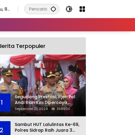
u, 8
tus
6
Berita Terpopuler
Segudang Prestasi, Irjen Pol
1
Andi Rian Kini Dipercaya
Jabat Kapolda Ketiga Kalinya
September 21, 2024
356800
Sambut HUT Lalulintas Ke-69,
2
Polres Sidrap Raih Juara 3