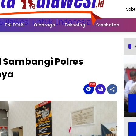
Sabt
Agus
202
TNI POLRI
Olahraga
Teknologi
Kesehatan
 Sambangi Polres
nya
198