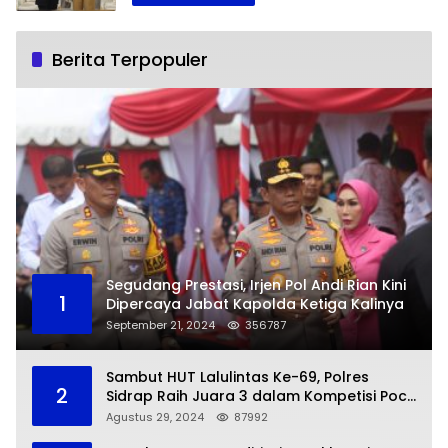
Berita Terpopuler
Segudang Prestasi, Irjen Pol Andi Rian Kini
1
Dipercaya Jabat Kapolda Ketiga Kalinya
September 21, 2024
356787
Sambut HUT Lalulintas Ke-69, Polres
2
Sidrap Raih Juara 3 dalam Kompetisi Pocil
Zona 5
Agustus 29, 2024
87992