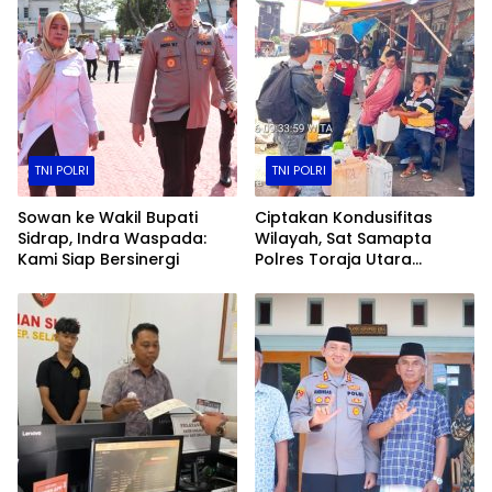
TNI POLRI
TNI POLRI
Sowan ke Wakil Bupati
Ciptakan Kondusifitas
Sidrap, Indra Waspada:
Wilayah, Sat Samapta
Kami Siap Bersinergi
Polres Toraja Utara
Gencarkan Patroli Dialogis
dan Sosialisasi Layanan 110​