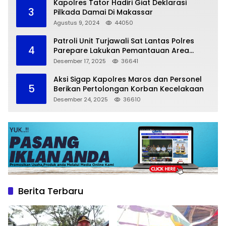
Kapolres Tator Hadiri Giat Deklarasi
3
Pilkada Damai Di Makassar
Agustus 9, 2024
44050
Patroli Unit Turjawali Sat Lantas Polres
4
Parepare Lakukan Pemantauan Area
Larangan Parkir
Desember 17, 2025
36641
Aksi Sigap Kapolres Maros dan Personel
5
Berikan Pertolongan Korban Kecelakaan
Desember 24, 2025
36610
Berita Terbaru