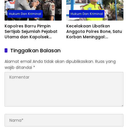
Hukum Dan Kriminal
Hukum Dan Kriminal
Kapolres Barru Pimpin
Kecelakaan Libatkan
Sertijab Sejumlah Pejabat
Anggota Polres Bone, Satu
Utama dan Kapolsek
Korban Meninggal:
Jajaran, Perkuat Kinerja
Diproses Sesuai Prosedur,
Organisasi
Warga Diimbau Tak
Tinggalkan Balasan
Berspekulasi
Alamat email Anda tidak akan dipublikasikan.
Ruas yang
wajib ditandai
*