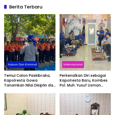
Berita Terbaru
Hukum Dan Kriminal
Internasional
Temui Calon Paskibraka,
Perkenalkan Diri sebagai
Kapolresta Gowa
Kapolresta Baru, Kombes
Tanamkan Nilai Disiplin dan
Pol. Muh. Yusuf Usman
Pengabdian
Pererat Silaturahmi
dengan DPC Demokrat
Gowa