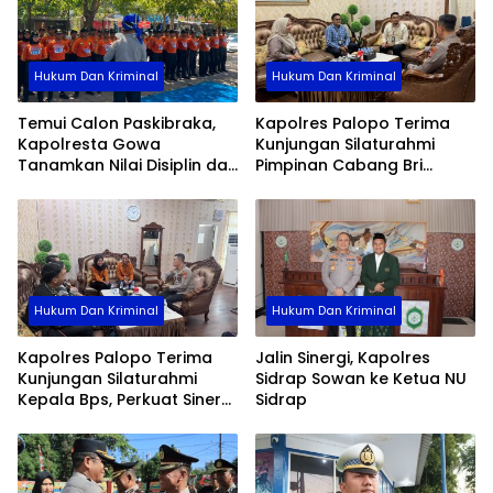
Hukum Dan Kriminal
Hukum Dan Kriminal
Temui Calon Paskibraka,
Kapolres Palopo Terima
Kapolresta Gowa
Kunjungan Silaturahmi
Tanamkan Nilai Disiplin dan
Pimpinan Cabang Bri
Pengabdian
Palopo
Hukum Dan Kriminal
Hukum Dan Kriminal
Kapolres Palopo Terima
Jalin Sinergi, Kapolres
Kunjungan Silaturahmi
Sidrap Sowan ke Ketua NU
Kepala Bps, Perkuat Sinergi
Sidrap
Dan Kolaborasi Data