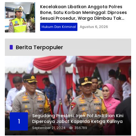
Kecelakaan Libatkan Anggota Polres
Bone, Satu Korban Meninggal: Diproses
Sesuai Prosedur, Warga Diimbau Tak
Berspekulasi
Hukum Dan Kriminal
Agustus 6, 2026
Berita Terpopuler
Segudang Prestasi, Irjen Pol Andi Rian Kini
1
Dipercaya Jabat Kapolda Ketiga Kalinya
September 21, 2024
356789