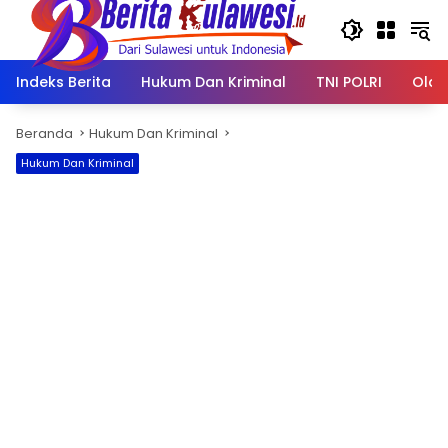
Langsung
ke
konten
Indeks Berita
Hukum Dan Kriminal
TNI POLRI
Olah
Beranda
Hukum Dan Kriminal
Hukum Dan Kriminal