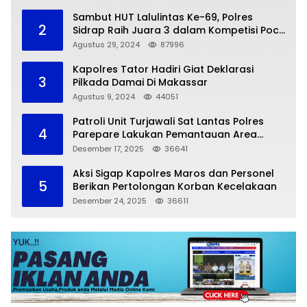
Sambut HUT Lalulintas Ke-69, Polres
2
Sidrap Raih Juara 3 dalam Kompetisi Pocil
Zona 5
Agustus 29, 2024
87996
Kapolres Tator Hadiri Giat Deklarasi
3
Pilkada Damai Di Makassar
Agustus 9, 2024
44051
Patroli Unit Turjawali Sat Lantas Polres
4
Parepare Lakukan Pemantauan Area
Larangan Parkir
Desember 17, 2025
36641
Aksi Sigap Kapolres Maros dan Personel
5
Berikan Pertolongan Korban Kecelakaan
Desember 24, 2025
36611