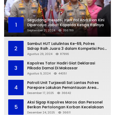
Segudang Prestasi, Irjen Pol Andi Rian Kini
1
Dipercaya Jabat Kapolda Ketiga Kalinya
September 21, 2024
356789
Sambut HUT Lalulintas Ke-69, Polres
2
Sidrap Raih Juara 3 dalam Kompetisi Pocil
Zona 5
Agustus 29, 2024
87996
Kapolres Tator Hadiri Giat Deklarasi
3
Pilkada Damai Di Makassar
Agustus 9, 2024
44051
Patroli Unit Turjawali Sat Lantas Polres
4
Parepare Lakukan Pemantauan Area
Larangan Parkir
Desember 17, 2025
36642
Aksi Sigap Kapolres Maros dan Personel
5
Berikan Pertolongan Korban Kecelakaan
Desember 24, 2025
36611