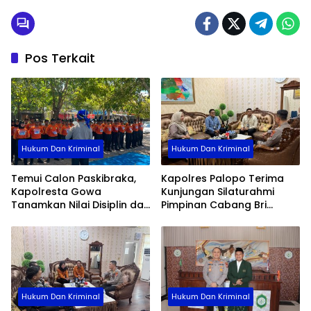
Pos Terkait
Hukum Dan Kriminal
Hukum Dan Kriminal
Temui Calon Paskibraka,
Kapolres Palopo Terima
Kapolresta Gowa
Kunjungan Silaturahmi
Tanamkan Nilai Disiplin dan
Pimpinan Cabang Bri
Pengabdian
Palopo
Hukum Dan Kriminal
Hukum Dan Kriminal