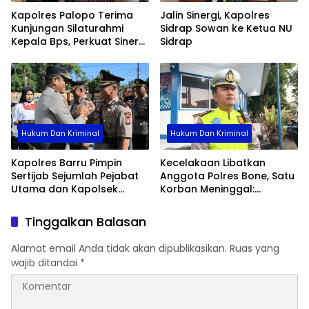
Kapolres Palopo Terima
Jalin Sinergi, Kapolres
Kunjungan Silaturahmi
Sidrap Sowan ke Ketua NU
Kepala Bps, Perkuat Sinergi
Sidrap
Dan Kolaborasi Data
Hukum Dan Kriminal
Hukum Dan Kriminal
Kapolres Barru Pimpin
Kecelakaan Libatkan
Sertijab Sejumlah Pejabat
Anggota Polres Bone, Satu
Utama dan Kapolsek
Korban Meninggal:
Jajaran, Perkuat Kinerja
Diproses Sesuai Prosedur,
Organisasi
Warga Diimbau Tak
Tinggalkan Balasan
Berspekulasi
Alamat email Anda tidak akan dipublikasikan.
Ruas yang
wajib ditandai
*