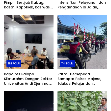
Pimpin Sertijab Kabag,
Intensifkan Pelayanan dan
Kasat, Kapolsek, Kasiwas,
Pengamanan di Jalan,
dan Pelantikan Kasi Humas
Kawasan Aktivitas
Masyarakat, hingga
Pelabuhan
TNI POLRI
TNI POLRI
Kapolres Palopo
Patroli Bersepeda
Silaturahmi Dengan Rektor
Samapta Polres Majene,
Universitas Andi Djemma,
Edukasi Pelajar dan
Perkuat Sinergi Polri Dan
Hadirkan Rasa Aman
Perguruan Tinggi
Kepada Warga