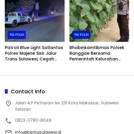
TNI POLRI
TNI POLRI
Patroli Blue Light Satlantas
Bhabinkamtibmas Polsek
Polres Majene Sisir Jalur
Banggae Bersama
Trans Sulawesi, Cegah
Pemerintah Kelurahan
Balap Liar dan Tekan
Tinjau Perkembangan
Angka Kecelakaan
Melon Hidroponik, Dukung
Ketahanan Pangan di
Majene
Contact Info
Jalan A.P Pettarani No 231 Kota Makassar, Sulawesi
Selatan
0823-3780-8048
info@beritasulawesi.id