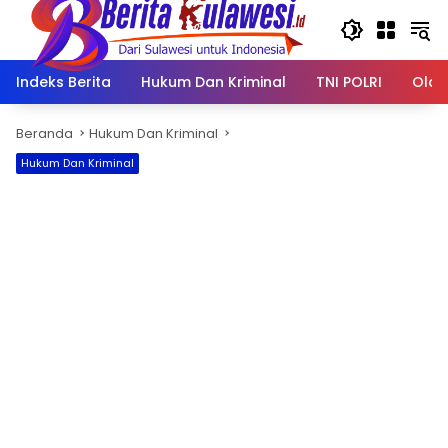
Langsung
ke
konten
Indeks Berita
Hukum Dan Kriminal
TNI POLRI
Olah
Beranda
Hukum Dan Kriminal
Hukum Dan Kriminal