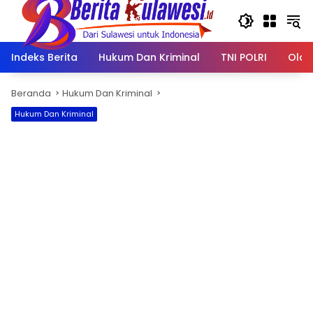
Langsung
ke
konten
Indeks Berita
Hukum Dan Kriminal
TNI POLRI
Olah
Beranda
Hukum Dan Kriminal
Hukum Dan Kriminal