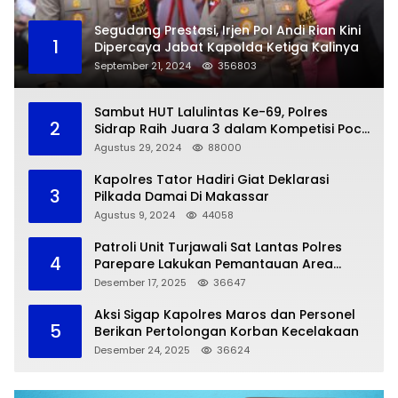
Segudang Prestasi, Irjen Pol Andi Rian Kini
1
Dipercaya Jabat Kapolda Ketiga Kalinya
September 21, 2024
356803
Sambut HUT Lalulintas Ke-69, Polres
2
Sidrap Raih Juara 3 dalam Kompetisi Pocil
Zona 5
Agustus 29, 2024
88000
Kapolres Tator Hadiri Giat Deklarasi
3
Pilkada Damai Di Makassar
Agustus 9, 2024
44058
Patroli Unit Turjawali Sat Lantas Polres
4
Parepare Lakukan Pemantauan Area
Larangan Parkir
Desember 17, 2025
36647
Aksi Sigap Kapolres Maros dan Personel
5
Berikan Pertolongan Korban Kecelakaan
Desember 24, 2025
36624