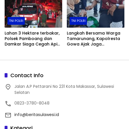
TNI POLRI
TNI POLRI
Lahan 3 Hektare terbakar,
Langkah Bersama Warga
Polsek Pamboang dan
Tamarunang, Kapolresta
Damkar Siaga Cegah Api
Gowa Ajak Jaga
Merembet ke Permukiman
Kamtibmas Jelang HUT RI
ke-81
Contact Info
Jalan A.P Pettarani No 231 Kota Makassar, Sulawesi
Selatan
0823-3780-8048
info@beritasulawesi.id
Kategori