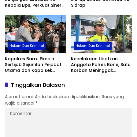
Kepala Bps, Perkuat Sinergi
Sidrap
Dan Kolaborasi Data
Hukum Dan Kriminal
Hukum Dan Kriminal
Kapolres Barru Pimpin
Kecelakaan Libatkan
Sertijab Sejumlah Pejabat
Anggota Polres Bone, Satu
Utama dan Kapolsek
Korban Meninggal:
Jajaran, Perkuat Kinerja
Diproses Sesuai Prosedur,
Organisasi
Warga Diimbau Tak
Tinggalkan Balasan
Berspekulasi
Alamat email Anda tidak akan dipublikasikan.
Ruas yang
wajib ditandai
*