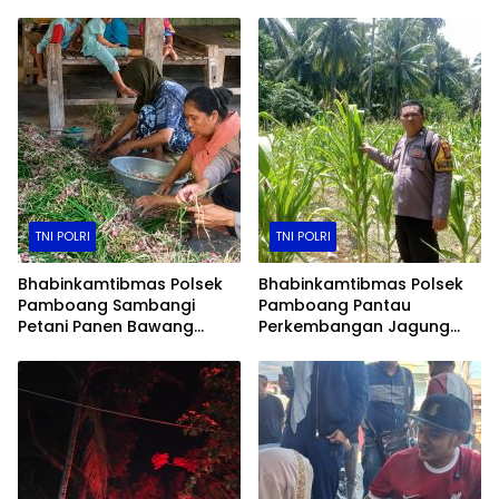
Jalannya Event
Gereja
TNI POLRI
TNI POLRI
Bhabinkamtibmas Polsek
Bhabinkamtibmas Polsek
Pamboang Sambangi
Pamboang Pantau
Petani Panen Bawang
Perkembangan Jagung
Merah Jadi Bukti Nyata
Manis di Lamaru, Dukung
Dukungan Ketahanan
Ketahanan Pangan Warga
Pangan