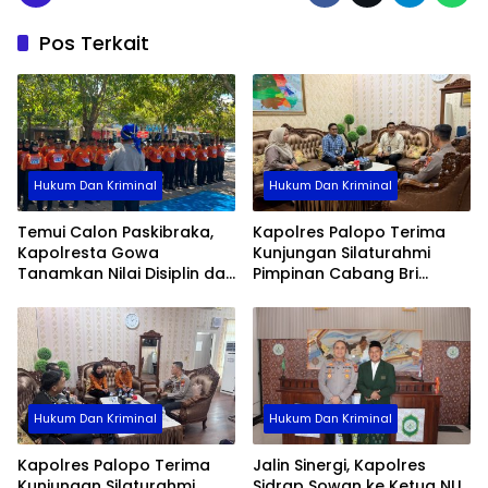
Pos Terkait
Hukum Dan Kriminal
Hukum Dan Kriminal
Temui Calon Paskibraka,
Kapolres Palopo Terima
Kapolresta Gowa
Kunjungan Silaturahmi
Tanamkan Nilai Disiplin dan
Pimpinan Cabang Bri
Pengabdian
Palopo
Hukum Dan Kriminal
Hukum Dan Kriminal
Kapolres Palopo Terima
Jalin Sinergi, Kapolres
Kunjungan Silaturahmi
Sidrap Sowan ke Ketua NU