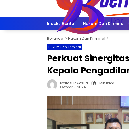
Langsung
ke
konten
Indeks Berita
Hukum Dan Kriminal
Beranda
Hukum Dan Kriminal
Hukum Dan Kriminal
Perkuat Sinergita
Kepala Pengadila
Beritasulawesi.id
1 Min Baca
Oktober 9, 2024