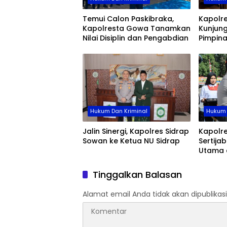
Temui Calon Paskibraka,
Kapolr
Kapolresta Gowa Tanamkan
Kunjung
Nilai Disiplin dan Pengabdian
Pimpin
Hukum Dan Kriminal
Hukum 
Jalin Sinergi, Kapolres Sidrap
Kapolre
Sowan ke Ketua NU Sidrap
Sertija
Utama 
Jajaran
Organis
Tinggalkan Balasan
Alamat email Anda tidak akan dipublikasi