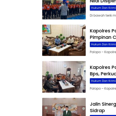
Nilai Disip
Hukum Dan Krimi
Di bawah terik 
Kapolres P
Pimpinan C
Hukum Dan Krimi
Palopo – Kapolre
Kapolres P
Bps, Perku
Hukum Dan Krimi
Palopo – Kapolres
Jalin Siner
Sidrap