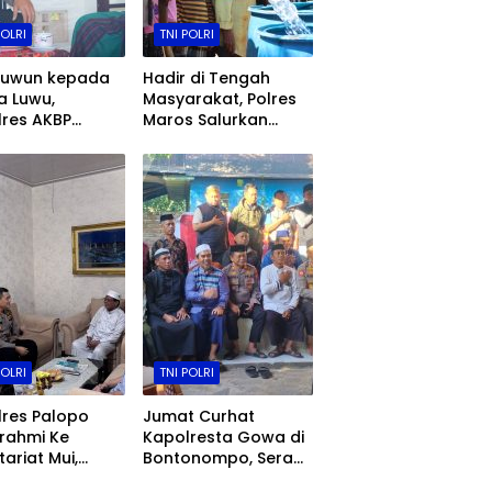
POLRI
TNI POLRI
nuwun kepada
Hadir di Tengah
a Luwu,
Masyarakat, Polres
res AKBP
Maros Salurkan
as Nurcahyo
Bantuan Air Bersih di
wo Mohon
Bontoa
ingan Menjaga
ah untuk
i
POLRI
TNI POLRI
res Palopo
Jumat Curhat
urahmi Ke
Kapolresta Gowa di
tariat Mui,
Bontonompo, Serap
at Sinergi Jaga
Aspirasi Warga dan