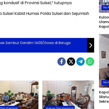
ondusif di Provinsi Sulsel,” tutupnya.
TNI 
Sulsel Kabid Humas Polda Sulsel dan Sejumlah
Kulo
Ulam
Kapol
Andri
Wibo
Bimb
epas Sambut Dandim 1409/Gowa di Baruga
Aman
Neger
TNI 
Kapol
Silat
Sekre
Perku
Dan Kriminal
Hukum Dan Kriminal