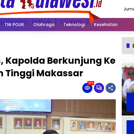
Juma
Agus
2026
TNI POLRI
Olahraga
Teknologi
Kesehatan
s, Kapolda Berkunjung Ke
n Tinggi Makassar
525