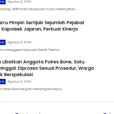
nal
Agustus 6, 2026
s Sidrap, AKBP Indra Waspada Yuda melanjutkan…
arru Pimpin Sertijab Sejumlah Pejabat
Kapolsek Jajaran, Perkuat Kinerja
nal
Agustus 6, 2026
Barru menggelar Upacara Serah Terima…
 Libatkan Anggota Polres Bone, Satu
inggal: Diproses Sesuai Prosedur, Warga
k Berspekulasi
nal
Agustus 6, 2026
s Polres Bone tengah menangani kasus…