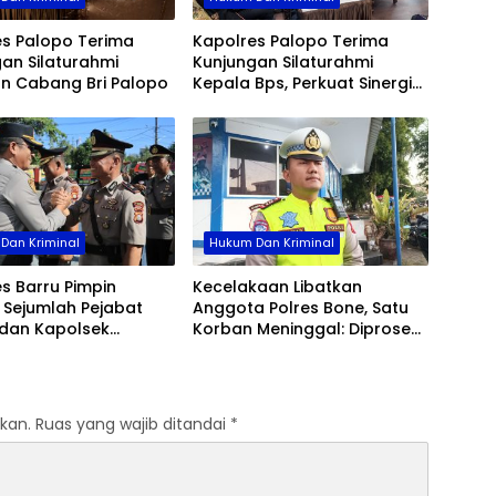
Kamt
es Palopo Terima
Kapolres Palopo Terima
an Silaturahmi
Kunjungan Silaturahmi
an Cabang Bri Palopo
Kepala Bps, Perkuat Sinergi
Dan Kolaborasi Data
Dan Kriminal
Hukum Dan Kriminal
s Barru Pimpin
Kecelakaan Libatkan
b Sejumlah Pejabat
Anggota Polres Bone, Satu
dan Kapolsek
Korban Meninggal: Diproses
, Perkuat Kinerja
Sesuai Prosedur, Warga
asi
Diimbau Tak Berspekulasi
kan.
Ruas yang wajib ditandai
*