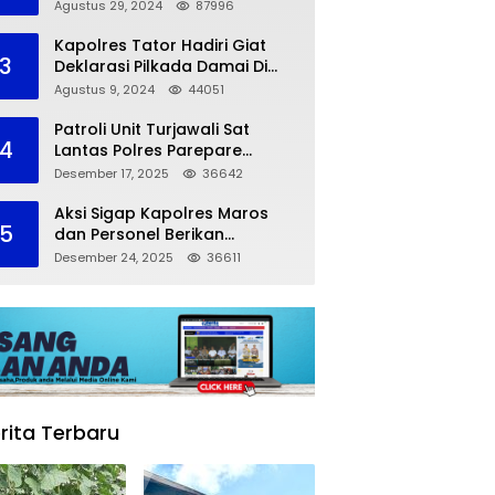
dalam Kompetisi Pocil Zona 5
Agustus 29, 2024
87996
Kapolres Tator Hadiri Giat
3
Deklarasi Pilkada Damai Di
Makassar
Agustus 9, 2024
44051
Patroli Unit Turjawali Sat
4
Lantas Polres Parepare
Lakukan Pemantauan Area
Desember 17, 2025
36642
Larangan Parkir
Aksi Sigap Kapolres Maros
5
dan Personel Berikan
Pertolongan Korban
Desember 24, 2025
36611
Kecelakaan
rita Terbaru