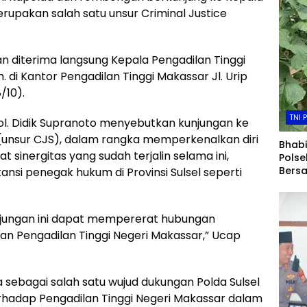
rupakan salah satu unsur Criminal Justice
diterima langsung Kepala Pengadilan Tinggi
m. di Kantor Pengadilan Tinggi Makassar Jl. Urip
/10).
TNI 
ol. Didik Supranoto menyebutkan kunjungan ke
(unsur CJS), dalam rangka memperkenalkan diri
Bhab
 sinergitas yang sudah terjalin selama ini,
Pols
Bers
ansi penegak hukum di Provinsi Sulsel seperti
Kelur
Perk
Melon
njungan ini dapat mempererat hubungan
Duku
gan Pengadilan Tinggi Negeri Makassar,” Ucap
Panga
juga sebagai salah satu wujud dukungan Polda Sulsel
rhadap Pengadilan Tinggi Negeri Makassar dalam