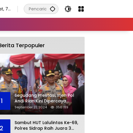
t, 7
tus
Berita Terpopuler
Segudang Prestasi, Irjen Pol
1
Andi Rian Kini Dipercaya
Jabat Kapolda Ketiga Kalinya
September 21, 2024
356789
Sambut HUT Lalulintas Ke-69,
2
Polres Sidrap Raih Juara 3