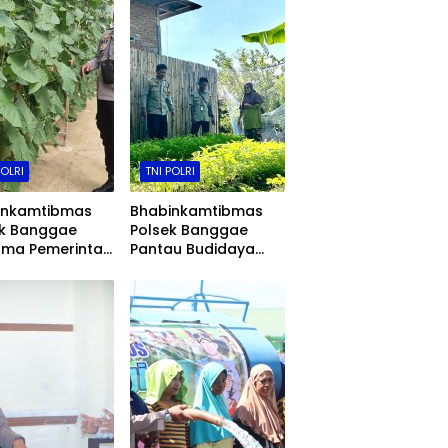
POLRI
TNI POLRI
inkamtibmas
Bhabinkamtibmas
ek Banggae
Polsek Banggae
ama Pemerintah
Pantau Budidaya
ahan Tinjau
Kangkung Warga,
embangan
Perkuat Ketahanan
 Hidroponik,
Pangan di Pangale
ng Ketahanan
n di Majene