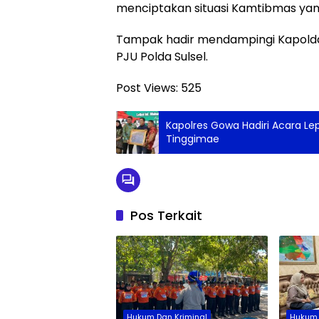
menciptakan situasi Kamtibmas yang k
Tampak hadir mendampingi Kapolda 
PJU Polda Sulsel.
Post Views:
525
Kapolres Gowa Hadiri Acara L
Tinggimae
Pos Terkait
Hukum Dan Kriminal
Hukum 