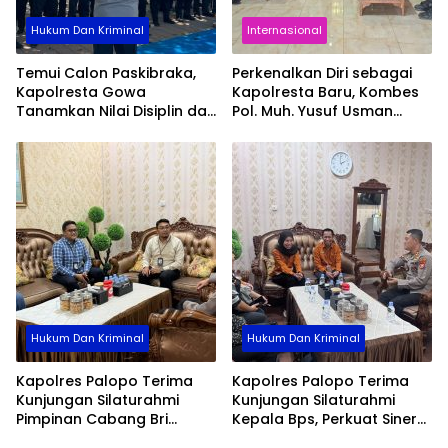
Hukum Dan Kriminal
Internasional
Temui Calon Paskibraka,
Perkenalkan Diri sebagai
Kapolresta Gowa
Kapolresta Baru, Kombes
Tanamkan Nilai Disiplin dan
Pol. Muh. Yusuf Usman
Pengabdian
Pererat Silaturahmi
dengan DPC Demokrat
Gowa
Hukum Dan Kriminal
Hukum Dan Kriminal
Kapolres Palopo Terima
Kapolres Palopo Terima
Kunjungan Silaturahmi
Kunjungan Silaturahmi
Pimpinan Cabang Bri
Kepala Bps, Perkuat Sinergi
Palopo
Dan Kolaborasi Data