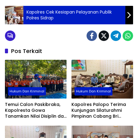
Kapolres Cek Kesiapan Pelayanan Publik
Polres Sidrap
Pos Terkait
Hukum Dan Kriminal
Hukum Dan Kriminal
Temui Calon Paskibraka,
Kapolres Palopo Terima
Kapolresta Gowa
Kunjungan Silaturahmi
Tanamkan Nilai Disiplin dan
Pimpinan Cabang Bri
Pengabdian
Palopo