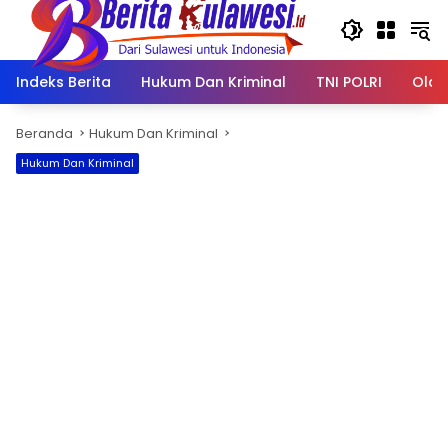
Langsung
ke
konten
Indeks Berita
Hukum Dan Kriminal
TNI POLRI
Olah
Beranda
Hukum Dan Kriminal
Hukum Dan Kriminal