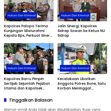
Hukum Dan Kriminal
Hukum Dan Kriminal
Kapolres Palopo Terima
Jalin Sinergi, Kapolres
Kunjungan Silaturahmi
Sidrap Sowan ke Ketua NU
Kepala Bps, Perkuat Sinergi
Sidrap
Dan Kolaborasi Data
Hukum Dan Kriminal
Hukum Dan Kriminal
Kapolres Barru Pimpin
Kecelakaan Libatkan
Sertijab Sejumlah Pejabat
Anggota Polres Bone, Satu
Utama dan Kapolsek
Korban Meninggal:
Jajaran, Perkuat Kinerja
Diproses Sesuai Prosedur,
Organisasi
Warga Diimbau Tak
Tinggalkan Balasan
Berspekulasi
Alamat email Anda tidak akan dipublikasikan.
Ruas yang