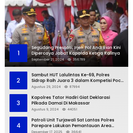
Segudang Prestasi, Irjen Pol Andi Rian Kini
1
Dipercaya Jabat Kapolda Ketiga Kalinya
September 21, 2024
356789
Sambut HUT Lalulintas Ke-69, Polres
2
Sidrap Raih Juara 3 dalam Kompetisi Pocil
Zona 5
Agustus 29, 2024
87994
Kapolres Tator Hadiri Giat Deklarasi
3
Pilkada Damai Di Makassar
Agustus 9, 2024
44051
Patroli Unit Turjawali Sat Lantas Polres
4
Parepare Lakukan Pemantauan Area
Larangan Parkir
Desember 17, 2025
36641