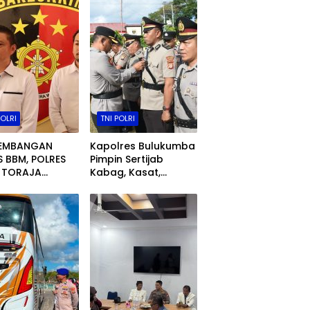
POLRI
TNI POLRI
EMBANGAN
Kapolres Bulukumba
 BBM, POLRES
Pimpin Sertijab
 TORAJA
Kabag, Kasat,
PKAN 3
Kapolsek, Kasiwas,
ANGKA BARU
dan Pelantikan Kasi
Humas