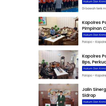
Hukum Dan Krimi
Di bawah terik 
Kapolres P
Pimpinan C
Hukum Dan Krimi
Palopo – Kapolre
Kapolres P
Bps, Perku
Hukum Dan Krimi
Palopo – Kapolres
Jalin Siner
Sidrap
Hukum Dan Krimi