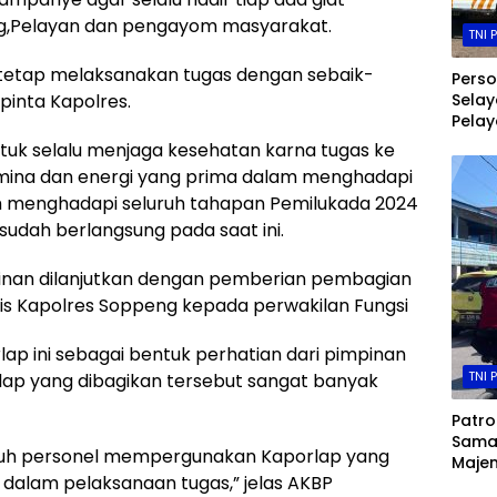
g,Pelayan dan pengayom masyarakat.
TNI 
k tetap melaksanakan tugas dengan sebaik-
Perso
pinta Kapolres.
Selay
Pela
Peng
tuk selalu menjaga kesehatan karna tugas ke
Jala
mina dan energi yang prima dalam menghadapi
Aktiv
 menghadapi seluruh tahapan Pemilukada 2024
Masya
Pela
dah berlangsung pada saat ini.
inan dilanjutkan dengan pemberian pembagian
is Kapolres Soppeng kepada perwakilan Fungsi
p ini sebagai bentuk perhatian dari pimpinan
TNI 
lap yang dibagikan tersebut sangat banyak
Patro
Sama
uruh personel mempergunakan Kaporlap yang
Majen
 dalam pelaksanaan tugas,” jelas AKBP
Pelaj