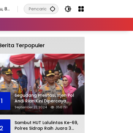
u, 8
tus
6
Berita Terpopuler
Segudang Prestasi, Irjen Pol
1
Andi Rian Kini Dipercaya
Jabat Kapolda Ketiga Kalinya
September 21, 2024
356791
Sambut HUT Lalulintas Ke-69,
2
Polres Sidrap Raih Juara 3