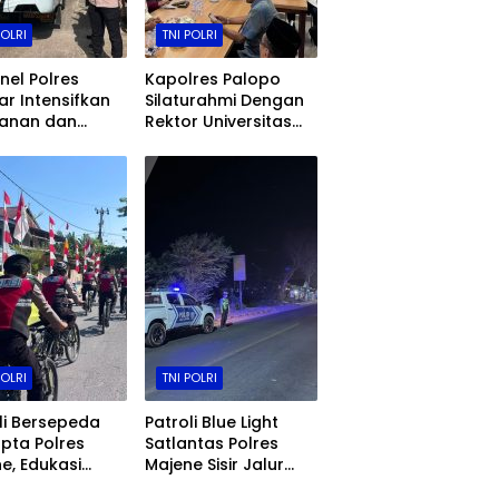
POLRI
TNI POLRI
nel Polres
Kapolres Palopo
ar Intensifkan
Silaturahmi Dengan
yanan dan
Rektor Universitas
amanan di
Andi Djemma,
n, Kawasan
Perkuat Sinergi Polri
itas
Dan Perguruan
rakat, hingga
Tinggi
buhan
POLRI
TNI POLRI
li Bersepeda
Patroli Blue Light
pta Polres
Satlantas Polres
e, Edukasi
Majene Sisir Jalur
ar dan Hadirkan
Trans Sulawesi,