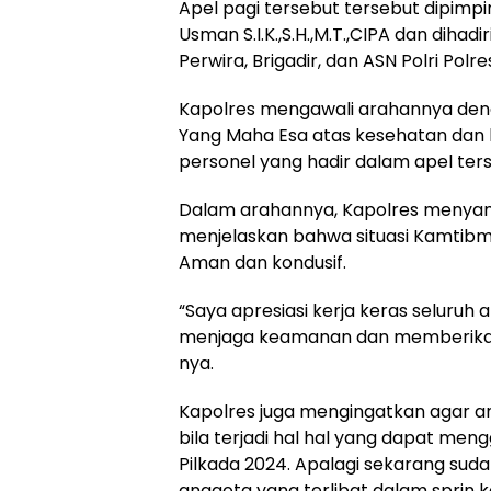
Apel pagi tersebut tersebut dipim
Usman S.I.K.,S.H.,M.T.,CIPA dan diha
Perwira, Brigadir, dan ASN Polri Po
Kapolres mengawali arahannya de
Yang Maha Esa atas kesehatan dan 
personel yang hadir dalam apel ter
Dalam arahannya, Kapolres menyam
menjelaskan bahwa situasi Kamtibm
Aman dan kondusif.
“Saya apresiasi kerja keras seluruh
menjaga keamanan dan memberikan 
nya.
Kapolres juga mengingatkan agar an
bila terjadi hal hal yang dapat m
Pilkada 2024. Apalagi sekarang s
anggota yang terlibat dalam sprin k