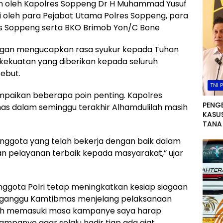
pin oleh Kapolres Soppeng Dr H Muhammad Yusuf
diri oleh para Pejabat Utama Polres Soppeng, para
lres Soppeng serta BKO Brimob Yon/C Bone
ngan mengucapkan rasa syukur kepada Tuhan
kekuatan yang diberikan kepada seluruh
sebut.
TNI 
paikan beberapa poin penting. Kapolres
PENG
as dalam seminggu terakhir Alhamdulilah masih
KASUS
TANA
TETA
 anggota yang telah bekerja dengan baik dalam
TERS
pelayanan terbaik kepada masyarakat,” ujar
ggota Polri tetap meningkatkan kesiap siagaan
engganggu Kamtibmas menjelang pelaksanaan
udah memasuki masa kampanye saya harap
ampanye agar selalu hadir tiap ada giat