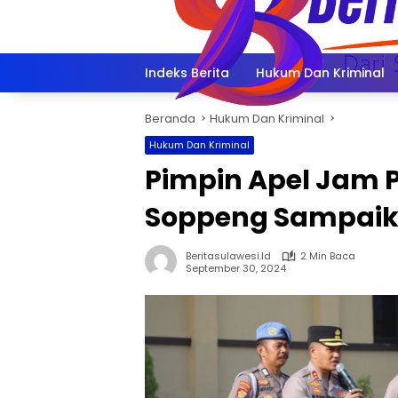
Langsung
ke
konten
Indeks Berita
Hukum Dan Kriminal
Beranda
Hukum Dan Kriminal
Hukum Dan Kriminal
Pimpin Apel Jam 
Soppeng Sampaika
Beritasulawesi.id
2 Min Baca
September 30, 2024