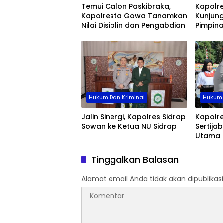
Temui Calon Paskibraka,
Kapolr
Kapolresta Gowa Tanamkan
Kunjung
Nilai Disiplin dan Pengabdian
Pimpin
Hukum Dan Kriminal
Hukum 
Jalin Sinergi, Kapolres Sidrap
Kapolre
Sowan ke Ketua NU Sidrap
Sertija
Utama 
Jajaran
Organis
Tinggalkan Balasan
Alamat email Anda tidak akan dipublikasi