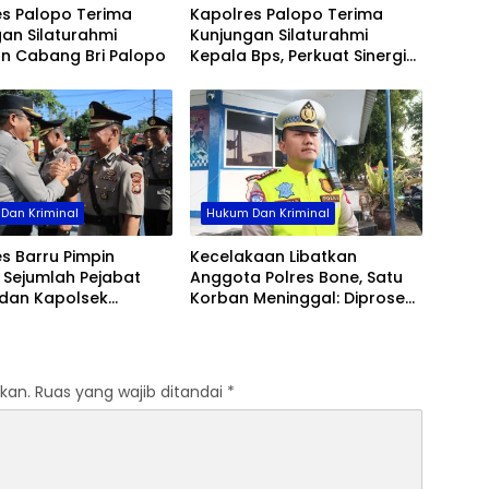
es Palopo Terima
Kapolres Palopo Terima
an Silaturahmi
Kunjungan Silaturahmi
an Cabang Bri Palopo
Kepala Bps, Perkuat Sinergi
Dan Kolaborasi Data
Dan Kriminal
Hukum Dan Kriminal
s Barru Pimpin
Kecelakaan Libatkan
b Sejumlah Pejabat
Anggota Polres Bone, Satu
dan Kapolsek
Korban Meninggal: Diproses
, Perkuat Kinerja
Sesuai Prosedur, Warga
asi
Diimbau Tak Berspekulasi
kan.
Ruas yang wajib ditandai
*