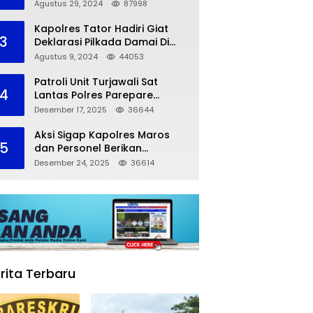
dalam Kompetisi Pocil Zona 5
Agustus 29, 2024
87998
Kapolres Tator Hadiri Giat
3
Deklarasi Pilkada Damai Di
Makassar
Agustus 9, 2024
44053
Patroli Unit Turjawali Sat
4
Lantas Polres Parepare
Lakukan Pemantauan Area
Desember 17, 2025
36644
Larangan Parkir
Aksi Sigap Kapolres Maros
5
dan Personel Berikan
Pertolongan Korban
Desember 24, 2025
36614
Kecelakaan
rita Terbaru