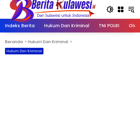
Langsung
ke
konten
Indeks Berita
Hukum Dan Kriminal
TNI POLRI
Olah
Beranda
Hukum Dan Kriminal
Hukum Dan Kriminal