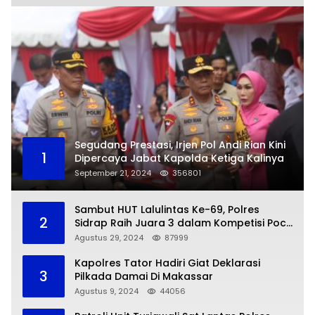
Segudang Prestasi, Irjen Pol Andi Rian Kini
1
Dipercaya Jabat Kapolda Ketiga Kalinya
September 21, 2024
356801
Sambut HUT Lalulintas Ke-69, Polres
2
Sidrap Raih Juara 3 dalam Kompetisi Pocil
Zona 5
Agustus 29, 2024
87999
Kapolres Tator Hadiri Giat Deklarasi
3
Pilkada Damai Di Makassar
Agustus 9, 2024
44056