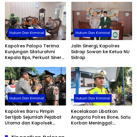
Hukum Dan Kriminal
Hukum Dan Kriminal
Kapolres Palopo Terima
Jalin Sinergi, Kapolres
Kunjungan Silaturahmi
Sidrap Sowan ke Ketua NU
Kepala Bps, Perkuat Sinergi
Sidrap
Dan Kolaborasi Data
Hukum Dan Kriminal
Hukum Dan Kriminal
Kapolres Barru Pimpin
Kecelakaan Libatkan
Sertijab Sejumlah Pejabat
Anggota Polres Bone, Satu
Utama dan Kapolsek
Korban Meninggal:
Jajaran, Perkuat Kinerja
Diproses Sesuai Prosedur,
Organisasi
Warga Diimbau Tak