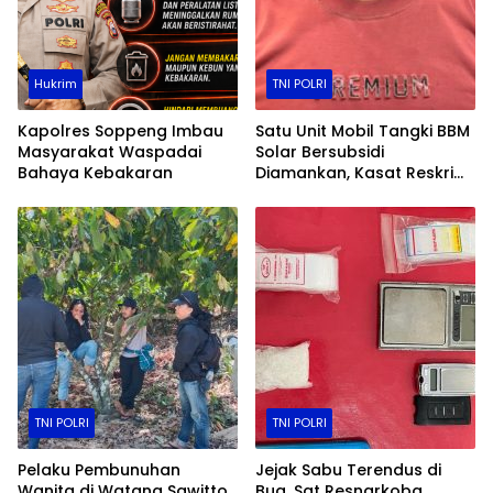
Hukrim
TNI POLRI
Kapolres Soppeng Imbau
Satu Unit Mobil Tangki BBM
Masyarakat Waspadai
Solar Bersubsidi
Bahaya Kebakaran
Diamankan, Kasat Reskrim
Polres Toraja Utara: Proses
Hukum Berjalan
Transparan​
TNI POLRI
TNI POLRI
Pelaku Pembunuhan
Jejak Sabu Terendus di
Wanita di Watang Sawitto
Bua, Sat Resnarkoba