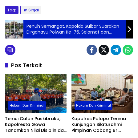
Tag:
Sinjai
Penuh Semangat, Kapolda Sulbar Suarakan
Dirgahayu Polwan Ke-76, Selamat dan
Tetap Eksis
Pos Terkait
Hukum Dan Kriminal
Hukum Dan Kriminal
Temui Calon Paskibraka,
Kapolres Palopo Terima
Kapolresta Gowa
Kunjungan Silaturahmi
Tanamkan Nilai Disiplin dan
Pimpinan Cabang Bri
Pengabdian
Palopo