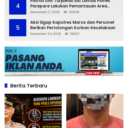
Patroli Unit Turjawali Sat Lantas Polres
4
Parepare Lakukan Pemantauan Area
Larangan Parkir
Desember 17, 2025
36646
Aksi Sigap Kapolres Maros dan Personel
5
Berikan Pertolongan Korban Kecelakaan
Desember 24, 2025
36621
Berita Terbaru