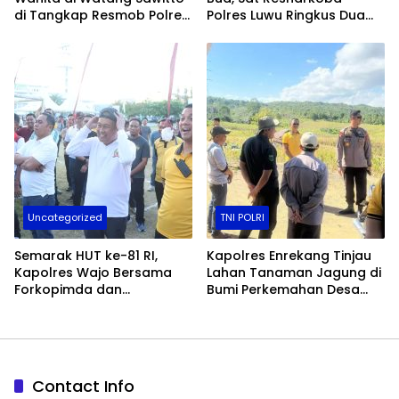
di Tangkap Resmob Polres
Polres Luwu Ringkus Dua
Pinrang
Bersaudara
Uncategorized
TNI POLRI
Semarak HUT ke-81 RI,
Kapolres Enrekang Tinjau
Kapolres Wajo Bersama
Lahan Tanaman Jagung di
Forkopimda dan
Bumi Perkemahan Desa
Masyarakat Meriahkan
Karrang
Lomba Makan Kerupuk
Contact Info