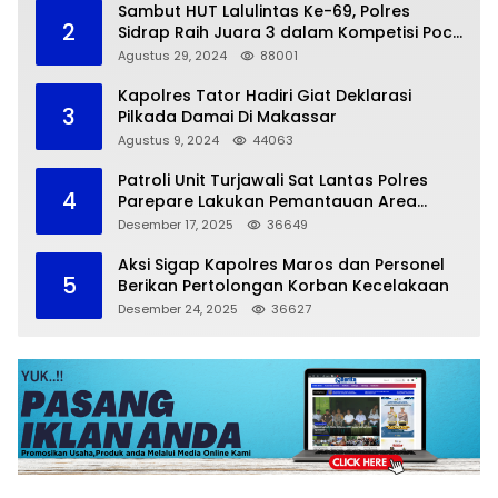
Sambut HUT Lalulintas Ke-69, Polres
2
Sidrap Raih Juara 3 dalam Kompetisi Pocil
Zona 5
Agustus 29, 2024
88001
Kapolres Tator Hadiri Giat Deklarasi
3
Pilkada Damai Di Makassar
Agustus 9, 2024
44063
Patroli Unit Turjawali Sat Lantas Polres
4
Parepare Lakukan Pemantauan Area
Larangan Parkir
Desember 17, 2025
36649
Aksi Sigap Kapolres Maros dan Personel
5
Berikan Pertolongan Korban Kecelakaan
Desember 24, 2025
36627