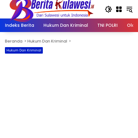
Langsung
ke
konten
Indeks Berita
Hukum Dan Kriminal
TNI POLRI
Olah
Beranda
Hukum Dan Kriminal
Hukum Dan Kriminal