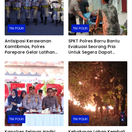
TNI POLRI
TNI POLRI
Antisipasi Kerawanan
SPKT Polres Barru Bantu
Kamtibmas, Polres
Evakuasi Seorang Pria
Parepare Gelar Latihan
Untuk Segera Dapat
Dalmas
Pertolongan
TNI POLRI
TNI POLRI
Kapolres Selayar Hadiri
Kebakaran Lahan Kembali