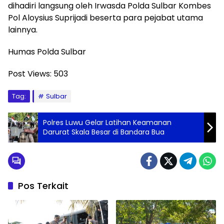
dihadiri langsung oleh Irwasda Polda Sulbar Kombes
Pol Aloysius Suprijadi beserta para pejabat utama
lainnya.
Humas Polda Sulbar
Post Views:
503
Tag:
Sulbar
Polres Luwu Gelar Latihan Keamanan
Darurat Skala Besar di Bandara Bua
Pos Terkait