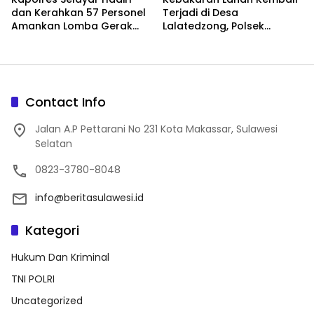
dan Kerahkan 57 Personel
Terjadi di Desa
Amankan Lomba Gerak
Lalatedzong, Polsek
Jalan Indah Antar Pelajar
Sendana Bergerak Cepat
di Kota Benteng
Padamkan Api
Contact Info
Jalan A.P Pettarani No 231 Kota Makassar, Sulawesi
Selatan
0823-3780-8048
info@beritasulawesi.id
Kategori
Hukum Dan Kriminal
TNI POLRI
Uncategorized