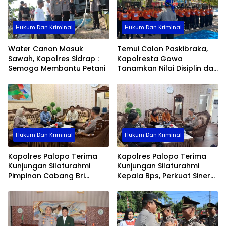
Hukum Dan Kriminal
Hukum Dan Kriminal
Water Canon Masuk
Temui Calon Paskibraka,
Sawah, Kapolres Sidrap :
Kapolresta Gowa
Semoga Membantu Petani
Tanamkan Nilai Disiplin dan
Pengabdian
Hukum Dan Kriminal
Hukum Dan Kriminal
Kapolres Palopo Terima
Kapolres Palopo Terima
Kunjungan Silaturahmi
Kunjungan Silaturahmi
Pimpinan Cabang Bri
Kepala Bps, Perkuat Sinergi
Palopo
Dan Kolaborasi Data