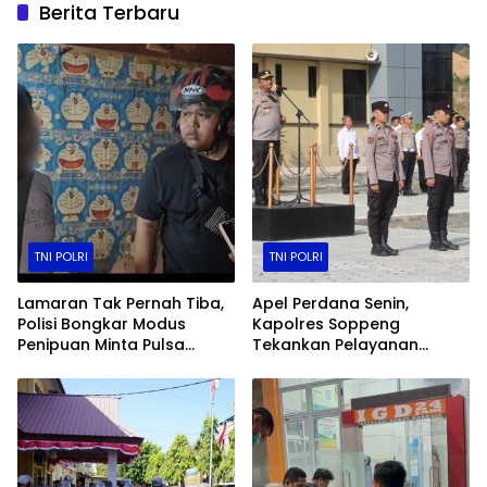
Berita Terbaru
TNI POLRI
TNI POLRI
Lamaran Tak Pernah Tiba,
Apel Perdana Senin,
Polisi Bongkar Modus
Kapolres Soppeng
Penipuan Minta Pulsa
Tekankan Pelayanan
Rp750 Ribu di Sidrap
Tanpa Mempersulit
Masyarakat