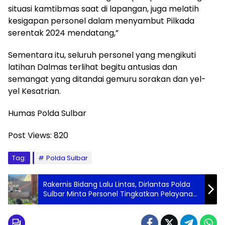
situasi kamtibmas saat di lapangan, juga melatih
kesigapan personel dalam menyambut Pilkada
serentak 2024 mendatang,”
Sementara itu, seluruh personel yang mengikuti
latihan Dalmas terlihat begitu antusias dan
semangat yang ditandai gemuru sorakan dan yel-
yel Kesatrian.
Humas Polda Sulbar
Post Views:
820
Tag:
Polda Sulbar
Rakernis Bidang Lalu Lintas, Dirlantas Polda
Sulbar Minta Personel Tingkatkan Pelayanan
dan Siap Amankan Pilkada