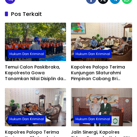
Pos Terkait
Hukum Dan Kriminal
Hukum Dan Kriminal
Temui Calon Paskibraka,
Kapolres Palopo Terima
Kapolresta Gowa
Kunjungan Silaturahmi
Tanamkan Nilai Disiplin dan
Pimpinan Cabang Bri
Pengabdian
Palopo
Hukum Dan Kriminal
Hukum Dan Kriminal
Kapolres Palopo Terima
Jalin Sinergi, Kapolres