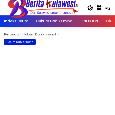
Langsung
ke
konten
Indeks Berita
Hukum Dan Kriminal
TNI POLRI
Olah
Beranda
Hukum Dan Kriminal
Hukum Dan Kriminal