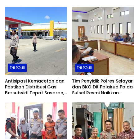
Masyarakat Meriahkan
Karrang
Lomba Makan Kerupuk
TNI POLRI
TNI POLRI
Antisipasi Kemacetan dan
Tim Penyidik Polres Selayar
Pastikan Distribusi Gas
dan BKO Dit Polairud Polda
Bersubsidi Tepat Sasaran,
Sulsel Resmi Naikkan
Polsek Majauleng Gelar
Status Kasus KLM Nurul
Patroli
Salsa ke Tahap Penyidikan