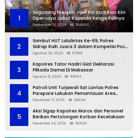
Segudang Prestasi, Irjen Pol Andi Rian Kini
1
Dipercaya Jabat Kapolda Ketiga Kalinya
September 21, 2024
356800
Sambut HUT Lalulintas Ke-69, Polres
2
Sidrap Raih Juara 3 dalam Kompetisi Pocil
Zona 5
Agustus 29, 2024
87998
Kapolres Tator Hadiri Giat Deklarasi
3
Pilkada Damai Di Makassar
Agustus 9, 2024
44054
Patroli Unit Turjawali Sat Lantas Polres
4
Parepare Lakukan Pemantauan Area
Larangan Parkir
Desember 17, 2025
36644
Aksi Sigap Kapolres Maros dan Personel
5
Berikan Pertolongan Korban Kecelakaan
Desember 24, 2025
36620