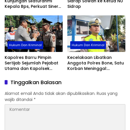
Kunjungan Silaturahmi
Sidrap Sowan ke Ketua NU
Kepala Bps, Perkuat Sinergi
Sidrap
Dan Kolaborasi Data
Hukum Dan Kriminal
Hukum Dan Kriminal
Kapolres Barru Pimpin
Kecelakaan Libatkan
Sertijab Sejumlah Pejabat
Anggota Polres Bone, Satu
Utama dan Kapolsek
Korban Meninggal:
Jajaran, Perkuat Kinerja
Diproses Sesuai Prosedur,
Organisasi
Warga Diimbau Tak
Tinggalkan Balasan
Berspekulasi
Alamat email Anda tidak akan dipublikasikan.
Ruas yang
wajib ditandai
*