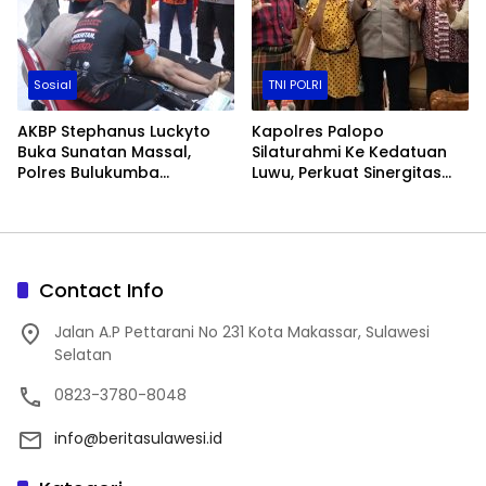
Sosial
TNI POLRI
AKBP Stephanus Luckyto
Kapolres Palopo
Buka Sunatan Massal,
Silaturahmi Ke Kedatuan
Polres Bulukumba
Luwu, Perkuat Sinergitas
Kolaborasi dengan
Jaga Kamtibmas
Pemuda Pancasila
Contact Info
Jalan A.P Pettarani No 231 Kota Makassar, Sulawesi
Selatan
0823-3780-8048
info@beritasulawesi.id