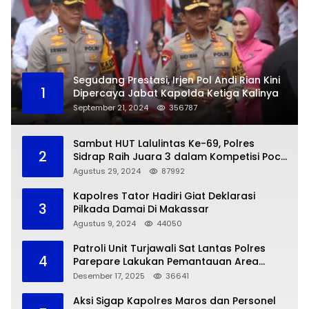
Segudang Prestasi, Irjen Pol Andi Rian Kini
1
Dipercaya Jabat Kapolda Ketiga Kalinya
September 21, 2024
356787
Sambut HUT Lalulintas Ke-69, Polres
2
Sidrap Raih Juara 3 dalam Kompetisi Pocil
Zona 5
Agustus 29, 2024
87992
Kapolres Tator Hadiri Giat Deklarasi
3
Pilkada Damai Di Makassar
Agustus 9, 2024
44050
Patroli Unit Turjawali Sat Lantas Polres
4
Parepare Lakukan Pemantauan Area
Larangan Parkir
Desember 17, 2025
36641
Aksi Sigap Kapolres Maros dan Personel