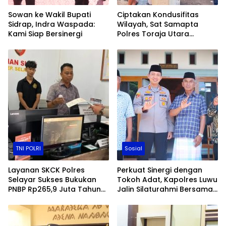
Sowan ke Wakil Bupati
Ciptakan Kondusifitas
Sidrap, Indra Waspada:
Wilayah, Sat Samapta
Kami Siap Bersinergi
Polres Toraja Utara
Gencarkan Patroli Dialogis
dan Sosialisasi Layanan 110​
TNI POLRI
Sosial
Layanan SKCK Polres
Perkuat Sinergi dengan
Selayar Sukses Bukukan
Tokoh Adat, Kapolres Luwu
PNBP Rp265,9 Juta Tahun
Jalin Silaturahmi Bersama
2025, Langsung Disetor ke
Maddika Ponrang dan
Kas Negara
Maddika Ulusalu