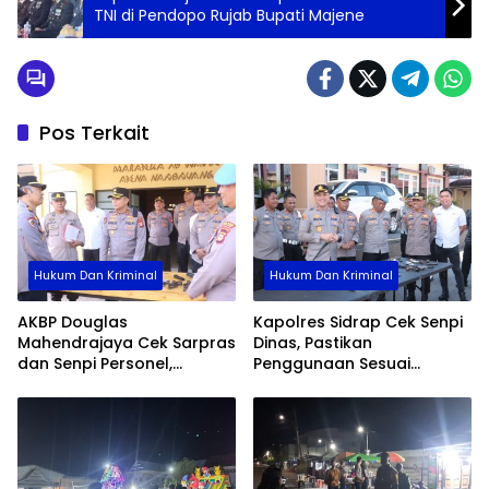
TNI di Pendopo Rujab Bupati Majene
Pos Terkait
Hukum Dan Kriminal
Hukum Dan Kriminal
AKBP Douglas
Kapolres Sidrap Cek Senpi
Mahendrajaya Cek Sarpras
Dinas, Pastikan
dan Senpi Personel,
Penggunaan Sesuai
Pastikan Kesiapan
Prosedur
Operasional Polres Wajo