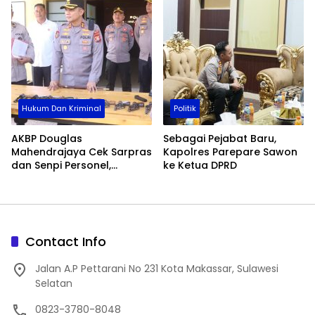
Hukum Dan Kriminal
Politik
AKBP Douglas
Sebagai Pejabat Baru,
Mahendrajaya Cek Sarpras
Kapolres Parepare Sawon
dan Senpi Personel,
ke Ketua DPRD
Pastikan Kesiapan
Operasional Polres Wajo
Contact Info
Jalan A.P Pettarani No 231 Kota Makassar, Sulawesi
Selatan
0823-3780-8048