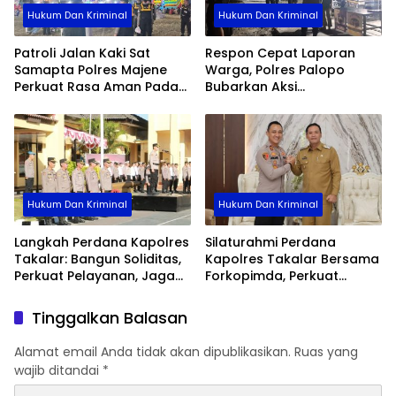
Hukum Dan Kriminal
Hukum Dan Kriminal
Patroli Jalan Kaki Sat
Respon Cepat Laporan
Samapta Polres Majene
Warga, Polres Palopo
Perkuat Rasa Aman Pada
Bubarkan Aksi
Malam Hari, Sambangi Titik
Penyerangan Antar
Rawan Hingga Permukiman
Kelompok Pemuda
Nelayan
Hukum Dan Kriminal
Hukum Dan Kriminal
Langkah Perdana Kapolres
Silaturahmi Perdana
Takalar: Bangun Soliditas,
Kapolres Takalar Bersama
Perkuat Pelayanan, Jaga
Forkopimda, Perkuat
Marwah Polri
Sinergi untuk Pelayanan
Masyarakat
Tinggalkan Balasan
Alamat email Anda tidak akan dipublikasikan.
Ruas yang
wajib ditandai
*