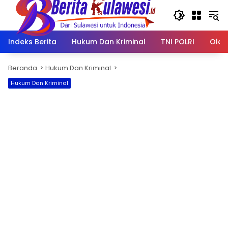
Langsung
ke
konten
Indeks Berita
Hukum Dan Kriminal
TNI POLRI
Olah
Beranda
Hukum Dan Kriminal
Hukum Dan Kriminal