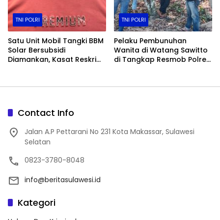
TNI POLRI
TNI POLRI
Satu Unit Mobil Tangki BBM
Pelaku Pembunuhan
Solar Bersubsidi
Wanita di Watang Sawitto
Diamankan, Kasat Reskrim
di Tangkap Resmob Polres
Polres Toraja Utara: Proses
Pinrang
Hukum Berjalan
Transparan​
Contact Info
Jalan A.P Pettarani No 231 Kota Makassar, Sulawesi
Selatan
0823-3780-8048
info@beritasulawesi.id
Kategori