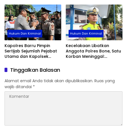
Dan Kolaborasi Data
Hukum Dan Kriminal
Hukum Dan Kriminal
Kapolres Barru Pimpin
Kecelakaan Libatkan
Sertijab Sejumlah Pejabat
Anggota Polres Bone, Satu
Utama dan Kapolsek
Korban Meninggal:
Jajaran, Perkuat Kinerja
Diproses Sesuai Prosedur,
Organisasi
Warga Diimbau Tak
Tinggalkan Balasan
Berspekulasi
Alamat email Anda tidak akan dipublikasikan.
Ruas yang
wajib ditandai
*