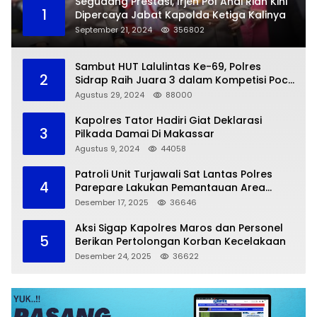
Segudang Prestasi, Irjen Pol Andi Rian Kini
1
Dipercaya Jabat Kapolda Ketiga Kalinya
September 21, 2024
356802
Sambut HUT Lalulintas Ke-69, Polres
2
Sidrap Raih Juara 3 dalam Kompetisi Pocil
Zona 5
Agustus 29, 2024
88000
Kapolres Tator Hadiri Giat Deklarasi
3
Pilkada Damai Di Makassar
Agustus 9, 2024
44058
Patroli Unit Turjawali Sat Lantas Polres
4
Parepare Lakukan Pemantauan Area
Larangan Parkir
Desember 17, 2025
36646
Aksi Sigap Kapolres Maros dan Personel
5
Berikan Pertolongan Korban Kecelakaan
Desember 24, 2025
36622