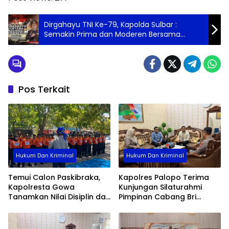
Dirgahayu TNI Ke-79, Kapolda Sulbar :
Semakin Prima dan Moderen Bersama
Rakyat
Pos Terkait
Hukum Dan Kriminal
Hukum Dan Kriminal
Temui Calon Paskibraka,
Kapolres Palopo Terima
Kapolresta Gowa
Kunjungan Silaturahmi
Tanamkan Nilai Disiplin dan
Pimpinan Cabang Bri
Pengabdian
Palopo