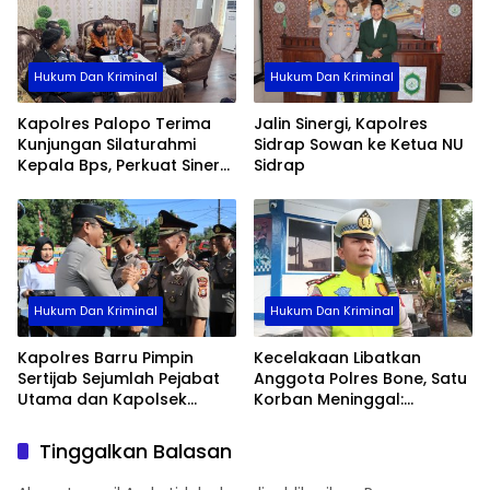
Hukum Dan Kriminal
Hukum Dan Kriminal
Kapolres Palopo Terima
Jalin Sinergi, Kapolres
Kunjungan Silaturahmi
Sidrap Sowan ke Ketua NU
Kepala Bps, Perkuat Sinergi
Sidrap
Dan Kolaborasi Data
Hukum Dan Kriminal
Hukum Dan Kriminal
Kapolres Barru Pimpin
Kecelakaan Libatkan
Sertijab Sejumlah Pejabat
Anggota Polres Bone, Satu
Utama dan Kapolsek
Korban Meninggal:
Jajaran, Perkuat Kinerja
Diproses Sesuai Prosedur,
Organisasi
Warga Diimbau Tak
Tinggalkan Balasan
Berspekulasi