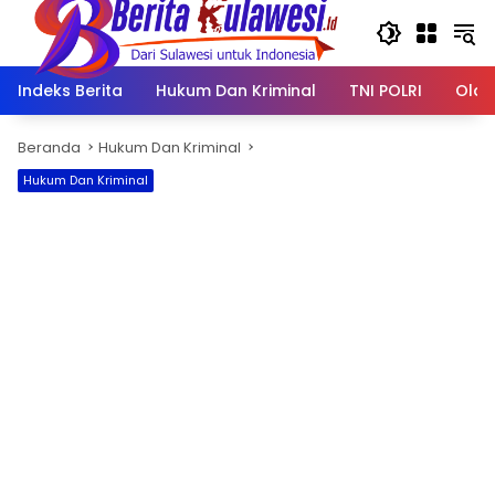
Langsung
ke
konten
Indeks Berita
Hukum Dan Kriminal
TNI POLRI
Olah
Beranda
Hukum Dan Kriminal
Hukum Dan Kriminal