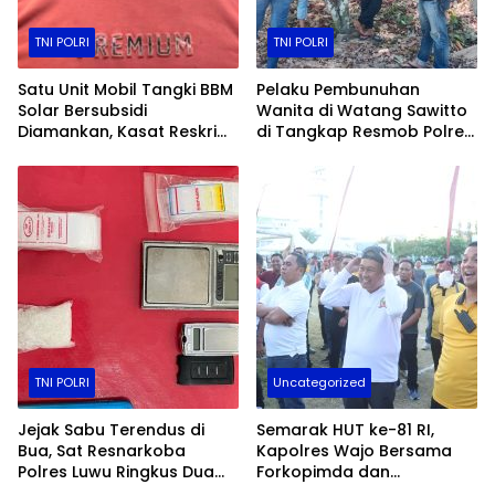
TNI POLRI
TNI POLRI
Satu Unit Mobil Tangki BBM
Pelaku Pembunuhan
Solar Bersubsidi
Wanita di Watang Sawitto
Diamankan, Kasat Reskrim
di Tangkap Resmob Polres
Polres Toraja Utara: Proses
Pinrang
Hukum Berjalan
Transparan​
TNI POLRI
Uncategorized
Jejak Sabu Terendus di
Semarak HUT ke-81 RI,
Bua, Sat Resnarkoba
Kapolres Wajo Bersama
Polres Luwu Ringkus Dua
Forkopimda dan
Bersaudara
Masyarakat Meriahkan