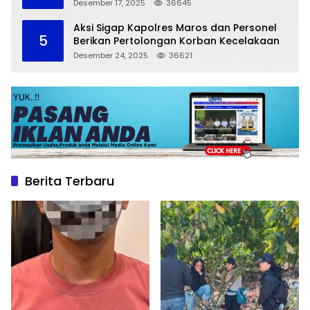
Larangan Parkir
Desember 17, 2025
36645
Aksi Sigap Kapolres Maros dan Personel
5
Berikan Pertolongan Korban Kecelakaan
Desember 24, 2025
36621
Berita Terbaru