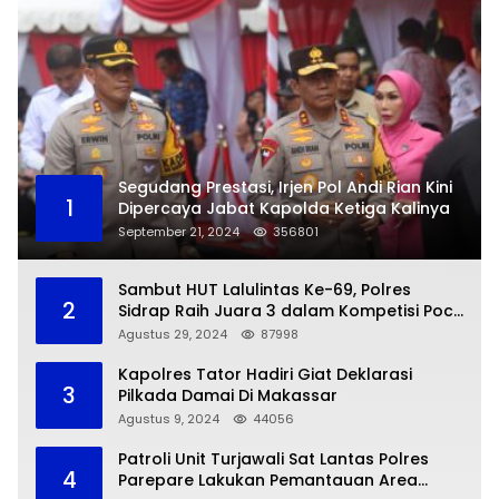
Segudang Prestasi, Irjen Pol Andi Rian Kini
1
Dipercaya Jabat Kapolda Ketiga Kalinya
September 21, 2024
356801
Sambut HUT Lalulintas Ke-69, Polres
2
Sidrap Raih Juara 3 dalam Kompetisi Pocil
Zona 5
Agustus 29, 2024
87998
Kapolres Tator Hadiri Giat Deklarasi
3
Pilkada Damai Di Makassar
Agustus 9, 2024
44056
Patroli Unit Turjawali Sat Lantas Polres
4
Parepare Lakukan Pemantauan Area