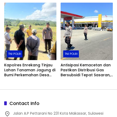
Lomba Makan Kerupuk
TNI POLRI
TNI POLRI
Kapolres Enrekang Tinjau
Antisipasi Kemacetan dan
Lahan Tanaman Jagung di
Pastikan Distribusi Gas
Bumi Perkemahan Desa
Bersubsidi Tepat Sasaran,
Karrang
Polsek Majauleng Gelar
Patroli
Contact Info
Jalan A.P Pettarani No 231 Kota Makassar, Sulawesi