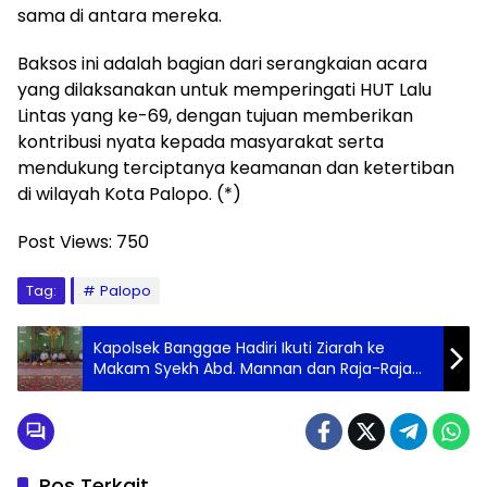
sama di antara mereka.
Baksos ini adalah bagian dari serangkaian acara
yang dilaksanakan untuk memperingati HUT Lalu
Lintas yang ke-69, dengan tujuan memberikan
kontribusi nyata kepada masyarakat serta
mendukung terciptanya keamanan dan ketertiban
di wilayah Kota Palopo. (*)
Post Views:
750
Tag:
Palopo
Kapolsek Banggae Hadiri Ikuti Ziarah ke
Makam Syekh Abd. Mannan dan Raja-Raja
Banggae Menyambut Maulid Nabi
Muhammad SAW
Pos Terkait