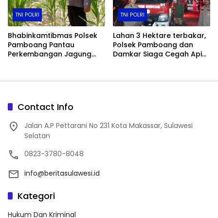
TNI POLRI
TNI POLRI
Bhabinkamtibmas Polsek
Lahan 3 Hektare terbakar,
Pamboang Pantau
Polsek Pamboang dan
Perkembangan Jagung
Damkar Siaga Cegah Api
Manis di Lamaru, Dukung
Merembet ke Permukiman
Ketahanan Pangan Warga
Contact Info
Jalan A.P Pettarani No 231 Kota Makassar, Sulawesi
Selatan
0823-3780-8048
info@beritasulawesi.id
Kategori
Hukum Dan Kriminal