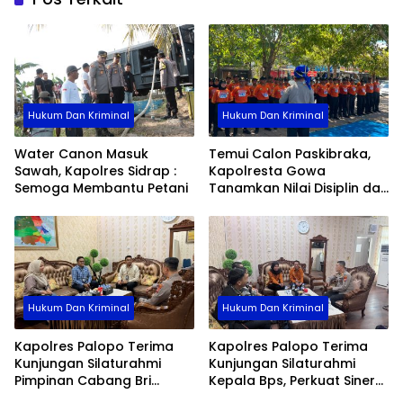
Hukum Dan Kriminal
Hukum Dan Kriminal
Water Canon Masuk
Temui Calon Paskibraka,
Sawah, Kapolres Sidrap :
Kapolresta Gowa
Semoga Membantu Petani
Tanamkan Nilai Disiplin dan
Pengabdian
Hukum Dan Kriminal
Hukum Dan Kriminal
Kapolres Palopo Terima
Kapolres Palopo Terima
Kunjungan Silaturahmi
Kunjungan Silaturahmi
Pimpinan Cabang Bri
Kepala Bps, Perkuat Sinergi
Palopo
Dan Kolaborasi Data