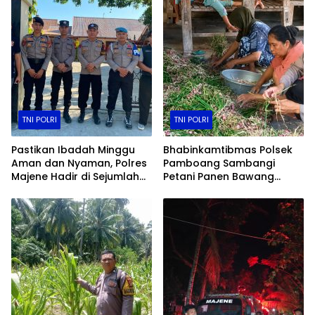
TNI POLRI
TNI POLRI
Pastikan Ibadah Minggu
Bhabinkamtibmas Polsek
Aman dan Nyaman, Polres
Pamboang Sambangi
Majene Hadir di Sejumlah
Petani Panen Bawang
Gereja
Merah Jadi Bukti Nyata
Dukungan Ketahanan
Pangan