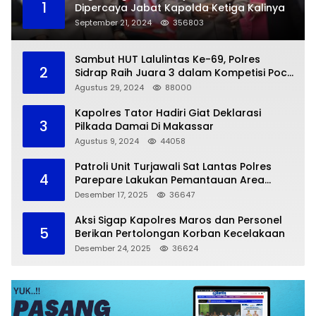
1
Dipercaya Jabat Kapolda Ketiga Kalinya
September 21, 2024
356803
Sambut HUT Lalulintas Ke-69, Polres
2
Sidrap Raih Juara 3 dalam Kompetisi Pocil
Zona 5
Agustus 29, 2024
88000
Kapolres Tator Hadiri Giat Deklarasi
3
Pilkada Damai Di Makassar
Agustus 9, 2024
44058
Patroli Unit Turjawali Sat Lantas Polres
4
Parepare Lakukan Pemantauan Area
Larangan Parkir
Desember 17, 2025
36647
Aksi Sigap Kapolres Maros dan Personel
5
Berikan Pertolongan Korban Kecelakaan
Desember 24, 2025
36624