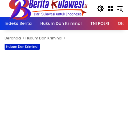
Langsung
ke
konten
Indeks Berita
Hukum Dan Kriminal
TNI POLRI
Olah
Beranda
Hukum Dan Kriminal
Hukum Dan Kriminal