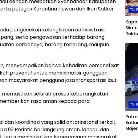
padu dengan melibatkan Syahbandar Kabupaten
serta petugas Karantina Hewan dan Ikan Satker
TNI 
Kapol
Silat
an pada pengecekan kelengkapan administrasi
Rekto
umpang, serta pengawasan terhadap barang
Andi
atan berbahaya, barang terlarang, maupun
Perkua
Dan 
Tingg
rmin, menyampaikan bahwa kehadiran personel Sat
kah preventif untuk meminimalisir gangguan
 masyarakat pengguna jasa transportasi laut.
k memastikan seluruh proses keberangkatan
n memberikan rasa aman kepada para
TNI 
Patrol
n koordinasi yang solid antarinstansi terkait,
Satla
Majen
 93 Perintis berlangsung aman, lancar, dan
Trans
apat terus meningkatkan kepercayaan masyarakat