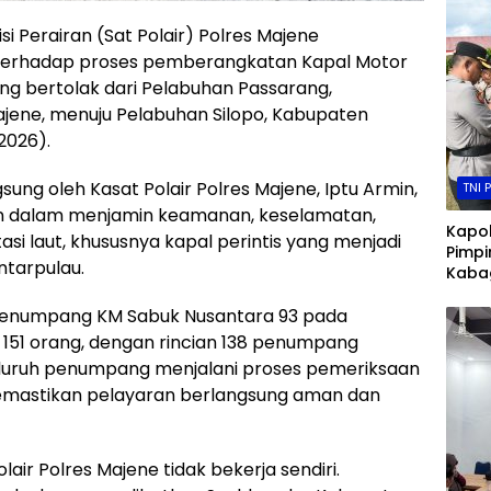
si Perairan (Sat Polair) Polres Majene
erhadap proses pemberangkatan Kapal Motor
ang bertolak dari Pelabuhan Passarang,
ene, menuju Pelabuhan Silopo, Kabupaten
2026).
ng oleh Kasat Polair Polres Majene, Iptu Armin,
TNI 
an dalam menjamin keamanan, keselamatan,
Kapo
asi laut, khususnya kapal perintis yang menjadi
Pimpi
ntarpulau.
Kabag
Kapol
 penumpang KM Sabuk Nusantara 93 pada
dan P
Huma
k 151 orang, dengan rincian 138 penumpang
Seluruh penumpang menjalani proses pemeriksaan
memastikan pelayaran berlangsung aman dan
air Polres Majene tidak bekerja sendiri.