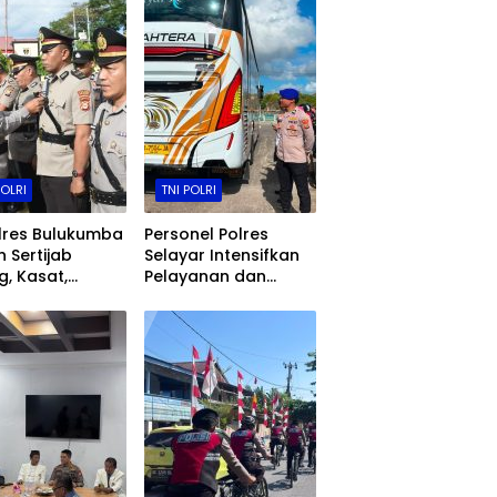
POLRI
TNI POLRI
lres Bulukumba
Personel Polres
n Sertijab
Selayar Intensifkan
, Kasat,
Pelayanan dan
sek, Kasiwas,
Pengamanan di
elantikan Kasi
Jalan, Kawasan
s
Aktivitas
Masyarakat, hingga
Pelabuhan