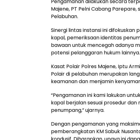
Pengamanan dilakukan secara ter
Majene, PT Pelni Cabang Parepare, 
Pelabuhan.
Sinergi lintas instansi ini difokusk
kapal, pemeriksaan identitas pen
bawaan untuk mencegah adanya mu
potensi pelanggaran hukum lainnya.
Kasat Polair Polres Majene, Iptu A
Polair di pelabuhan merupakan lang
keamanan dan menjamin kenyamanan
“Pengamanan ini kami lakukan untu
kapal berjalan sesuai prosedur da
penumpang,” ujarnya.
Dengan pengamanan yang maksimal da
pemberangkatan KM Sabuk Nusantara
kondusif. Diharapkan, upaya ini d