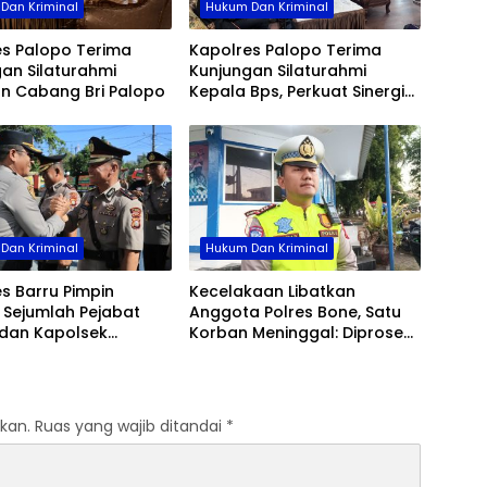
Dan Kriminal
Hukum Dan Kriminal
es Palopo Terima
Kapolres Palopo Terima
an Silaturahmi
Kunjungan Silaturahmi
an Cabang Bri Palopo
Kepala Bps, Perkuat Sinergi
Dan Kolaborasi Data
Dan Kriminal
Hukum Dan Kriminal
s Barru Pimpin
Kecelakaan Libatkan
b Sejumlah Pejabat
Anggota Polres Bone, Satu
dan Kapolsek
Korban Meninggal: Diproses
, Perkuat Kinerja
Sesuai Prosedur, Warga
asi
Diimbau Tak Berspekulasi
kan.
Ruas yang wajib ditandai
*