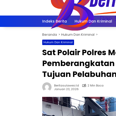
Langsung
ke
konten
Indeks Berita
Hukum Dan Kriminal
Beranda
Hukum Dan Kriminal
Hukum Dan Kriminal
Sat Polair Polres
Pemberangkatan 
Tujuan Pelabuhan
Beritasulawesi.id
2 Min Baca
Januari 23, 2026