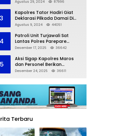
dalam Kompetisi Pocil Zona 5
Agustus 29, 2024
87996
Kapolres Tator Hadiri Giat
3
Deklarasi Pilkada Damai Di
Makassar
Agustus 9, 2024
44051
Patroli Unit Turjawali Sat
4
Lantas Polres Parepare
Lakukan Pemantauan Area
Desember 17, 2025
36642
Larangan Parkir
Aksi Sigap Kapolres Maros
5
dan Personel Berikan
Pertolongan Korban
Desember 24, 2025
36611
Kecelakaan
rita Terbaru