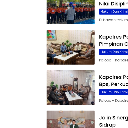
Nilai Disip
Hukum Dan Krimi
Di bawah terik 
Kapolres P
Pimpinan C
Hukum Dan Krimi
Palopo – Kapolre
Kapolres P
Bps, Perku
Hukum Dan Krimi
Palopo – Kapolres
Jalin Siner
Sidrap