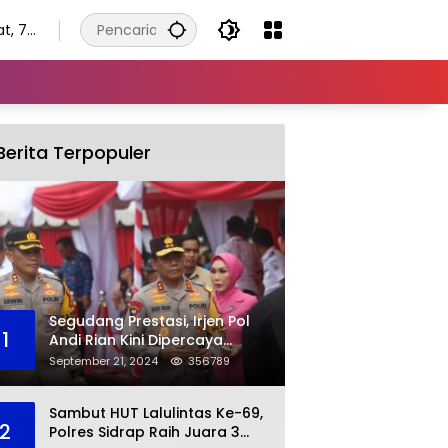
t, 7
tus
Berita Terpopuler
Segudang Prestasi, Irjen Pol
1
Andi Rian Kini Dipercaya
Jabat Kapolda Ketiga Kalinya
September 21, 2024
356789
Sambut HUT Lalulintas Ke-69,
2
Polres Sidrap Raih Juara 3