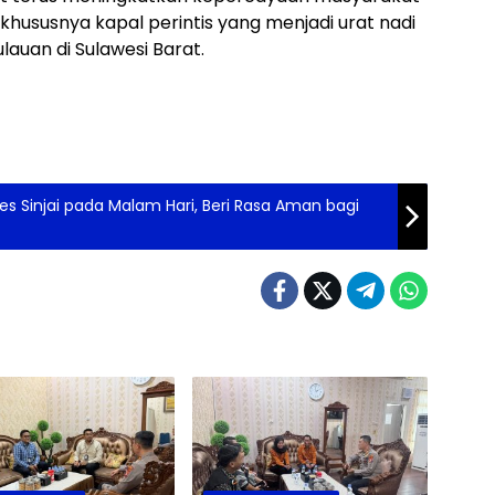
Cegah
 khususnya kapal perintis yang menjadi urat nadi
dan 
ulauan di Sulawesi Barat.
Kece
res Sinjai pada Malam Hari, Beri Rasa Aman bagi