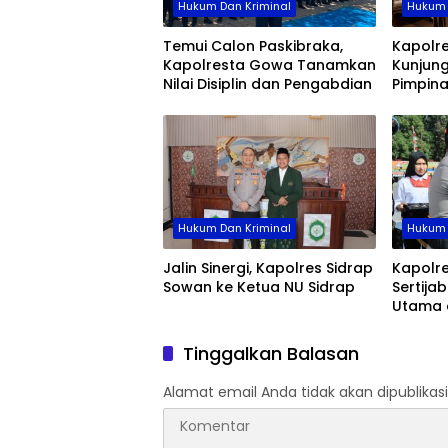
Hukum Dan Kriminal
Hukum 
Temui Calon Paskibraka,
Kapolr
Kapolresta Gowa Tanamkan
Kunjung
Nilai Disiplin dan Pengabdian
Pimpin
Hukum Dan Kriminal
Hukum 
Jalin Sinergi, Kapolres Sidrap
Kapolre
Sowan ke Ketua NU Sidrap
Sertija
Utama 
Jajaran
Organis
Tinggalkan Balasan
Alamat email Anda tidak akan dipublikasi