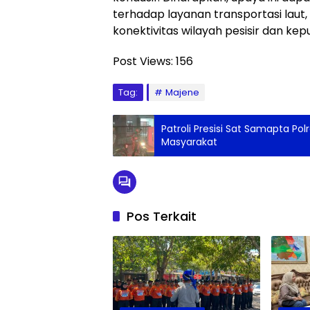
terhadap layanan transportasi laut,
konektivitas wilayah pesisir dan kep
Post Views:
156
Tag:
Majene
Patroli Presisi Sat Samapta Pol
Masyarakat
Pos Terkait