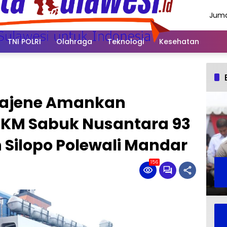
Juma
Agus
2026
TNI POLRI
Olahraga
Teknologi
Kesehatan
 Majene Amankan
KM Sabuk Nusantara 93
 Silopo Polewali Mandar
156