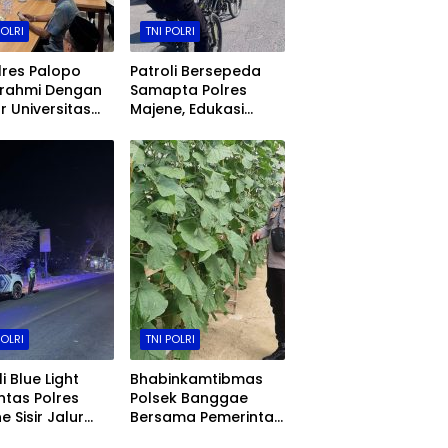
POLRI
TNI POLRI
res Palopo
Patroli Bersepeda
urahmi Dengan
Samapta Polres
r Universitas
Majene, Edukasi
 Djemma,
Pelajar dan Hadirkan
t Sinergi Polri
Rasa Aman Kepada
Perguruan
Warga
i
POLRI
TNI POLRI
i Blue Light
Bhabinkamtibmas
ntas Polres
Polsek Banggae
e Sisir Jalur
Bersama Pemerintah
 Sulawesi,
Kelurahan Tinjau