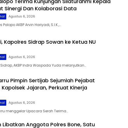
alopo Terima Kunjungan Silaturahmi Kepala
at Sinergi Dan Kolaborasi Data
nal
Agustus 6, 2026
 Palopo AKBP Arvin Hariyadi, S.I.K.,…
gi, Kapolres Sidrap Sowan ke Ketua NU
nal
Agustus 6, 2026
s Sidrap, AKBP Indra Waspada Yuda melanjutkan…
arru Pimpin Sertijab Sejumlah Pejabat
Kapolsek Jajaran, Perkuat Kinerja
nal
Agustus 6, 2026
Barru menggelar Upacara Serah Terima…
 Libatkan Anggota Polres Bone, Satu