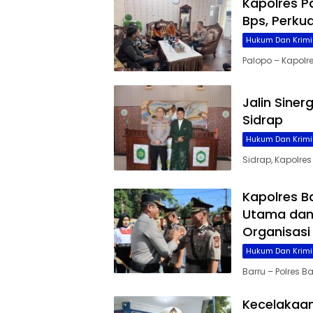
Kapolres P
Bps, Perku
Hukum Dan Krimi
Palopo – Kapolres
Jalin Siner
Sidrap
Hukum Dan Krimi
Sidrap, Kapolre
Kapolres B
Utama dan 
Organisasi
Hukum Dan Krimi
Barru – Polres 
Kecelakaan