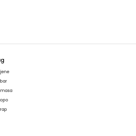
ag
jene
lbar
amasa
lopo
drap