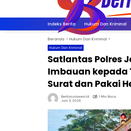
Langsung
ke
konten
Indeks Berita
Hukum Dan Kriminal
Beranda
Hukum Dan Kriminal
Hukum Dan Kriminal
Satlantas Polres 
Imbauan kepada T
Surat dan Pakai H
Beritasulawesi.id
1 Min Baca
Juni 3, 2026