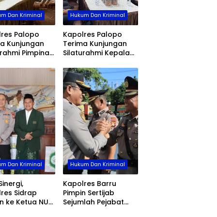
m Dan Kriminal
Hukum Dan Kriminal
res Palopo
Kapolres Palopo
ma Kunjungan
Terima Kunjungan
urahmi Pimpinan
Silaturahmi Kepala
g Bri Palopo
Bps, Perkuat Sinergi
Dan Kolaborasi Data
m Dan Kriminal
Hukum Dan Kriminal
Sinergi,
Kapolres Barru
res Sidrap
Pimpin Sertijab
n ke Ketua NU
Sejumlah Pejabat
p
Utama dan Kapolsek