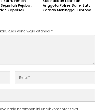
s Barru Pimpin
Kecelakaan Libatkan
b Sejumlah Pejabat
Anggota Polres Bone, Satu
dan Kapolsek
Korban Meninggal: Diproses
, Perkuat Kinerja
Sesuai Prosedur, Warga
asi
Diimbau Tak Berspekulasi
kan.
Ruas yang wajib ditandai
*
saya pada peramban ini untuk komentar saya