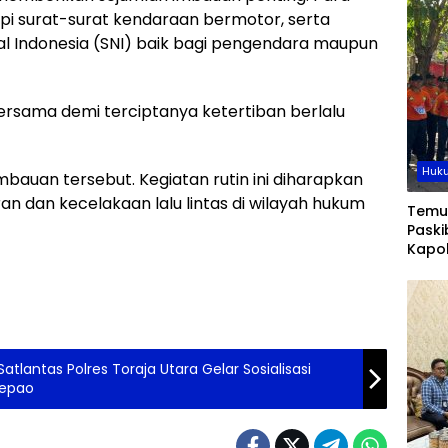
pi surat-surat kendaraan bermotor, serta
 Indonesia (SNI) baik bagi pengendara maupun
ersama demi terciptanya ketertiban berlalu
Huku
bauan tersebut. Kegiatan rutin ini diharapkan
 dan kecelakaan lalu lintas di wilayah hukum
Temu
Paski
Kapo
Tanam
Disip
Peng
atlantas Polres Toraja Utara Gelar Sosialisasi
tepao