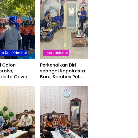
m Dan Kriminal
Internasional
i Calon
Perkenalkan Diri
braka,
sebagai Kapolresta
lresta Gowa
Baru, Kombes Pol.
kan Nilai
Muh. Yusuf Usman
lin dan
Pererat Silaturahmi
abdian
dengan DPC
Demokrat Gowa