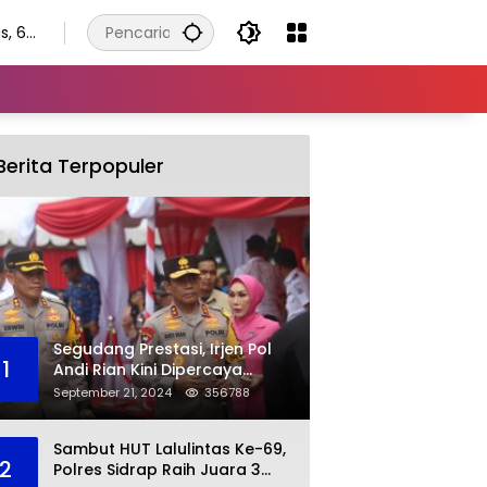
s, 6
tus
6
Berita Terpopuler
Segudang Prestasi, Irjen Pol
1
Andi Rian Kini Dipercaya
Jabat Kapolda Ketiga Kalinya
September 21, 2024
356788
Sambut HUT Lalulintas Ke-69,
2
Polres Sidrap Raih Juara 3