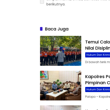
berikutnya.
Baca Juga
Temui Cal
Nilai Disip
Hukum Dan Krimi
Di bawah terik 
Kapolres P
Pimpinan C
Hukum Dan Krimi
Palopo – Kapolre