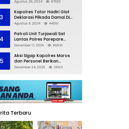
dalam Kompetisi Pocil Zona 5
Agustus 29, 2024
87992
Kapolres Tator Hadiri Giat
3
Deklarasi Pilkada Damai Di
Makassar
Agustus 9, 2024
44051
Patroli Unit Turjawali Sat
4
Lantas Polres Parepare
Lakukan Pemantauan Area
Desember 17, 2025
36641
Larangan Parkir
Aksi Sigap Kapolres Maros
5
dan Personel Berikan
Pertolongan Korban
Desember 24, 2025
36611
Kecelakaan
rita Terbaru