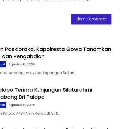
on Paskibraka, Kapolresta Gowa Tanamkan
lin dan Pengabdian
nal
Agustus 6, 2026
matahari yang menyinari Lapangan Sultan…
alopo Terima Kunjungan Silaturahmi
abang Bri Palopo
nal
Agustus 6, 2026
s Palopo AKBP Arvin Hariyadi, S.I.K…