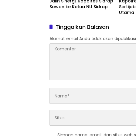
Jalin Sinergi, Kapolres Sidrap
Kapolre
Sowan ke Ketua NU Sidrap
Sertija
Utama 
Jajaran
Organis
Tinggalkan Balasan
Alamat email Anda tidak akan dipublikasi
Simpan nama, email, dan situs web 