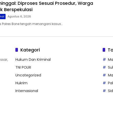
inggal: Diproses Sesuai Prosedur, Warga
k Berspekulasi
nal
Agustus 6, 2026
s Polres Bone tengah menangani kasus…
Kategori
T
ssar,
Hukum Dan Kriminal
Ma
TNI POLRI
Su
Uncategorized
M
Hukrim
Pa
Internasional
Si