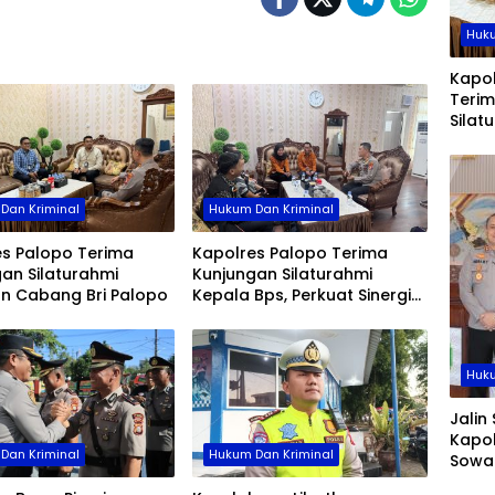
Huku
Kapol
Teri
Silat
Caban
Dan Kriminal
Hukum Dan Kriminal
es Palopo Terima
Kapolres Palopo Terima
an Silaturahmi
Kunjungan Silaturahmi
an Cabang Bri Palopo
Kepala Bps, Perkuat Sinergi
Dan Kolaborasi Data
Huku
Jalin 
Kapol
Dan Kriminal
Hukum Dan Kriminal
Sowa
Sidra