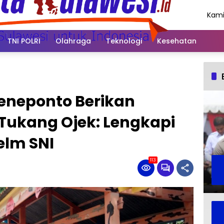
Kami
Agus
202
TNI POLRI
Olahraga
Teknologi
Kesehatan
Jeneponto Berikan
ukang Ojek: Lengkapi
elm SNI
113