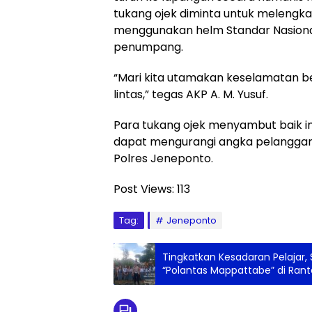
tukang ojek diminta untuk melengka
menggunakan helm Standar Nasional
penumpang.
“Mari kita utamakan keselamatan b
lintas,” tegas AKP A. M. Yusuf.
Para tukang ojek menyambut baik im
dapat mengurangi angka pelanggaran
Polres Jeneponto.
Post Views:
113
Tag:
Jeneponto
Tingkatkan Kesadaran Pelajar, S
“Polantas Mappattabe” di Ran