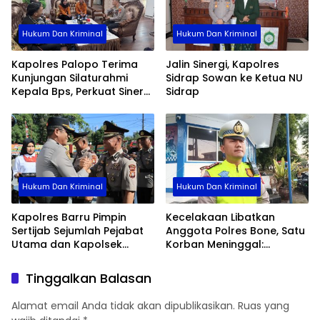
Hukum Dan Kriminal
Hukum Dan Kriminal
Kapolres Palopo Terima
Jalin Sinergi, Kapolres
Kunjungan Silaturahmi
Sidrap Sowan ke Ketua NU
Kepala Bps, Perkuat Sinergi
Sidrap
Dan Kolaborasi Data
Hukum Dan Kriminal
Hukum Dan Kriminal
Kapolres Barru Pimpin
Kecelakaan Libatkan
Sertijab Sejumlah Pejabat
Anggota Polres Bone, Satu
Utama dan Kapolsek
Korban Meninggal:
Jajaran, Perkuat Kinerja
Diproses Sesuai Prosedur,
Organisasi
Warga Diimbau Tak
Tinggalkan Balasan
Berspekulasi
Alamat email Anda tidak akan dipublikasikan.
Ruas yang