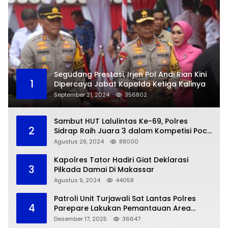
Segudang Prestasi, Irjen Pol Andi Rian Kini
1
Dipercaya Jabat Kapolda Ketiga Kalinya
September 21, 2024
356802
Sambut HUT Lalulintas Ke-69, Polres
2
Sidrap Raih Juara 3 dalam Kompetisi Pocil
Zona 5
Agustus 29, 2024
88000
Kapolres Tator Hadiri Giat Deklarasi
3
Pilkada Damai Di Makassar
Agustus 9, 2024
44058
Patroli Unit Turjawali Sat Lantas Polres
4
Parepare Lakukan Pemantauan Area
Larangan Parkir
Desember 17, 2025
36647