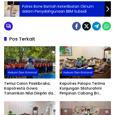
Polres Bone Bantah Keterlibatan Oknum
dalam Penyalahgunaan BBM Subsidi
Pos Terkait
Hukum Dan Kriminal
Hukum Dan Kriminal
Temui Calon Paskibraka,
Kapolres Palopo Terima
Kapolresta Gowa
Kunjungan Silaturahmi
Tanamkan Nilai Disiplin dan
Pimpinan Cabang Bri
Pengabdian
Palopo