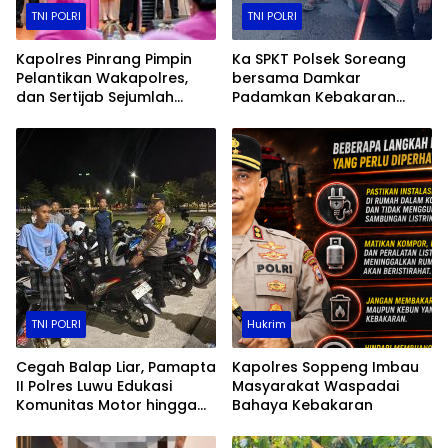
TNI POLRI
TNI POLRI
Kapolres Pinrang Pimpin
Ka SPKT Polsek Soreang
Pelantikan Wakapolres,
bersama Damkar
dan Sertijab Sejumlah
Padamkan Kebakaran
Pejabat Utama
Lahan
TNI POLRI
Hukrim
Cegah Balap Liar, Pamapta
Kapolres Soppeng Imbau
II Polres Luwu Edukasi
Masyarakat Waspadai
Komunitas Motor hingga
Bahaya Kebakaran
Tindak Pelanggar Dini Hari