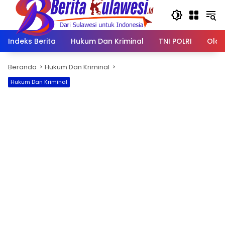
Langsung
ke
konten
Indeks Berita
Hukum Dan Kriminal
TNI POLRI
Olah
Beranda
Hukum Dan Kriminal
Hukum Dan Kriminal