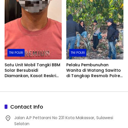
TNI POLRI
TNI POLRI
Satu Unit Mobil Tangki BBM
Pelaku Pembunuhan
Solar Bersubsidi
Wanita di Watang Sawitto
Diamankan, Kasat Reskrim
di Tangkap Resmob Polres
Polres Toraja Utara: Proses
Pinrang
Hukum Berjalan
Transparan​
Contact Info
Jalan A.P Pettarani No 231 Kota Makassar, Sulawesi
Selatan