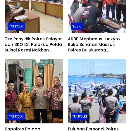
TNI POLRI
Sosial
Tim Penyidik Polres Selayar
AKBP Stephanus Luckyto
dan BKO Dit Polairud Polda
Buka Sunatan Massal,
Sulsel Resmi Naikkan
Polres Bulukumba
Status Kasus KLM Nurul
Kolaborasi dengan
Salsa ke Tahap Penyidikan
Pemuda Pancasila
TNI POLRI
TNI POLRI
Kapolres Palopo
Puluhan Personel Polres