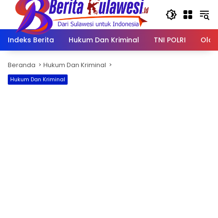
Langsung
ke
konten
Indeks Berita
Hukum Dan Kriminal
TNI POLRI
Olah
Beranda
Hukum Dan Kriminal
Hukum Dan Kriminal