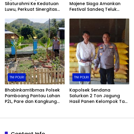
Silaturahmi Ke Kedatuan
Majene Siaga Amankan
Luwu, Perkuat Sinergitas
Festival Sandeq Teluk
Jaga Kamtibmas
Mandar (FSTM) 2025
TNI POLRI
TNI POLRI
Bhabinkamtibmas Polsek
Kapolsek Sendana
Pamboang Pantau Lahan
Salurkan 2 Ton Jagung
P2L, Pare dan Kangkung
Hasil Panen Kelompok Tani
Jadi Penopang Ketahanan
ke Bulog Majene
Pangan Desa
Contact Info