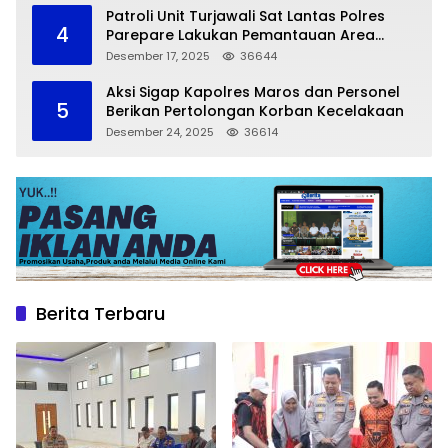
Patroli Unit Turjawali Sat Lantas Polres
4
Parepare Lakukan Pemantauan Area
Larangan Parkir
Desember 17, 2025
36644
Aksi Sigap Kapolres Maros dan Personel
5
Berikan Pertolongan Korban Kecelakaan
Desember 24, 2025
36614
Berita Terbaru