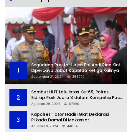
Segudang Prestasi, Irjen Pol Andi Rian Kini
1
Dipercaya Jabat Kapolda Ketiga Kalinya
September 21, 2024
356792
Sambut HUT Lalulintas Ke-69, Polres
2
Sidrap Raih Juara 3 dalam Kompetisi Pocil
Zona 5
Agustus 29, 2024
87998
Kapolres Tator Hadiri Giat Deklarasi
3
Pilkada Damai Di Makassar
Agustus 9, 2024
44054