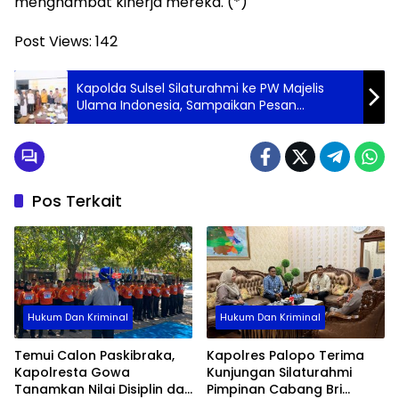
menghambat kinerja mereka. (*)
Post Views:
142
Kapolda Sulsel Silaturahmi ke PW Majelis
Ulama Indonesia, Sampaikan Pesan
Kamtibmas
Pos Terkait
Hukum Dan Kriminal
Hukum Dan Kriminal
Temui Calon Paskibraka,
Kapolres Palopo Terima
Kapolresta Gowa
Kunjungan Silaturahmi
Tanamkan Nilai Disiplin dan
Pimpinan Cabang Bri