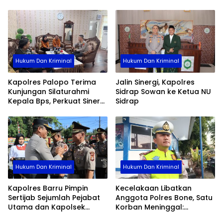
Pengabdian
Palopo
Hukum Dan Kriminal
Hukum Dan Kriminal
Kapolres Palopo Terima
Jalin Sinergi, Kapolres
Kunjungan Silaturahmi
Sidrap Sowan ke Ketua NU
Kepala Bps, Perkuat Sinergi
Sidrap
Dan Kolaborasi Data
Hukum Dan Kriminal
Hukum Dan Kriminal
Kapolres Barru Pimpin
Kecelakaan Libatkan
Sertijab Sejumlah Pejabat
Anggota Polres Bone, Satu
Utama dan Kapolsek
Korban Meninggal:
Jajaran, Perkuat Kinerja
Diproses Sesuai Prosedur,