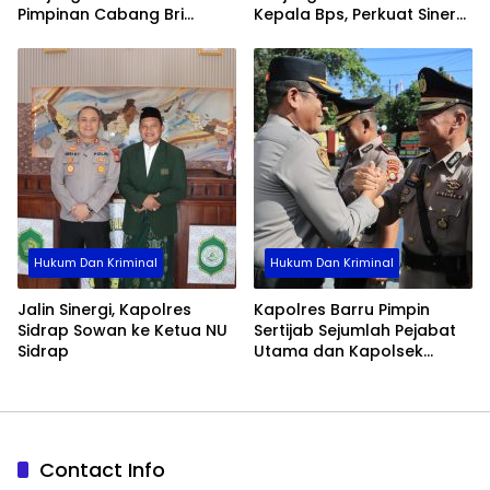
Pimpinan Cabang Bri
Kepala Bps, Perkuat Sinergi
Palopo
Dan Kolaborasi Data
Hukum Dan Kriminal
Hukum Dan Kriminal
Jalin Sinergi, Kapolres
Kapolres Barru Pimpin
Sidrap Sowan ke Ketua NU
Sertijab Sejumlah Pejabat
Sidrap
Utama dan Kapolsek
Jajaran, Perkuat Kinerja
Organisasi
Contact Info