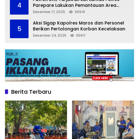
4
Parepare Lakukan Pemantauan Area
Larangan Parkir
Desember 17, 2025
36641
Aksi Sigap Kapolres Maros dan Personel
5
Berikan Pertolongan Korban Kecelakaan
Desember 24, 2025
36611
Berita Terbaru