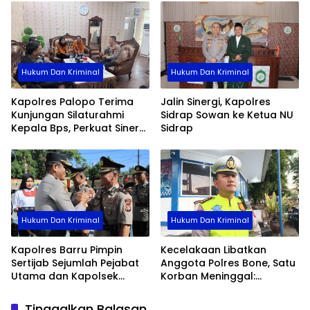
Hukum Dan Kriminal
Hukum Dan Kriminal
Kapolres Palopo Terima
Jalin Sinergi, Kapolres
Kunjungan Silaturahmi
Sidrap Sowan ke Ketua NU
Kepala Bps, Perkuat Sinergi
Sidrap
Dan Kolaborasi Data
Hukum Dan Kriminal
Hukum Dan Kriminal
Kapolres Barru Pimpin
Kecelakaan Libatkan
Sertijab Sejumlah Pejabat
Anggota Polres Bone, Satu
Utama dan Kapolsek
Korban Meninggal:
Jajaran, Perkuat Kinerja
Diproses Sesuai Prosedur,
Organisasi
Warga Diimbau Tak
Tinggalkan Balasan