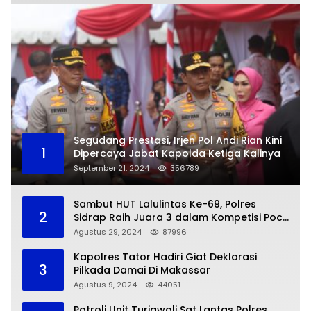
Segudang Prestasi, Irjen Pol Andi Rian Kini
1
Dipercaya Jabat Kapolda Ketiga Kalinya
September 21, 2024
356789
Sambut HUT Lalulintas Ke-69, Polres
2
Sidrap Raih Juara 3 dalam Kompetisi Pocil
Zona 5
Agustus 29, 2024
87996
Kapolres Tator Hadiri Giat Deklarasi
3
Pilkada Damai Di Makassar
Agustus 9, 2024
44051
Patroli Unit Turjawali Sat Lantas Polres