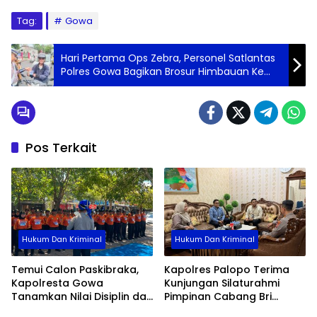
Tag:
Gowa
Hari Pertama Ops Zebra, Personel Satlantas
Polres Gowa Bagikan Brosur Himbauan Ke
Pengendara
Pos Terkait
Hukum Dan Kriminal
Hukum Dan Kriminal
Temui Calon Paskibraka,
Kapolres Palopo Terima
Kapolresta Gowa
Kunjungan Silaturahmi
Tanamkan Nilai Disiplin dan
Pimpinan Cabang Bri
Pengabdian
Palopo