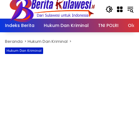
Langsung
ke
konten
Indeks Berita
Hukum Dan Kriminal
TNI POLRI
Olah
Beranda
Hukum Dan Kriminal
Hukum Dan Kriminal