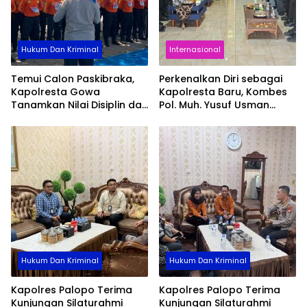
Hukum Dan Kriminal
Internasional
Temui Calon Paskibraka,
Perkenalkan Diri sebagai
Kapolresta Gowa
Kapolresta Baru, Kombes
Tanamkan Nilai Disiplin dan
Pol. Muh. Yusuf Usman
Pengabdian
Pererat Silaturahmi
dengan DPC Demokrat
Gowa
Hukum Dan Kriminal
Hukum Dan Kriminal
Kapolres Palopo Terima
Kapolres Palopo Terima
Kunjungan Silaturahmi
Kunjungan Silaturahmi