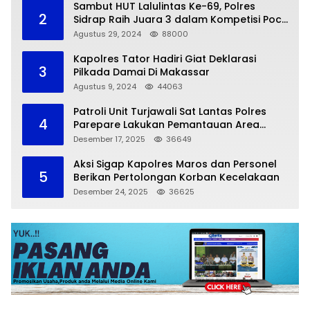
Sambut HUT Lalulintas Ke-69, Polres
2
Sidrap Raih Juara 3 dalam Kompetisi Pocil
Zona 5
Agustus 29, 2024
88000
Kapolres Tator Hadiri Giat Deklarasi
3
Pilkada Damai Di Makassar
Agustus 9, 2024
44063
Patroli Unit Turjawali Sat Lantas Polres
4
Parepare Lakukan Pemantauan Area
Larangan Parkir
Desember 17, 2025
36649
Aksi Sigap Kapolres Maros dan Personel
5
Berikan Pertolongan Korban Kecelakaan
Desember 24, 2025
36625