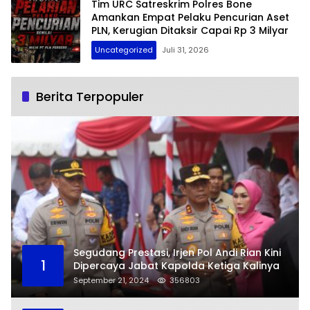
Tim URC Satreskrim Polres Bone
Amankan Empat Pelaku Pencurian Aset
PLN, Kerugian Ditaksir Capai Rp 3 Milyar
Uncategorized
Juli 31, 2026
Berita Terpopuler
Segudang Prestasi, Irjen Pol Andi Rian Kini
1
Dipercaya Jabat Kapolda Ketiga Kalinya
September 21, 2024
356803