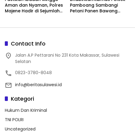
Aman dan Nyaman, Polres
Pamboang Sambangi
Majene Hadir di Sejumlah
Petani Panen Bawang
Gereja
Merah Jadi Bukti Nyata
Dukungan Ketahanan
Pangan
Contact Info
Jalan A.P Pettarani No 231 Kota Makassar, Sulawesi
Selatan
0823-3780-8048
info@beritasulawesi.id
Kategori
Hukum Dan Kriminal
TNI POLRI
Uncategorized