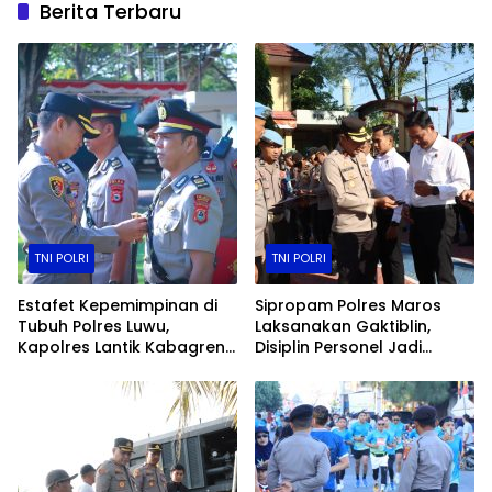
Berita Terbaru
TNI POLRI
TNI POLRI
Estafet Kepemimpinan di
Sipropam Polres Maros
Tubuh Polres Luwu,
Laksanakan Gaktiblin,
Kapolres Lantik Kabagren
Disiplin Personel Jadi
dan Serah Terima Kasiwas
Perhatian