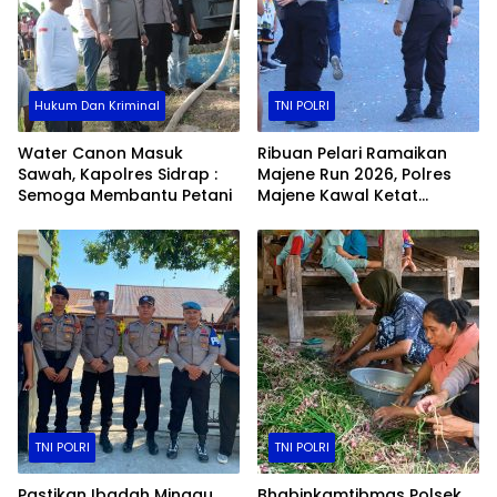
Hukum Dan Kriminal
TNI POLRI
Water Canon Masuk
Ribuan Pelari Ramaikan
Sawah, Kapolres Sidrap :
Majene Run 2026, Polres
Semoga Membantu Petani
Majene Kawal Ketat
Jalannya Event
TNI POLRI
TNI POLRI
Pastikan Ibadah Minggu
Bhabinkamtibmas Polsek