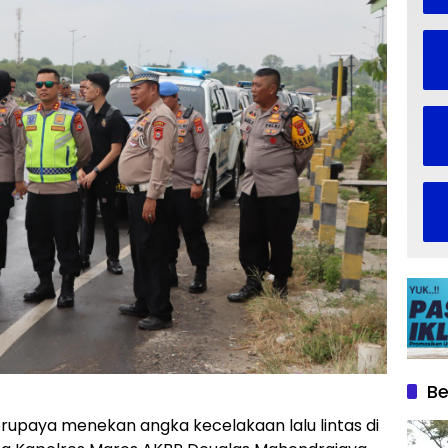
Be
erupaya menekan angka kecelakaan lalu lintas di