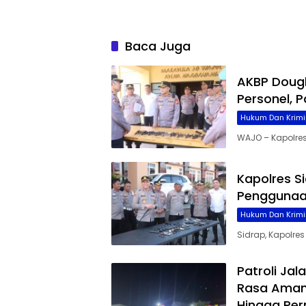
Baca Juga
AKBP Dougl
Personel, 
Hukum Dan Krimi
WAJO – Kapolre
Kapolres S
Penggunaa
Hukum Dan Krimi
Sidrap, Kapolr
Patroli Ja
Rasa Aman 
Hingga Pe