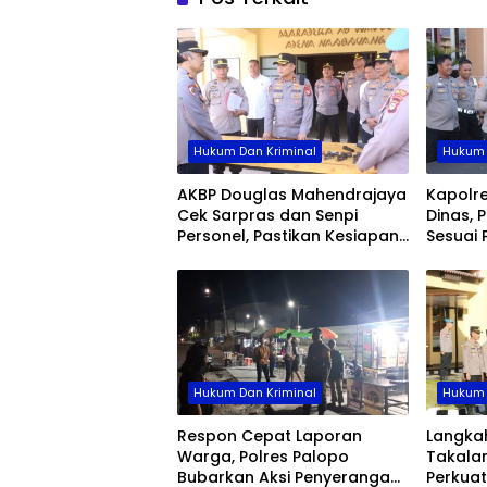
Hukum Dan Kriminal
Hukum 
AKBP Douglas Mahendrajaya
Kapolre
Cek Sarpras dan Senpi
Dinas, 
Personel, Pastikan Kesiapan
Sesuai 
Operasional Polres Wajo
Hukum Dan Kriminal
Hukum 
Respon Cepat Laporan
Langka
Warga, Polres Palopo
Takalar
Bubarkan Aksi Penyerangan
Perkuat