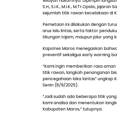
wilayah hukumnya. Dipimpin langsu
S.H., S.I.K., M.I.K., M.Tr.Opsla., jaj
sejumlah titik rawan kecelakaan di
Pemetaan ini dilakukan dengan turun
arus lalu lintas, serta faktor pendu
tikungan tajam, maupun jalur yang k
Kapolres Maros menegaskan bahwa 
preventif sekaligus early warning b
“Kami ingin memberikan rasa aman
titik rawan, langkah penanganan bi
pencegahaan laka lantas” ungkap K
Senin (8/9/2025).
“Jadi sudah ada beberapa titik yang 
kami analisa dan menentukan lang
Kabupaten Maros,” tutupnya.