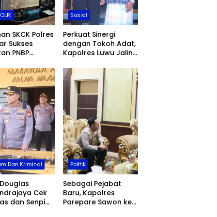
POLRI
Sosial
an SKCK Polres
Perkuat Sinergi
ar Sukses
dengan Tokoh Adat,
kan PNBP
Kapolres Luwu Jalin
,9 Juta Tahun
Silaturahmi Bersama
 Langsung
Maddika Ponrang
or ke Kas
dan Maddika Ulusalu
ra
m Dan Kriminal
Politik
 Douglas
Sebagai Pejabat
ndrajaya Cek
Baru, Kapolres
as dan Senpi
Parepare Sawon ke
nel, Pastikan
Ketua DPRD