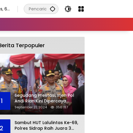
s, 6
tus
6
Berita Terpopuler
Segudang Prestasi, Irjen Pol
1
Andi Rian Kini Dipercaya
Jabat Kapolda Ketiga Kalinya
September 21, 2024
356787
Sambut HUT Lalulintas Ke-69,
2
Polres Sidrap Raih Juara 3