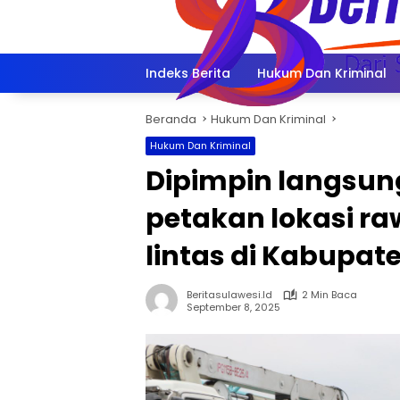
Langsung
ke
konten
Indeks Berita
Hukum Dan Kriminal
Beranda
Hukum Dan Kriminal
Hukum Dan Kriminal
Dipimpin langsung
petakan lokasi ra
lintas di Kabupat
Beritasulawesi.id
2 Min Baca
September 8, 2025