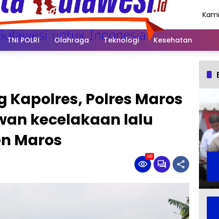
Kami
Agus
202
TNI POLRI
Olahraga
Teknologi
Kesehatan
 Kapolres, Polres Maros
wan kecelakaan lalu
en Maros
98