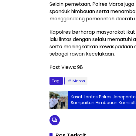
Selain pemetaan, Polres Maros ju
spanduk himbauan serta menambah 
menggandeng pemerintah daerah un
Kapolres berharap masyarakat iku
lalu lintas dengan selalu mematuhi
serta meningkatkan kewaspadaan saa
sebagai rawan kecelakaan.
Post Views:
98
Tag:
Maros
Kasat Lantas Polres Jeneponto
Sampaikan Himbauan Kamselti
Pos Terkait