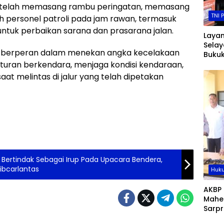
ga telah memasang rambu peringatan, memasang
TNI 
personel patroli pada jam rawan, termasuk
tuk perbaikan sarana dan prasarana jalan.
Layan
Selay
t berperan dalam menekan angka kecelakaan
Buku
 aturan berkendara, menjaga kondisi kendaraan,
Rp265
2025,
t melintas di jalur yang telah dipetakan
Diset
Nega
 Bertindak Sebagai Irup Pada Upacara Bendera,
bcarlantas
Huku
AKBP
Mahe
Sarpr
Perso