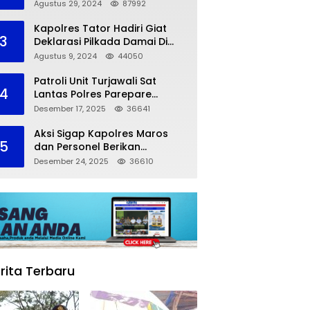
dalam Kompetisi Pocil Zona 5
Agustus 29, 2024
87992
Kapolres Tator Hadiri Giat
3
Deklarasi Pilkada Damai Di
Makassar
Agustus 9, 2024
44050
Patroli Unit Turjawali Sat
4
Lantas Polres Parepare
Lakukan Pemantauan Area
Desember 17, 2025
36641
Larangan Parkir
Aksi Sigap Kapolres Maros
5
dan Personel Berikan
Pertolongan Korban
Desember 24, 2025
36610
Kecelakaan
rita Terbaru