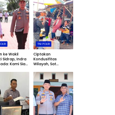
POLRI
TNI POLRI
 ke Wakil
Ciptakan
i Sidrap, Indra
Kondusifitas
ada: Kami Siap
Wilayah, Sat
nergi
Samapta Polres
Toraja Utara
Gencarkan Patroli
Dialogis dan
Sosialisasi Layanan
110​