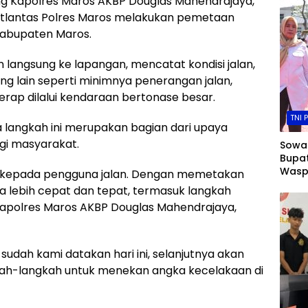
ng Kapolres Maros AKBP Douglas Mahendrajaya,
aran Satlantas Polres Maros melakukan pemetaan
 Kabupaten Maros.
 langsung ke lapangan, mencatat kondisi jalan,
kung lain seperti minimnya penerangan jalan,
erap dilalui kendaraan bertonase besar.
TNI 
langkah ini merupakan bagian dari upaya
agi masyarakat.
Sowan
Bupat
Wasp
 kepada pengguna jalan. Dengan memetakan
Bersi
sa lebih cepat dan tepat, termasuk langkah
apolres Maros AKBP Douglas Mahendrajaya,
sudah kami datakan hari ini, selanjutnya akan
kah-langkah untuk menekan angka kecelakaan di