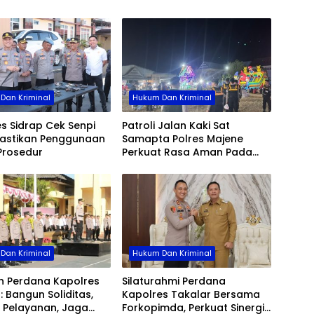
Kesi
Opera
Wajo
Dan Kriminal
Hukum Dan Kriminal
s Sidrap Cek Senpi
Patroli Jalan Kaki Sat
Pastikan Penggunaan
Samapta Polres Majene
Prosedur
Perkuat Rasa Aman Pada
Malam Hari, Sambangi Titik
Rawan Hingga Permukiman
Nelayan
Dan Kriminal
Hukum Dan Kriminal
h Perdana Kapolres
Silaturahmi Perdana
: Bangun Soliditas,
Kapolres Takalar Bersama
 Pelayanan, Jaga
Forkopimda, Perkuat Sinergi