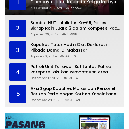
1
Dipercaya Jabat Kapolda Ketiga Kalinya
September 21, 2024
356801
Sambut HUT Lalulintas Ke-69, Polres
2
Sidrap Raih Juara 3 dalam Kompetisi Pocil
Zona 5
Agustus 29, 2024
87998
Kapolres Tator Hadiri Giat Deklarasi
3
Pilkada Damai Di Makassar
Agustus 9, 2024
44056
Patroli Unit Turjawali Sat Lantas Polres
4
Parepare Lakukan Pemantauan Area
Larangan Parkir
Desember 17, 2025
36645
Aksi Sigap Kapolres Maros dan Personel
5
Berikan Pertolongan Korban Kecelakaan
Desember 24, 2025
36621