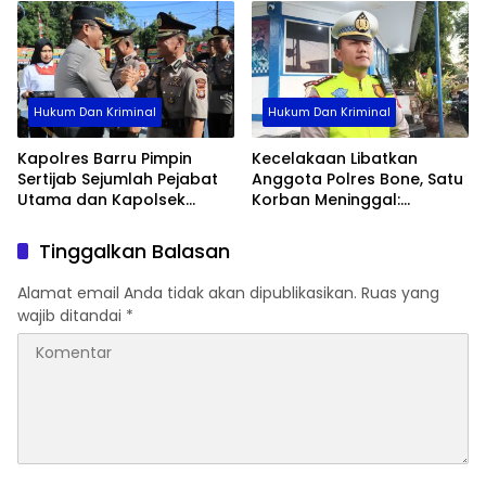
Hukum Dan Kriminal
Hukum Dan Kriminal
Kapolres Barru Pimpin
Kecelakaan Libatkan
Sertijab Sejumlah Pejabat
Anggota Polres Bone, Satu
Utama dan Kapolsek
Korban Meninggal:
Jajaran, Perkuat Kinerja
Diproses Sesuai Prosedur,
Organisasi
Warga Diimbau Tak
Tinggalkan Balasan
Berspekulasi
Alamat email Anda tidak akan dipublikasikan.
Ruas yang
wajib ditandai
*