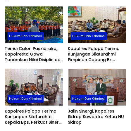
Hukum Dan Kriminal
Hukum Dan Kriminal
Temui Calon Paskibraka,
Kapolres Palopo Terima
Kapolresta Gowa
Kunjungan Silaturahmi
Tanamkan Nilai Disiplin dan
Pimpinan Cabang Bri
Pengabdian
Palopo
Hukum Dan Kriminal
Hukum Dan Kriminal
Kapolres Palopo Terima
Jalin Sinergi, Kapolres
Kunjungan Silaturahmi
Sidrap Sowan ke Ketua NU
Kepala Bps, Perkuat Sinergi
Sidrap
Dan Kolaborasi Data