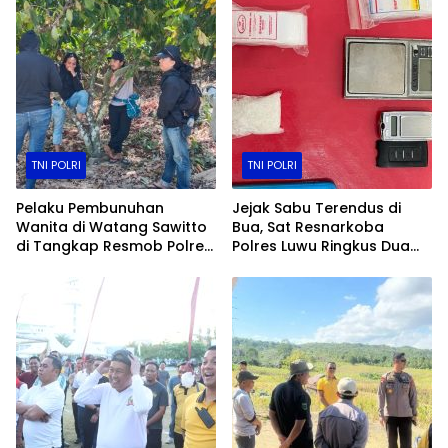
TNI POLRI
TNI POLRI
Pelaku Pembunuhan
Jejak Sabu Terendus di
Wanita di Watang Sawitto
Bua, Sat Resnarkoba
di Tangkap Resmob Polres
Polres Luwu Ringkus Dua
Pinrang
Bersaudara