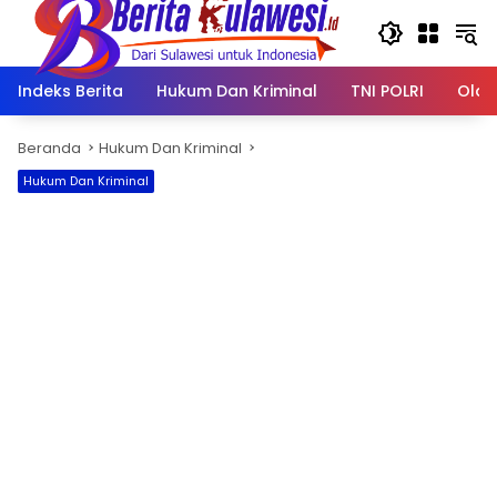
Langsung
ke
konten
Indeks Berita
Hukum Dan Kriminal
TNI POLRI
Olah
Beranda
Hukum Dan Kriminal
Hukum Dan Kriminal