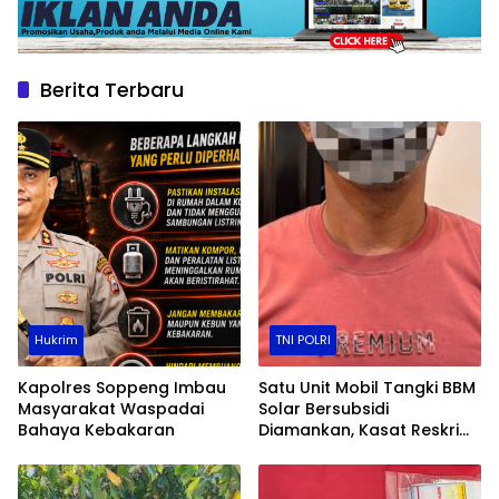
Berita Terbaru
Hukrim
TNI POLRI
Kapolres Soppeng Imbau
Satu Unit Mobil Tangki BBM
Masyarakat Waspadai
Solar Bersubsidi
Bahaya Kebakaran
Diamankan, Kasat Reskrim
Polres Toraja Utara: Proses
Hukum Berjalan
Transparan​