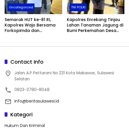
Uncategorized
TNI POLRI
Semarak HUT ke-81 RI,
Kapolres Enrekang Tinjau
Kapolres Wajo Bersama
Lahan Tanaman Jagung di
Forkopimda dan
Bumi Perkemahan Desa
Masyarakat Meriahkan
Karrang
Lomba Makan Kerupuk
Contact Info
Jalan A.P Pettarani No 231 Kota Makassar, Sulawesi
Selatan
0823-3780-8048
info@beritasulawesi.id
Kategori
Hukum Dan Kriminal