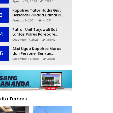
dalam Kompetisi Pocil Zona 5
Agustus 29, 2024
87996
Kapolres Tator Hadiri Giat
3
Deklarasi Pilkada Damai Di
Makassar
Agustus 9, 2024
44051
Patroli Unit Turjawali Sat
4
Lantas Polres Parepare
Lakukan Pemantauan Area
Desember 17, 2025
36642
Larangan Parkir
Aksi Sigap Kapolres Maros
5
dan Personel Berikan
Pertolongan Korban
Desember 24, 2025
36611
Kecelakaan
rita Terbaru