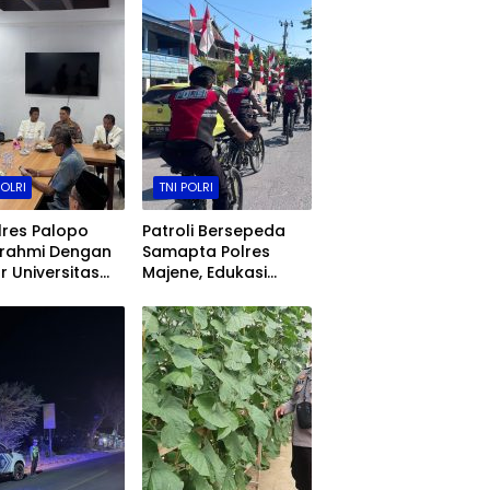
POLRI
TNI POLRI
res Palopo
Patroli Bersepeda
urahmi Dengan
Samapta Polres
r Universitas
Majene, Edukasi
 Djemma,
Pelajar dan Hadirkan
t Sinergi Polri
Rasa Aman Kepada
Perguruan
Warga
i