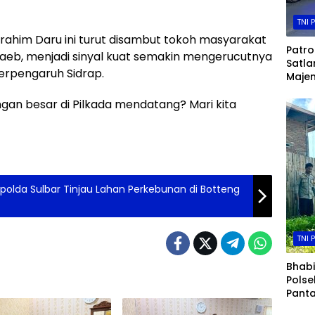
TNI 
rahim Daru ini turut disambut tokoh masyarakat
Patrol
 Taeb, menjadi sinyal kuat semakin mengerucutnya
Satla
berpengaruh Sidrap.
Majen
Trans
n besar di Pilkada mendatang? Mari kita
Cegah
dan 
Kece
olda Sulbar Tinjau Lahan Perkebunan di Botteng
TNI 
Bhab
Pols
Pant
Kang