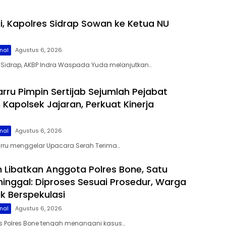
gi, Kapolres Sidrap Sowan ke Ketua NU
nal
Agustus 6, 2026
s Sidrap, AKBP Indra Waspada Yuda melanjutkan…
arru Pimpin Sertijab Sejumlah Pejabat
Kapolsek Jajaran, Perkuat Kinerja
nal
Agustus 6, 2026
Barru menggelar Upacara Serah Terima…
 Libatkan Anggota Polres Bone, Satu
inggal: Diproses Sesuai Prosedur, Warga
k Berspekulasi
nal
Agustus 6, 2026
s Polres Bone tengah menangani kasus…