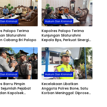
Perk
Panga
Dan Kriminal
Hukum Dan Kriminal
es Palopo Terima
Kapolres Palopo Terima
an Silaturahmi
Kunjungan Silaturahmi
an Cabang Bri Palopo
Kepala Bps, Perkuat Sinergi
Dan Kolaborasi Data
Dan Kriminal
Hukum Dan Kriminal
s Barru Pimpin
Kecelakaan Libatkan
b Sejumlah Pejabat
Anggota Polres Bone, Satu
dan Kapolsek
Korban Meninggal: Diproses
, Perkuat Kinerja
Sesuai Prosedur, Warga
asi
Diimbau Tak Berspekulasi