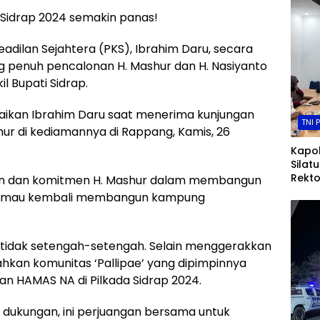
a Sidrap 2024 semakin panas!
 Keadilan Sejahtera (PKS), Ibrahim Daru, secara
 penuh pencalonan H. Mashur dan H. Nasiyanto
l Bupati Sidrap.
aikan Ibrahim Daru saat menerima kunjungan
TNI 
hur di kediamannya di Rappang, Kamis, 26
Kapol
Silat
Rekto
n dan komitmen H. Mashur dalam membangun
Andi
liau mau kembali membangun kampung
Perkua
Dan 
Tingg
tidak setengah-setengah. Selain menggerakkan
hkan komunitas ‘Pallipae’ yang dipimpinnya
 HAMAS NA di Pilkada Sidrap 2024.
ar dukungan, ini perjuangan bersama untuk