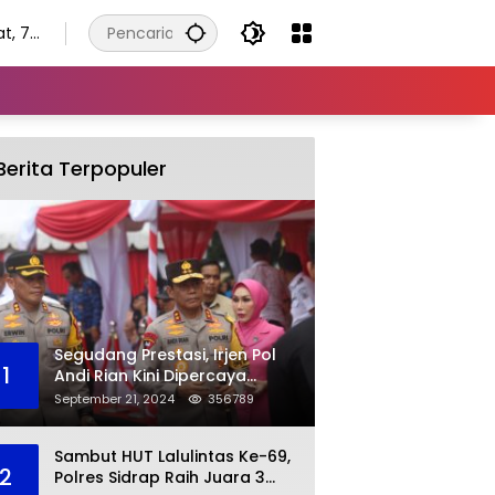
t, 7
tus
Berita Terpopuler
Segudang Prestasi, Irjen Pol
1
Andi Rian Kini Dipercaya
Jabat Kapolda Ketiga Kalinya
September 21, 2024
356789
Sambut HUT Lalulintas Ke-69,
2
Polres Sidrap Raih Juara 3