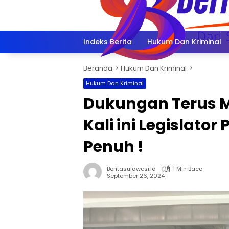
Langsung
ke
konten
Indeks Berita
Hukum Dan Kriminal
Beranda
Hukum Dan Kriminal
Hukum Dan Kriminal
Dukungan Terus M
Kali ini Legislato
Penuh !
Beritasulawesi.id
1 Min Baca
September 26, 2024