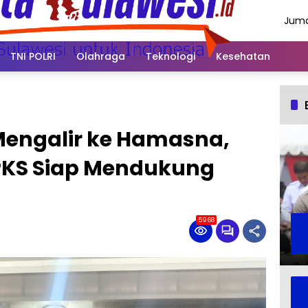
Juma
Agus
2026
TNI POLRI
Olahraga
Teknologi
Kesehatan
engalir ke Hamasna,
r PKS Siap Mendukung
5968