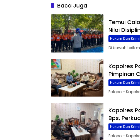
Baca Juga
Temui Cal
Nilai Disip
Hukum Dan Krimi
Di bawah terik 
Kapolres P
Pimpinan C
Hukum Dan Krimi
Palopo – Kapolre
Kapolres P
Bps, Perku
Hukum Dan Krimi
Palopo – Kapolres