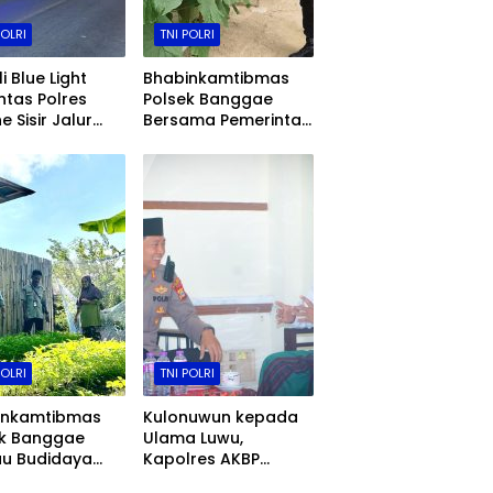
POLRI
TNI POLRI
i Blue Light
Bhabinkamtibmas
ntas Polres
Polsek Banggae
e Sisir Jalur
Bersama Pemerintah
 Sulawesi,
Kelurahan Tinjau
 Balap Liar
Perkembangan
Tekan Angka
Melon Hidroponik,
lakaan
Dukung Ketahanan
Pangan di Majene
POLRI
TNI POLRI
inkamtibmas
Kulonuwun kepada
ek Banggae
Ulama Luwu,
au Budidaya
Kapolres AKBP
kung Warga,
Andrias Nurcahyo