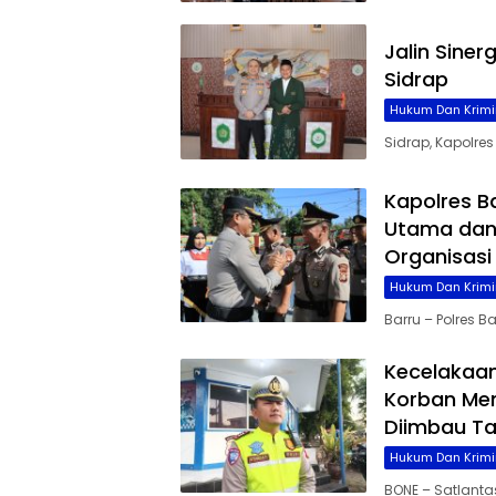
Jalin Siner
Sidrap
Hukum Dan Krimi
Sidrap, Kapolre
Kapolres B
Utama dan 
Organisasi
Hukum Dan Krimi
Barru – Polres 
Kecelakaan
Korban Men
Diimbau Ta
Hukum Dan Krimi
BONE – Satlanta