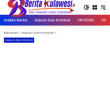
Langsung
ke
konten
Indeks Berita
Hukum Dan Kriminal
TNI POLRI
Olah
Beranda
Hukum Dan Kriminal
Hukum Dan Kriminal