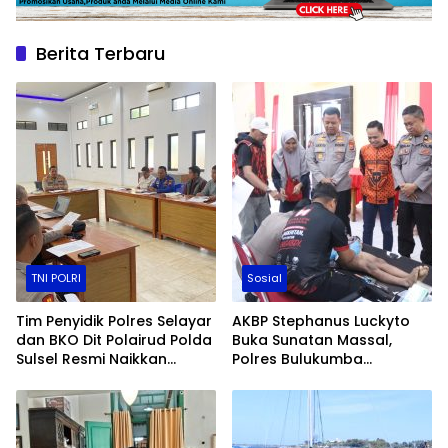
Berita Terbaru
TNI POLRI
Sosial
Tim Penyidik Polres Selayar
AKBP Stephanus Luckyto
dan BKO Dit Polairud Polda
Buka Sunatan Massal,
Sulsel Resmi Naikkan
Polres Bulukumba
Status Kasus KLM Nurul
Kolaborasi dengan
Salsa ke Tahap Penyidikan
Pemuda Pancasila