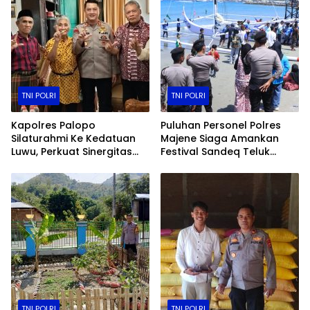
TNI POLRI
TNI POLRI
Kapolres Palopo
Puluhan Personel Polres
Silaturahmi Ke Kedatuan
Majene Siaga Amankan
Luwu, Perkuat Sinergitas
Festival Sandeq Teluk
Jaga Kamtibmas
Mandar (FSTM) 2025
TNI POLRI
TNI POLRI