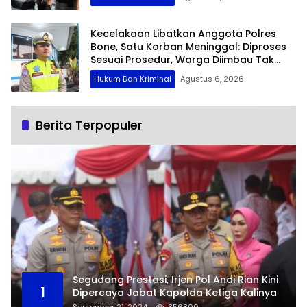
Kecelakaan Libatkan Anggota Polres
Bone, Satu Korban Meninggal: Diproses
Sesuai Prosedur, Warga Diimbau Tak
Berspekulasi
Hukum Dan Kriminal
Agustus 6, 2026
Berita Terpopuler
Segudang Prestasi, Irjen Pol Andi Rian Kini
1
Dipercaya Jabat Kapolda Ketiga Kalinya
September 21, 2024
356800