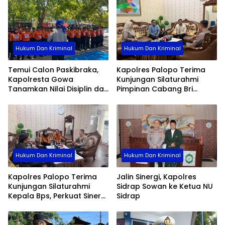
Hukum Dan Kriminal
Hukum Dan Kriminal
Temui Calon Paskibraka,
Kapolres Palopo Terima
Kapolresta Gowa
Kunjungan Silaturahmi
Tanamkan Nilai Disiplin dan
Pimpinan Cabang Bri
Pengabdian
Palopo
Hukum Dan Kriminal
Hukum Dan Kriminal
Kapolres Palopo Terima
Jalin Sinergi, Kapolres
Kunjungan Silaturahmi
Sidrap Sowan ke Ketua NU
Kepala Bps, Perkuat Sinergi
Sidrap
Dan Kolaborasi Data