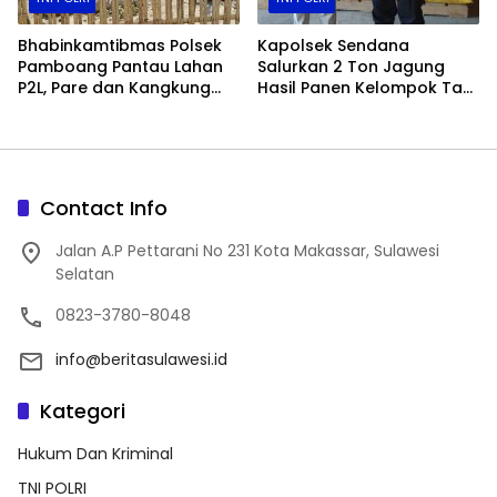
Bhabinkamtibmas Polsek
Kapolsek Sendana
Pamboang Pantau Lahan
Salurkan 2 Ton Jagung
P2L, Pare dan Kangkung
Hasil Panen Kelompok Tani
Jadi Penopang Ketahanan
ke Bulog Majene
Pangan Desa
Contact Info
Jalan A.P Pettarani No 231 Kota Makassar, Sulawesi
Selatan
0823-3780-8048
info@beritasulawesi.id
Kategori
Hukum Dan Kriminal
TNI POLRI