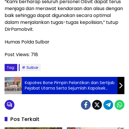
“Kami berharap seluruh personel Obvit dapat terus
menjaga dan merawat kendaraan dan alsus dengan
baik sehingga dapat digunakan secara optimal
dalam menjalankan tugas-tugas kepolisian,” tutup
DirPamobvit.
Humas Polda Sulbar
Post Views:
718
Tag:
Sulbar
Kapolres Bone Pimpin Pelantikan dan Sertijab
Pejabat Utama Serta Sejumlah Kapolsek
Jajaran
Pos Terkait