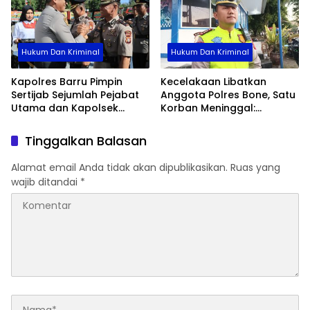
Hukum Dan Kriminal
Hukum Dan Kriminal
Kapolres Barru Pimpin
Kecelakaan Libatkan
Sertijab Sejumlah Pejabat
Anggota Polres Bone, Satu
Utama dan Kapolsek
Korban Meninggal:
Jajaran, Perkuat Kinerja
Diproses Sesuai Prosedur,
Organisasi
Warga Diimbau Tak
Tinggalkan Balasan
Berspekulasi
Alamat email Anda tidak akan dipublikasikan.
Ruas yang
wajib ditandai
*