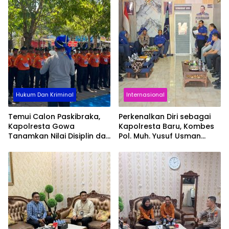
Hukum Dan Kriminal
Internasional
Temui Calon Paskibraka,
Perkenalkan Diri sebagai
Kapolresta Gowa
Kapolresta Baru, Kombes
Tanamkan Nilai Disiplin dan
Pol. Muh. Yusuf Usman
Pengabdian
Pererat Silaturahmi
dengan DPC Demokrat
Gowa