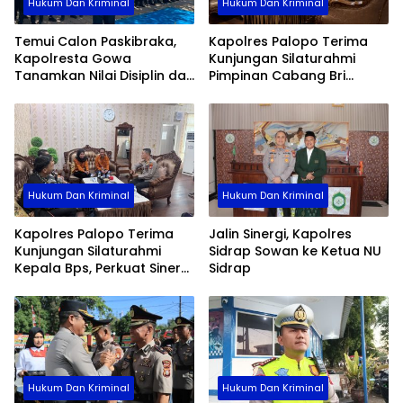
Hukum Dan Kriminal
Hukum Dan Kriminal
Temui Calon Paskibraka,
Kapolres Palopo Terima
Kapolresta Gowa
Kunjungan Silaturahmi
Tanamkan Nilai Disiplin dan
Pimpinan Cabang Bri
Pengabdian
Palopo
Hukum Dan Kriminal
Hukum Dan Kriminal
Kapolres Palopo Terima
Jalin Sinergi, Kapolres
Kunjungan Silaturahmi
Sidrap Sowan ke Ketua NU
Kepala Bps, Perkuat Sinergi
Sidrap
Dan Kolaborasi Data
Hukum Dan Kriminal
Hukum Dan Kriminal