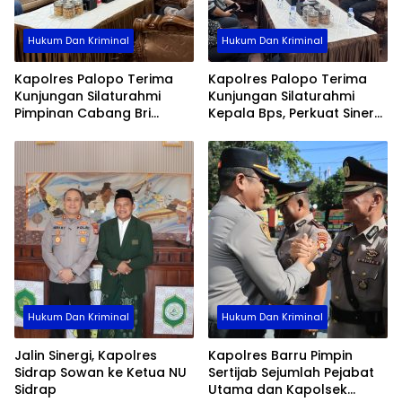
Hukum Dan Kriminal
Hukum Dan Kriminal
Kapolres Palopo Terima
Kapolres Palopo Terima
Kunjungan Silaturahmi
Kunjungan Silaturahmi
Pimpinan Cabang Bri
Kepala Bps, Perkuat Sinergi
Palopo
Dan Kolaborasi Data
Hukum Dan Kriminal
Hukum Dan Kriminal
Jalin Sinergi, Kapolres
Kapolres Barru Pimpin
Sidrap Sowan ke Ketua NU
Sertijab Sejumlah Pejabat
Sidrap
Utama dan Kapolsek