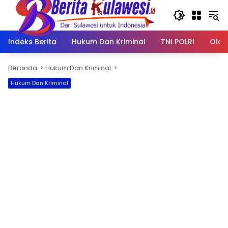
Langsung
ke
konten
Indeks Berita
Hukum Dan Kriminal
TNI POLRI
Olah
Beranda
Hukum Dan Kriminal
Hukum Dan Kriminal