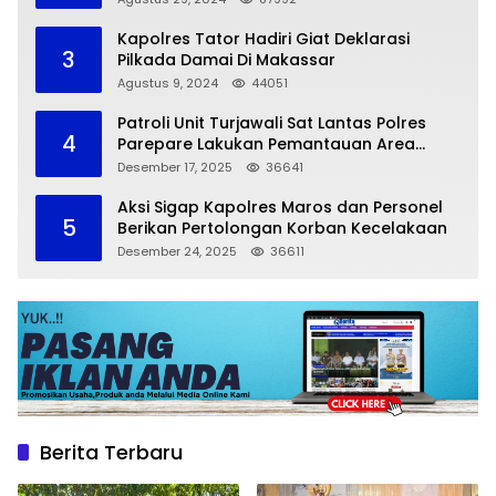
Kapolres Tator Hadiri Giat Deklarasi
3
Pilkada Damai Di Makassar
Agustus 9, 2024
44051
Patroli Unit Turjawali Sat Lantas Polres
4
Parepare Lakukan Pemantauan Area
Larangan Parkir
Desember 17, 2025
36641
Aksi Sigap Kapolres Maros dan Personel
5
Berikan Pertolongan Korban Kecelakaan
Desember 24, 2025
36611
Berita Terbaru