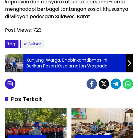
kepolisian dan masyarakat untuk bersama-sama
menghadapi berbagai tantangan sosial, khususnya
di wilayah pedesaan Sulawesi Barat.
Post Views:
723
Tag:
Sulbar
Kunjungi Warga, Bhabinkamtibmas Ini
Berikan Pesan Keselamatan Waspada
Bahaya Kebakaran di Musim Kemarau
Pos Terkait