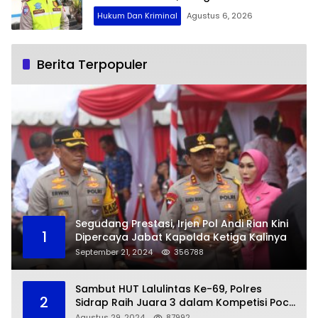
Berspekulasi
Hukum Dan Kriminal
Agustus 6, 2026
Berita Terpopuler
Segudang Prestasi, Irjen Pol Andi Rian Kini
1
Dipercaya Jabat Kapolda Ketiga Kalinya
September 21, 2024
356788
Sambut HUT Lalulintas Ke-69, Polres
2
Sidrap Raih Juara 3 dalam Kompetisi Pocil
Zona 5
Agustus 29, 2024
87992