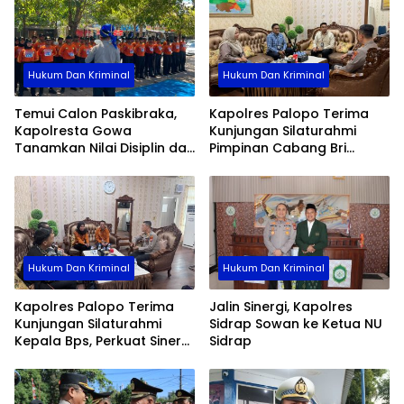
Hukum Dan Kriminal
Hukum Dan Kriminal
Temui Calon Paskibraka,
Kapolres Palopo Terima
Kapolresta Gowa
Kunjungan Silaturahmi
Tanamkan Nilai Disiplin dan
Pimpinan Cabang Bri
Pengabdian
Palopo
Hukum Dan Kriminal
Hukum Dan Kriminal
Kapolres Palopo Terima
Jalin Sinergi, Kapolres
Kunjungan Silaturahmi
Sidrap Sowan ke Ketua NU
Kepala Bps, Perkuat Sinergi
Sidrap
Dan Kolaborasi Data