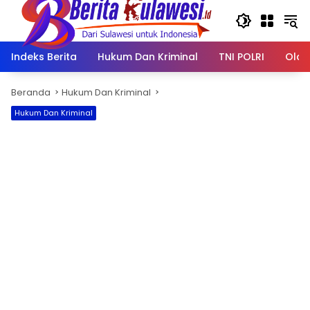
Langsung
ke
konten
Indeks Berita
Hukum Dan Kriminal
TNI POLRI
Olah
Beranda
Hukum Dan Kriminal
Hukum Dan Kriminal