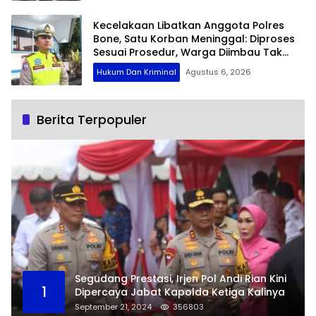
Kecelakaan Libatkan Anggota Polres
Bone, Satu Korban Meninggal: Diproses
Sesuai Prosedur, Warga Diimbau Tak
Berspekulasi
Hukum Dan Kriminal
Agustus 6, 2026
Berita Terpopuler
Segudang Prestasi, Irjen Pol Andi Rian Kini
1
Dipercaya Jabat Kapolda Ketiga Kalinya
September 21, 2024
356803