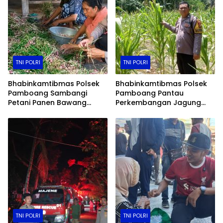
TNI POLRI
TNI POLRI
Bhabinkamtibmas Polsek
Bhabinkamtibmas Polsek
Pamboang Sambangi
Pamboang Pantau
Petani Panen Bawang
Perkembangan Jagung
Merah Jadi Bukti Nyata
Manis di Lamaru, Dukung
Dukungan Ketahanan
Ketahanan Pangan Warga
Pangan
TNI POLRI
TNI POLRI