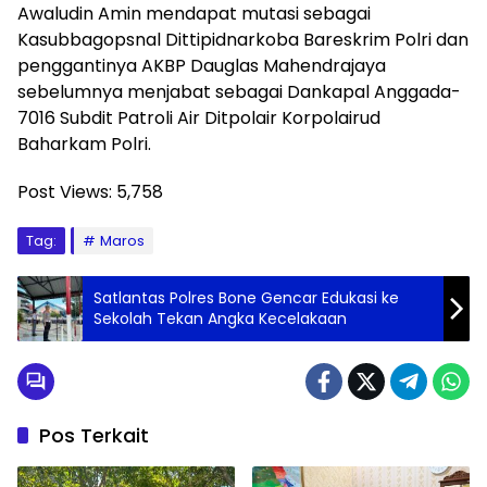
Awaludin Amin mendapat mutasi sebagai
Kasubbagopsnal Dittipidnarkoba Bareskrim Polri dan
penggantinya AKBP Dauglas Mahendrajaya
sebelumnya menjabat sebagai Dankapal Anggada-
7016 Subdit Patroli Air Ditpolair Korpolairud
Baharkam Polri.
Post Views:
5,758
Tag:
Maros
Satlantas Polres Bone Gencar Edukasi ke
Sekolah Tekan Angka Kecelakaan
Pos Terkait