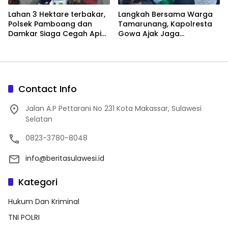
Lahan 3 Hektare terbakar,
Langkah Bersama Warga
Polsek Pamboang dan
Tamarunang, Kapolresta
Damkar Siaga Cegah Api
Gowa Ajak Jaga
Merembet ke Permukiman
Kamtibmas Jelang HUT RI
ke-81
Contact Info
Jalan A.P Pettarani No 231 Kota Makassar, Sulawesi
Selatan
0823-3780-8048
info@beritasulawesi.id
Kategori
Hukum Dan Kriminal
TNI POLRI