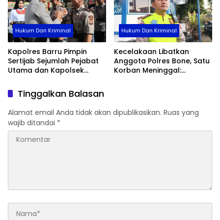
Hukum Dan Kriminal
Hukum Dan Kriminal
Kapolres Barru Pimpin
Kecelakaan Libatkan
Sertijab Sejumlah Pejabat
Anggota Polres Bone, Satu
Utama dan Kapolsek
Korban Meninggal:
Jajaran, Perkuat Kinerja
Diproses Sesuai Prosedur,
Organisasi
Warga Diimbau Tak
Tinggalkan Balasan
Berspekulasi
Alamat email Anda tidak akan dipublikasikan.
Ruas yang
wajib ditandai
*