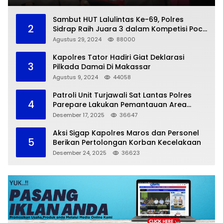
Sambut HUT Lalulintas Ke-69, Polres
2
Sidrap Raih Juara 3 dalam Kompetisi Pocil
Zona 5
Agustus 29, 2024
88000
Kapolres Tator Hadiri Giat Deklarasi
3
Pilkada Damai Di Makassar
Agustus 9, 2024
44058
Patroli Unit Turjawali Sat Lantas Polres
4
Parepare Lakukan Pemantauan Area
Larangan Parkir
Desember 17, 2025
36647
Aksi Sigap Kapolres Maros dan Personel
5
Berikan Pertolongan Korban Kecelakaan
Desember 24, 2025
36623