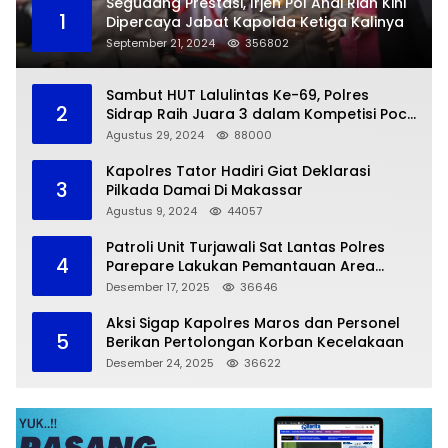
Segudang Prestasi, Irjen Pol Andi Rian Kini
1
Dipercaya Jabat Kapolda Ketiga Kalinya
September 21, 2024
356802
Sambut HUT Lalulintas Ke-69, Polres
2
Sidrap Raih Juara 3 dalam Kompetisi Pocil
Zona 5
Agustus 29, 2024
88000
Kapolres Tator Hadiri Giat Deklarasi
3
Pilkada Damai Di Makassar
Agustus 9, 2024
44057
Patroli Unit Turjawali Sat Lantas Polres
4
Parepare Lakukan Pemantauan Area
Larangan Parkir
Desember 17, 2025
36646
Aksi Sigap Kapolres Maros dan Personel
5
Berikan Pertolongan Korban Kecelakaan
Desember 24, 2025
36622