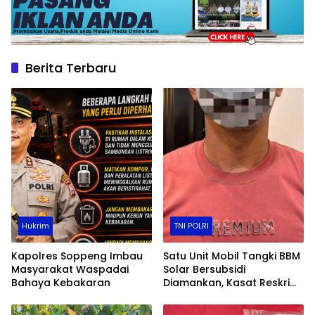
Berita Terbaru
Hukrim
TNI POLRI
Kapolres Soppeng Imbau
Satu Unit Mobil Tangki BBM
Masyarakat Waspadai
Solar Bersubsidi
Bahaya Kebakaran
Diamankan, Kasat Reskrim
Polres Toraja Utara: Proses
Hukum Berjalan