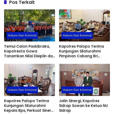
Pos Terkait
Hukum Dan Kriminal
Hukum Dan Kriminal
Temui Calon Paskibraka,
Kapolres Palopo Terima
Kapolresta Gowa
Kunjungan Silaturahmi
Tanamkan Nilai Disiplin dan
Pimpinan Cabang Bri
Pengabdian
Palopo
Hukum Dan Kriminal
Hukum Dan Kriminal
Kapolres Palopo Terima
Jalin Sinergi, Kapolres
Kunjungan Silaturahmi
Sidrap Sowan ke Ketua NU
Kepala Bps, Perkuat Sinergi
Sidrap