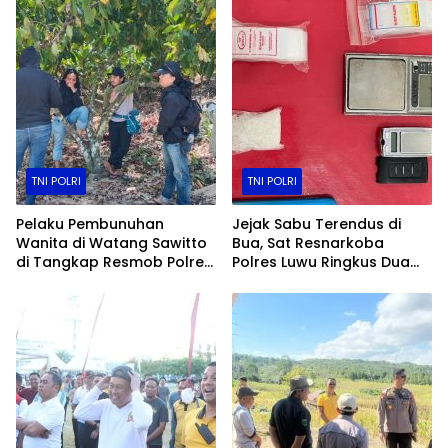
Transparan​
TNI POLRI
TNI POLRI
Pelaku Pembunuhan
Jejak Sabu Terendus di
Wanita di Watang Sawitto
Bua, Sat Resnarkoba
di Tangkap Resmob Polres
Polres Luwu Ringkus Dua
Pinrang
Bersaudara