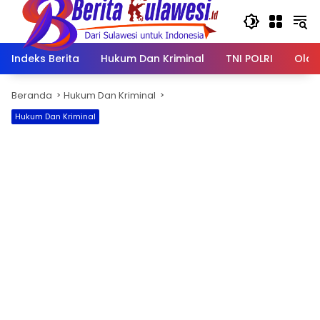
Langsung
ke
konten
Indeks Berita
Hukum Dan Kriminal
TNI POLRI
Olah
Beranda
Hukum Dan Kriminal
Hukum Dan Kriminal