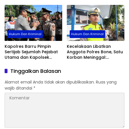
Dan Kolaborasi Data
Hukum Dan Kriminal
Hukum Dan Kriminal
Kapolres Barru Pimpin
Kecelakaan Libatkan
Sertijab Sejumlah Pejabat
Anggota Polres Bone, Satu
Utama dan Kapolsek
Korban Meninggal:
Jajaran, Perkuat Kinerja
Diproses Sesuai Prosedur,
Organisasi
Warga Diimbau Tak
Tinggalkan Balasan
Berspekulasi
Alamat email Anda tidak akan dipublikasikan.
Ruas yang
wajib ditandai
*