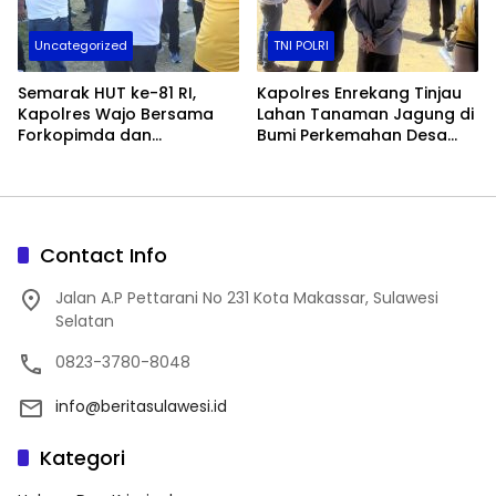
Uncategorized
TNI POLRI
Semarak HUT ke-81 RI,
Kapolres Enrekang Tinjau
Kapolres Wajo Bersama
Lahan Tanaman Jagung di
Forkopimda dan
Bumi Perkemahan Desa
Masyarakat Meriahkan
Karrang
Lomba Makan Kerupuk
Contact Info
Jalan A.P Pettarani No 231 Kota Makassar, Sulawesi
Selatan
0823-3780-8048
info@beritasulawesi.id
Kategori