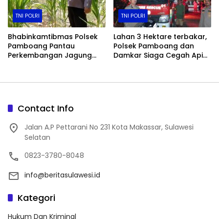
TNI POLRI
TNI POLRI
Bhabinkamtibmas Polsek
Lahan 3 Hektare terbakar,
Pamboang Pantau
Polsek Pamboang dan
Perkembangan Jagung
Damkar Siaga Cegah Api
Manis di Lamaru, Dukung
Merembet ke Permukiman
Ketahanan Pangan Warga
Contact Info
Jalan A.P Pettarani No 231 Kota Makassar, Sulawesi
Selatan
0823-3780-8048
info@beritasulawesi.id
Kategori
Hukum Dan Kriminal