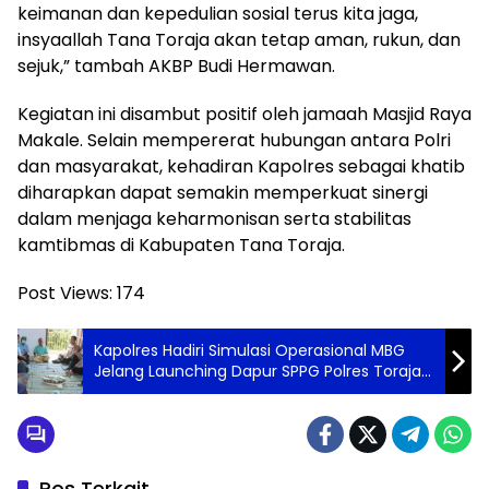
keimanan dan kepedulian sosial terus kita jaga,
insyaallah Tana Toraja akan tetap aman, rukun, dan
sejuk,” tambah AKBP Budi Hermawan.
Kegiatan ini disambut positif oleh jamaah Masjid Raya
Makale. Selain mempererat hubungan antara Polri
dan masyarakat, kehadiran Kapolres sebagai khatib
diharapkan dapat semakin memperkuat sinergi
dalam menjaga keharmonisan serta stabilitas
kamtibmas di Kabupaten Tana Toraja.
Post Views:
174
Kapolres Hadiri Simulasi Operasional MBG
Jelang Launching Dapur SPPG Polres Toraja
Utara
Pos Terkait