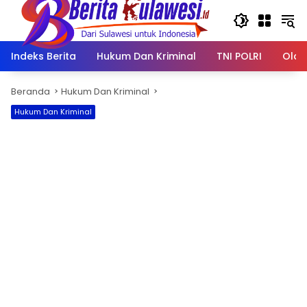
Langsung
ke
konten
Indeks Berita
Hukum Dan Kriminal
TNI POLRI
Olah
Beranda
Hukum Dan Kriminal
Hukum Dan Kriminal