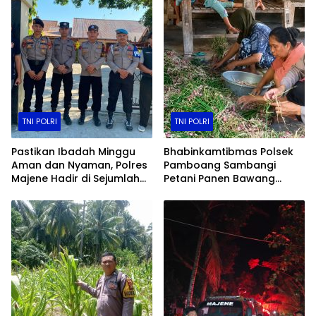
TNI POLRI
TNI POLRI
Pastikan Ibadah Minggu
Bhabinkamtibmas Polsek
Aman dan Nyaman, Polres
Pamboang Sambangi
Majene Hadir di Sejumlah
Petani Panen Bawang
Gereja
Merah Jadi Bukti Nyata
Dukungan Ketahanan
Pangan