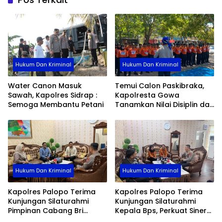
Hukum Dan Kriminal
Hukum Dan Kriminal
Water Canon Masuk
Temui Calon Paskibraka,
Sawah, Kapolres Sidrap :
Kapolresta Gowa
Semoga Membantu Petani
Tanamkan Nilai Disiplin dan
Pengabdian
Hukum Dan Kriminal
Hukum Dan Kriminal
Kapolres Palopo Terima
Kapolres Palopo Terima
Kunjungan Silaturahmi
Kunjungan Silaturahmi
Pimpinan Cabang Bri
Kepala Bps, Perkuat Sinergi
Palopo
Dan Kolaborasi Data