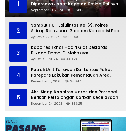
1
Dipercaya Jabat Kapolda Ketiga Kalinya
September 21, 2024
356803
Sambut HUT Lalulintas Ke-69, Polres
2
Sidrap Raih Juara 3 dalam Kompetisi Pocil
Zona 5
Agustus 29, 2024
88000
Kapolres Tator Hadiri Giat Deklarasi
3
Pilkada Damai Di Makassar
Agustus 9, 2024
44058
Patroli Unit Turjawali Sat Lantas Polres
4
Parepare Lakukan Pemantauan Area
Larangan Parkir
Desember 17, 2025
36647
Aksi Sigap Kapolres Maros dan Personel
5
Berikan Pertolongan Korban Kecelakaan
Desember 24, 2025
36625