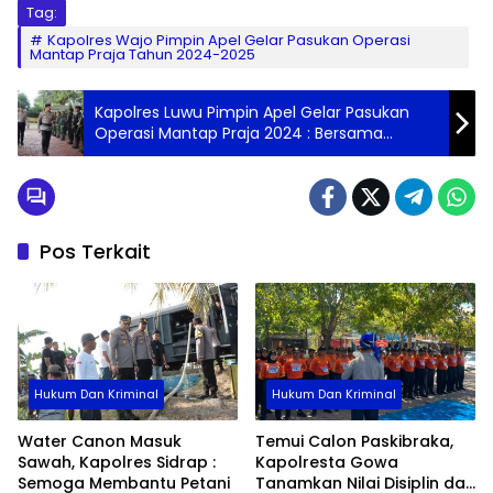
Tag:
Kapolres Wajo Pimpin Apel Gelar Pasukan Operasi
Mantap Praja Tahun 2024-2025
Kapolres Luwu Pimpin Apel Gelar Pasukan
Operasi Mantap Praja 2024 : Bersama
Wujudkan Situasi Kamtibmas Yang Kondusif
Pos Terkait
Hukum Dan Kriminal
Hukum Dan Kriminal
Water Canon Masuk
Temui Calon Paskibraka,
Sawah, Kapolres Sidrap :
Kapolresta Gowa
Semoga Membantu Petani
Tanamkan Nilai Disiplin dan