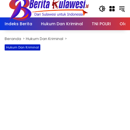
Langsung
ke
konten
Indeks Berita
Hukum Dan Kriminal
TNI POLRI
Olah
Beranda
Hukum Dan Kriminal
Hukum Dan Kriminal