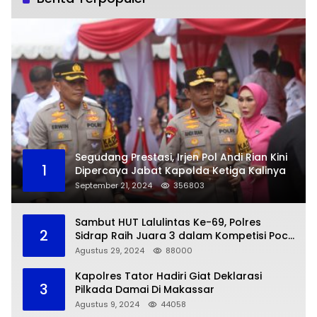
Segudang Prestasi, Irjen Pol Andi Rian Kini
1
Dipercaya Jabat Kapolda Ketiga Kalinya
September 21, 2024
356803
Sambut HUT Lalulintas Ke-69, Polres
2
Sidrap Raih Juara 3 dalam Kompetisi Pocil
Zona 5
Agustus 29, 2024
88000
Kapolres Tator Hadiri Giat Deklarasi
3
Pilkada Damai Di Makassar
Agustus 9, 2024
44058