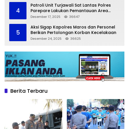
Patroli Unit Turjawali Sat Lantas Polres
4
Parepare Lakukan Pemantauan Area
Larangan Parkir
Desember 17, 2025
36647
Aksi Sigap Kapolres Maros dan Personel
5
Berikan Pertolongan Korban Kecelakaan
Desember 24, 2025
36625
Berita Terbaru