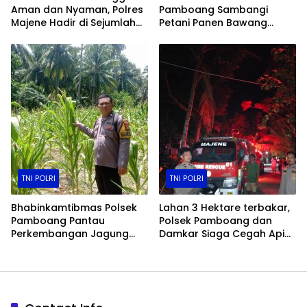
Aman dan Nyaman, Polres
Pamboang Sambangi
Majene Hadir di Sejumlah
Petani Panen Bawang
Gereja
Merah Jadi Bukti Nyata
Dukungan Ketahanan
Pangan
TNI POLRI
TNI POLRI
Bhabinkamtibmas Polsek
Lahan 3 Hektare terbakar,
Pamboang Pantau
Polsek Pamboang dan
Perkembangan Jagung
Damkar Siaga Cegah Api
Manis di Lamaru, Dukung
Merembet ke Permukiman
Ketahanan Pangan Warga