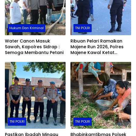
Hukum Dan Kriminal
TNI POLRI
Water Canon Masuk
Ribuan Pelari Ramaikan
Sawah, Kapolres Sidrap :
Majene Run 2026, Polres
Semoga Membantu Petani
Majene Kawal Ketat
Jalannya Event
TNI POLRI
TNI POLRI
Pastikan Ibadah Minggu
Bhabinkamtibmas Polsek