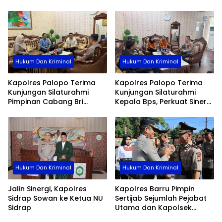
Pengabdian
Hukum Dan Kriminal
Hukum Dan Kriminal
Kapolres Palopo Terima
Kapolres Palopo Terima
Kunjungan Silaturahmi
Kunjungan Silaturahmi
Pimpinan Cabang Bri
Kepala Bps, Perkuat Sinergi
Palopo
Dan Kolaborasi Data
Hukum Dan Kriminal
Hukum Dan Kriminal
Jalin Sinergi, Kapolres
Kapolres Barru Pimpin
Sidrap Sowan ke Ketua NU
Sertijab Sejumlah Pejabat
Sidrap
Utama dan Kapolsek
Jajaran, Perkuat Kinerja